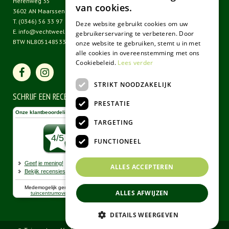
Herenweg 35
van cookies.
3602 AN Maarssen
T.
(0346) 56 33 97
Deze website gebruikt cookies om uw
E.
info@vechtweelde.nl
gebruikerservaring te verbeteren. Door
BTW NL805148533B01
onze website te gebruiken, stemt u in met
alle cookies in overeenstemming met ons
Cookiebeleid.
Lees verder
STRIKT NOODZAKELIJK
SCHRIJF EEN RECENSIE
PRESTATIE
TARGETING
FUNCTIONEEL
ALLES ACCEPTEREN
ALLES AFWIJZEN
DETAILS WEERGEVEN