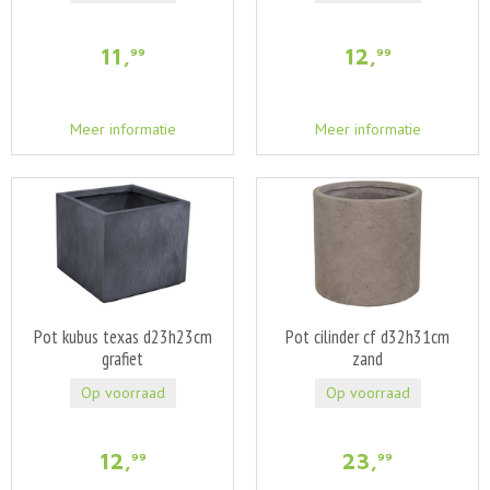
11
,
12
,
99
99
Meer informatie
Meer informatie
Pot kubus texas d23h23cm
Pot cilinder cf d32h31cm
grafiet
zand
Op voorraad
Op voorraad
12
,
23
,
99
99