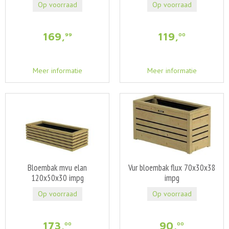
Op voorraad
Op voorraad
169
,
119
,
99
00
Meer informatie
Meer informatie
Bloembak mvu elan
Vur bloembak flux 70x30x38
120x50x30 impg
impg
Op voorraad
Op voorraad
173
,
90
,
00
00