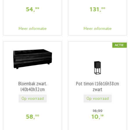
54
,
131
,
99
00
Meer informatie
Meer informatie
Bloembak zwart.
Pot timon l16b16h38cm
l40b40h32cm
zwart
Op voorraad
Op voorraad
16
,
99
58
,
10
,
00
19