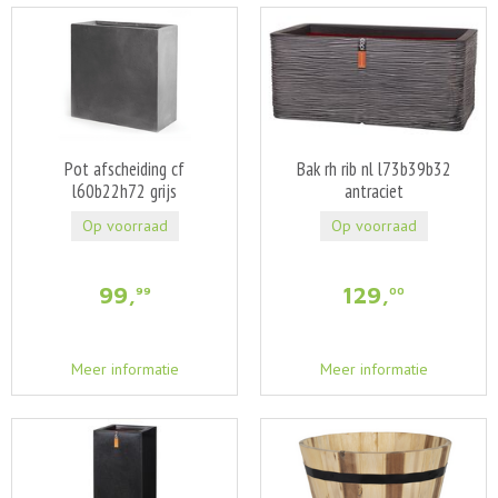
Pot afscheiding cf
Bak rh rib nl l73b39b32
l60b22h72 grijs
antraciet
Op voorraad
Op voorraad
99
,
129
,
99
00
Meer informatie
Meer informatie