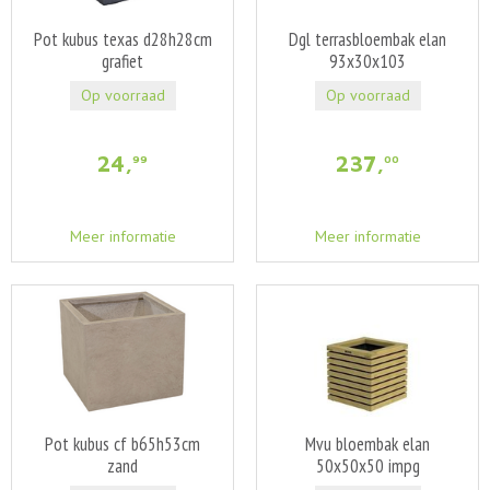
Pot kubus texas d28h28cm
Dgl terrasbloembak elan
grafiet
93x30x103
Op voorraad
Op voorraad
24
,
237
,
99
00
Meer informatie
Meer informatie
Pot kubus cf b65h53cm
Mvu bloembak elan
zand
50x50x50 impg