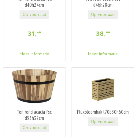
d40h24cm
d46h28cm
Op voorraad
Op voorraad
31
,
38
,
49
99
Meer informatie
Meer informatie
Ton rond acacia fsc
Fluxbloembak l70b30h60cm
d53h32cm
Op voorraad
Op voorraad