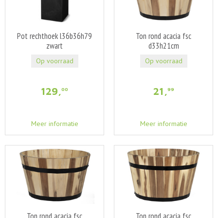
Pot rechthoek l36b36h79
Ton rond acacia fsc
zwart
d33h21cm
Op voorraad
Op voorraad
129
,
21
,
00
99
Meer informatie
Meer informatie
Ton rond acacia fsc
Ton rond acacia fsc