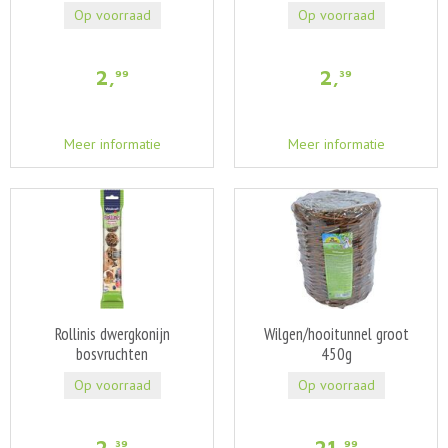
Op voorraad
Op voorraad
2
,
2
,
99
39
Meer informatie
Meer informatie
Rollinis dwergkonijn
Wilgen/hooitunnel groot
bosvruchten
450g
Op voorraad
Op voorraad
2
,
21
,
39
99