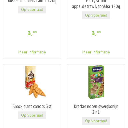
Russel crunchers carrot 120g
Gerty scrum
appel&straw&apr&ba 120g
Op voorraad
Op voorraad
3
,
3
,
09
09
Meer informatie
Meer informatie
Snack giant carrots 3st
Kracker noten dwergkonijn
2in1
Op voorraad
Op voorraad