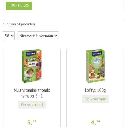
TOON FILTERS
1 - 36 van 64 producten
Multivitamine triomix
Loftys 100g
hamster 3in1
Op voorraad
Op voorraad
5
,
4
,
69
29