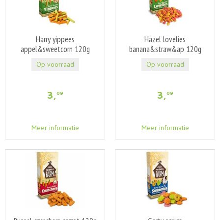
Harry yippees
Hazel lovelies
appel&sweetcorn 120g
banana&straw&ap 120g
Op voorraad
Op voorraad
3
,
3
,
09
09
Meer informatie
Meer informatie