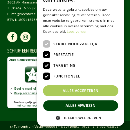
van cookies.
3602 AN Maarssen
T.
(0346) 56 33 97
Deze website gebruikt cookies om uw
E.
info@vechtweelde.nl
gebruikerservaring te verbeteren. Door
BTW NL805148533B01
onze website te gebruiken, stemt u in met
alle cookies in overeenstemming met ons
Cookiebeleid.
Lees verder
STRIKT NOODZAKELIJK
SCHRIJF EEN RECENSIE
PRESTATIE
TARGETING
FUNCTIONEEL
ALLES ACCEPTEREN
ALLES AFWIJZEN
DETAILS WEERGEVEN
© Tuincentrum Vechtweelde |
Privacy policy
|
Algemene voorwaarden