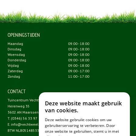
OPENINGSTIJDEN
Maandag
09:00 - 18:00
Dinsdag
09:00 - 18:00
Woensdag
09:00 - 18:00
Donderdag
09:00 - 18:00
Vrijdag
09:00 - 18:00
Zaterdag
09:00 - 17:00
Zondag
11:00 - 17:00
CONTACT
Tuincentrum Vechtweelde
Deze website maakt gebruik
Herenweg 35
van cookies.
3602 AN Maarssen
T.
(0346) 56 33 97
Deze website gebruikt cookies om uw
E.
info@vechtweelde.nl
gebruikerservaring te verbeteren. Door
BTW NL805148533B01
onze website te gebruiken, stemt u in met