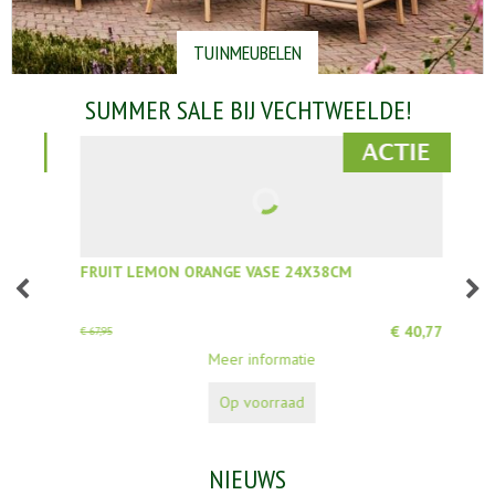
TUINMEUBELEN
SUMMER SALE BIJ VECHTWEELDE!
FRUIT LEMON ORANGE VASE 24X38CM
Sol
5
,
00
€
40
,
77
€
67
,
95
€
10
,
Meer informatie
Op voorraad
NIEUWS