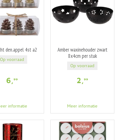
cht den.appel 4st a2
Amber waxinehouder zwart
8x4cm per stuk
Op voorraad
Op voorraad
6
,
2
,
99
99
eer informatie
Meer informatie