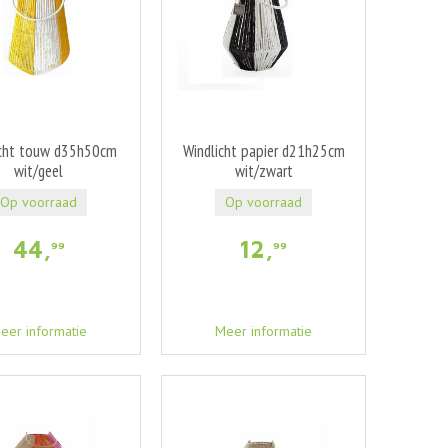
icht touw d35h50cm
Windlicht papier d21h25cm
wit/geel
wit/zwart
Op voorraad
Op voorraad
44
,
12
,
99
99
eer informatie
Meer informatie