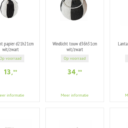
cht papier d21h21cm
Windlicht touw d36h31cm
Lanta
wit/zwart
wit/zwart
Op voorraad
Op voorraad
13
,
34
,
99
99
eer informatie
Meer informatie
M