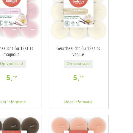
heelicht 6u 18st ts
Geurtheelicht 6u 18st ts
magnolia
vanille
Op voorraad
Op voorraad
5
,
5
,
49
49
eer informatie
Meer informatie