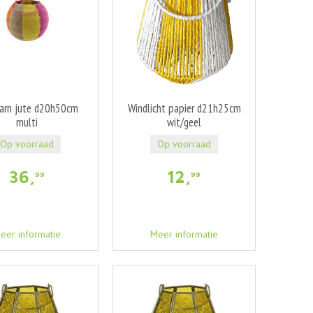
arn jute d20h50cm
Windlicht papier d21h25cm
multi
wit/geel
Op voorraad
Op voorraad
36
,
12
,
99
99
eer informatie
Meer informatie