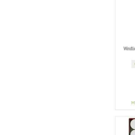
Windl
M