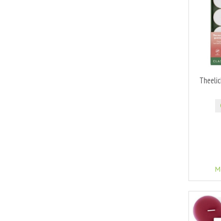
Theelic
M