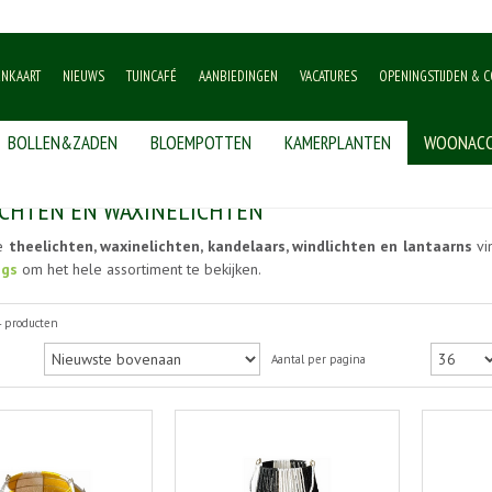
ENKAART
NIEUWS
TUINCAFÉ
AANBIEDINGEN
VACATURES
OPENINGSTIJDEN & C
BOLLEN&ZADEN
BLOEMPOTTEN
KAMERPLANTEN
WOONACC
hten
CHTEN EN WAXINELICHTEN
e
theelichten, waxinelichten, kandelaars, windlichten en lantaarns
vi
ngs
om het hele assortiment te bekijken.
4 producten
Aantal per pagina