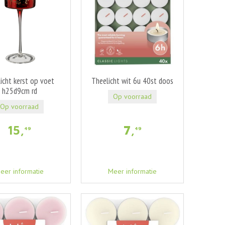
icht kerst op voet
Theelicht wit 6u 40st doos
h25d9cm rd
Op voorraad
Op voorraad
15
,
7
,
49
49
eer informatie
Meer informatie