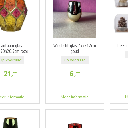
Lantaarn glas
Windlicht glas 7x5x12cm
Theeli
.50h20.5cm roze
goud
Op voorraad
Op voorraad
21
,
6
,
99
99
eer informatie
Meer informatie
M