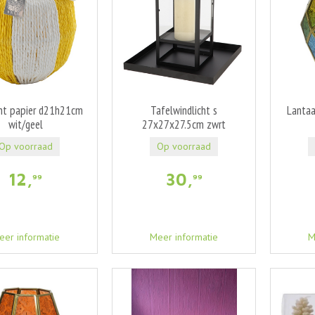
cht papier d21h21cm
Tafelwindlicht s
Lantaa
wit/geel
27x27x27.5cm zwrt
Op voorraad
Op voorraad
12
,
30
,
99
99
eer informatie
Meer informatie
M