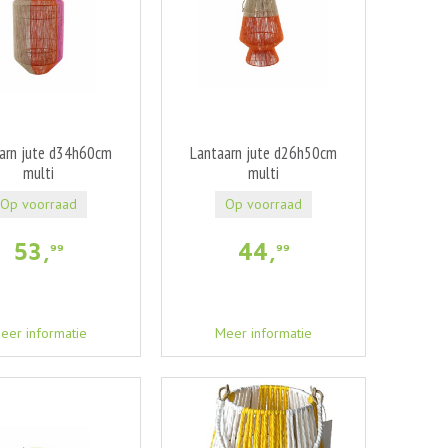
arn jute d34h60cm
Lantaarn jute d26h50cm
multi
multi
Op voorraad
Op voorraad
53
,
44
,
99
99
eer informatie
Meer informatie