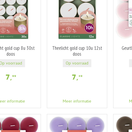
ht gold cup 8u 30st
Theelicht gold cup 10u 12st
Geurt
doos
doos
Op voorraad
Op voorraad
7
,
7
,
99
49
eer informatie
Meer informatie
M