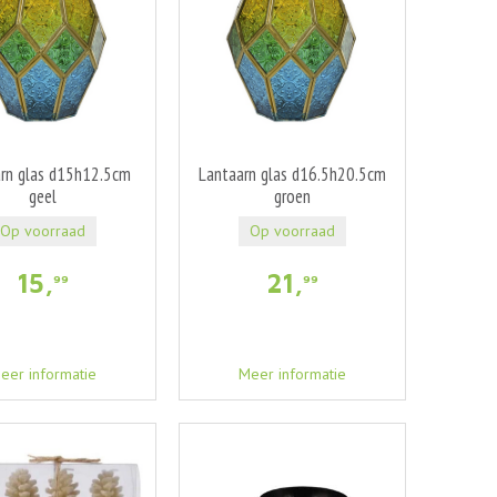
rn glas d15h12.5cm
Lantaarn glas d16.5h20.5cm
geel
groen
Op voorraad
Op voorraad
15
,
21
,
99
99
eer informatie
Meer informatie