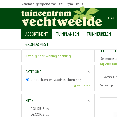
Vandaag geopend van
09:00
t/m
18:00
KLANT
ASSORTIMENT
TUINPLANTEN
TUINMEUBELEN
Home
>
Producten
>
woninginrichting
>
theelichten en waxinelic
GROND&MEST
THEELI
« terug naar woninginrichting
De mooist
bij ons la
CATEGORIE
1 - 36 van 13
theelichten en waxinelichten
(134)
Sorteer op
Wis selectie
MERK
BOLSIUS
(29)
DECORIS
(15)