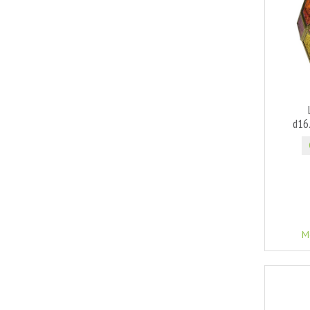
d16
M