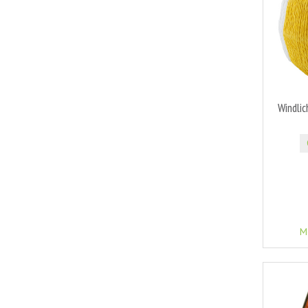
Windli
M