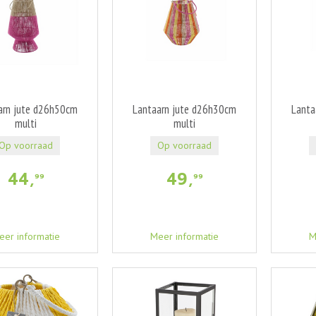
arn jute d26h50cm
Lantaarn jute d26h30cm
Lanta
multi
multi
Op voorraad
Op voorraad
44
,
49
,
99
99
eer informatie
Meer informatie
M