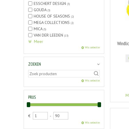
ESSCHERT DESIGN
(3)
GOUDA
(3)
HOUSE OF SEASONS
(2)
MEGA COLLECTIONS
(2)
MICA
(5)
VAN DER LEEDEN
(13)
Meer
Windli
Wis selectie
ZOEKEN
Wis selectie
M
PRIJS
€
-
Wis selectie