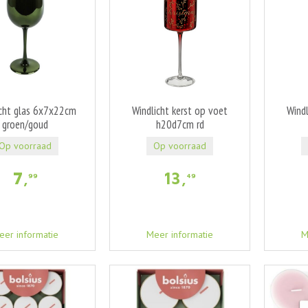
icht glas 6x7x22cm
Windlicht kerst op voet
Windl
groen/goud
h20d7cm rd
Op voorraad
Op voorraad
7
,
13
,
99
49
eer informatie
Meer informatie
M