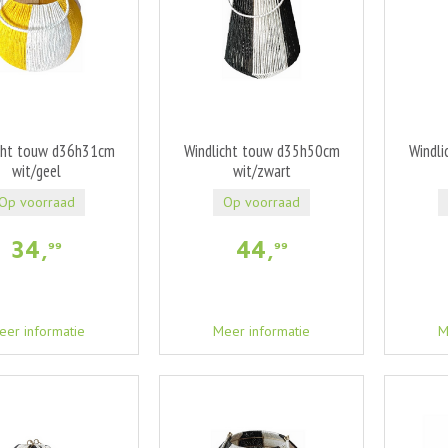
cht touw d36h31cm
Windlicht touw d35h50cm
Windl
wit/geel
wit/zwart
Op voorraad
Op voorraad
34
,
44
,
99
99
eer informatie
Meer informatie
M