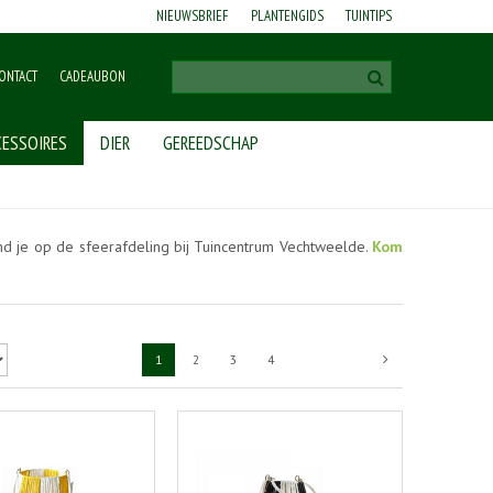
NIEUWSBRIEF
PLANTENGIDS
TUINTIPS
ONTACT
CADEAUBON
ESSOIRES
DIER
GEREEDSCHAP
nd je op de sfeerafdeling bij Tuincentrum Vechtweelde.
Kom
1
2
3
4