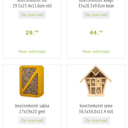
Insectenhotel sol
Insectenhotel asago
29.5x25.4x11.6cm ntrl
35x28.5x9.8cm bruin
Op voorraad
Op voorraad
29
,
44
,
99
99
Meer informatie
Meer informatie
Insectenhotel salina
Insectenhotel sinne
27x19x20 geel
36.5x36.8x11.4 ntrl
Op voorraad
Op voorraad