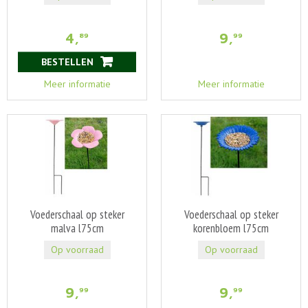
4
,
9
,
89
99
BESTELLEN
Meer informatie
Meer informatie
Voederschaal op steker
Voederschaal op steker
malva l75cm
korenbloem l75cm
Op voorraad
Op voorraad
9
,
9
,
99
99