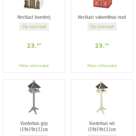
Nestkast boerderij
Nestkast vakwerkhuis rood
Op voorraad
Op voorraad
23
,
23
,
99
99
Meer informatie
Meer informatie
Voederhuis grijs
Voederhuis wit
l39b39h132cm
l39b39h132cm