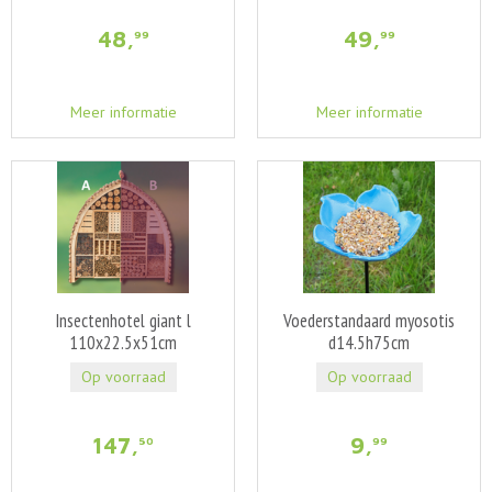
48
,
49
,
99
99
Meer informatie
Meer informatie
Insectenhotel giant l
Voederstandaard myosotis
110x22.5x51cm
d14.5h75cm
Op voorraad
Op voorraad
147
,
9
,
50
99