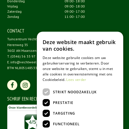
Donderdag
09:00 - 18:00
Vrijdag
09:00 - 18:00
Zaterdag
09:00 - 17:00
Zondag
11:00 - 17:00
CONTACT
Tuincentrum Vechtweelde
Deze website maakt gebruik
Herenweg 35
van cookies.
3602 AN Maarssen
T.
(0346) 56 33 97
Deze website gebruikt cookies om uw
E.
info@vechtweelde.nl
gebruikerservaring te verbeteren. Door
BTW NL805148533B01
onze website te gebruiken, stemt u in met
alle cookies in overeenstemming met ons
Cookiebeleid.
Lees verder
STRIKT NOODZAKELIJK
SCHRIJF EEN RECENSIE
PRESTATIE
TARGETING
FUNCTIONEEL