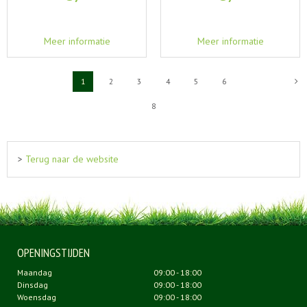
Meer informatie
Meer informatie
1
2
3
4
5
6
8
>
Terug naar de website
OPENINGSTIJDEN
Maandag
09:00 - 18:00
Dinsdag
09:00 - 18:00
Woensdag
09:00 - 18:00