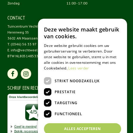
Zondag
11:00 - 17:00
CONTACT
Tuincentrum Vechtweelde
Deze website maakt gebruik
Herenweg 35
van cookies.
3602 AN Maarssen
T.
(0346) 56 33 97
Deze website gebruikt cookies om uw
E.
info@vechtweelde.nl
gebruikerservaring te verbeteren. Door
BTW NL805148533B01
onze website te gebruiken, stemt u in met
alle cookies in overeenstemming met ons
Cookiebeleid.
Lees verder
STRIKT NOODZAKELIJK
SCHRIJF EEN RECENSIE
PRESTATIE
TARGETING
FUNCTIONEEL
ALLES ACCEPTEREN