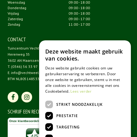
Woensdag
09:00 - 18:00
Donderdag
09:00 - 18:00
Vrijdag
09:00 - 18:00
Zaterdag
09:00 - 17:00
Zondag
11:00 - 17:00
CONTACT
Tuincentrum Vechtweelde
Deze website maakt gebruik
Herenweg 35
van cookies.
3602 AN Maarssen
T.
(0346) 56 33 97
Deze website gebruikt cookies om uw
E.
info@vechtweelde.nl
gebruikerservaring te verbeteren. Door
BTW NL805148533B01
onze website te gebruiken, stemt u in met
alle cookies in overeenstemming met ons
Cookiebeleid.
Lees verder
STRIKT NOODZAKELIJK
SCHRIJF EEN RECENSIE
PRESTATIE
TARGETING