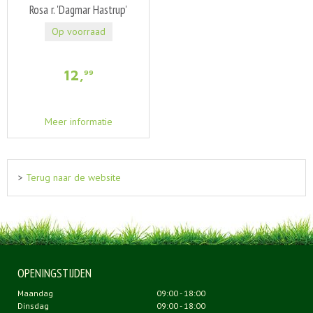
Rosa r. 'Dagmar Hastrup'
Op voorraad
12
,
99
Meer informatie
>
Terug naar de website
OPENINGSTIJDEN
Maandag
09:00 - 18:00
Dinsdag
09:00 - 18:00