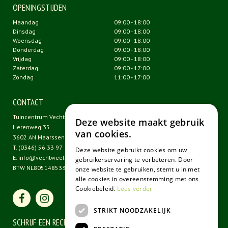
OPENINGSTIJDEN
Maandag
09:00 - 18:00
Dinsdag
09:00 - 18:00
Woensdag
09:00 - 18:00
Donderdag
09:00 - 18:00
Vrijdag
09:00 - 18:00
Zaterdag
09:00 - 17:00
Zondag
11:00 - 17:00
CONTACT
Tuincentrum Vechtweelde
Deze website maakt gebruik
Herenweg 35
van cookies.
3602 AN Maarssen
T.
(0346) 56 33 97
Deze website gebruikt cookies om uw
E.
info@vechtweelde.nl
gebruikerservaring te verbeteren. Door
BTW NL805148533B01
onze website te gebruiken, stemt u in met
alle cookies in overeenstemming met ons
Cookiebeleid.
Lees verder
STRIKT NOODZAKELIJK
SCHRIJF EEN RECENSIE