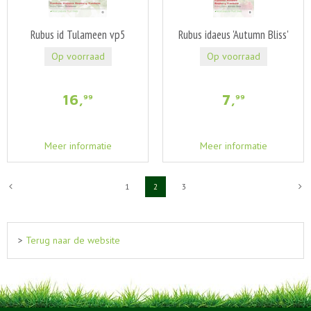
Rubus id Tulameen vp5
Rubus idaeus 'Autumn Bliss'
Op voorraad
Op voorraad
16
,
7
,
99
99
Meer informatie
Meer informatie
1
2
3
>
Terug naar de website