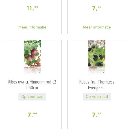
11
,
7
,
99
99
Meer informatie
Meer informatie
Ribes uva cr. Hinnonm rod c2
Rubus fru. 'Thornless
h60cm
Evergreen'
Op voorraad
Op voorraad
7
,
7
,
99
99