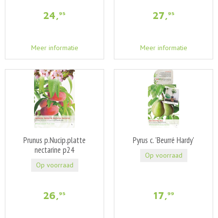
24
,
27
,
95
95
Meer informatie
Meer informatie
Prunus p.Nucip.platte
Pyrus c. 'Beurré Hardy'
nectarine p24
Op voorraad
Op voorraad
26
,
17
,
95
99