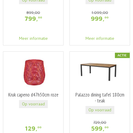
Op voorraad
Op voorraad
899
,
00
1.099
,
00
799
,
999
,
00
00
Meer informatie
Meer informatie
Kruk capeno d47h50cm roze
Palazzo dining tafel 180cm
- teak
Op voorraad
Op voorraad
729
,
00
129
,
599
,
00
00