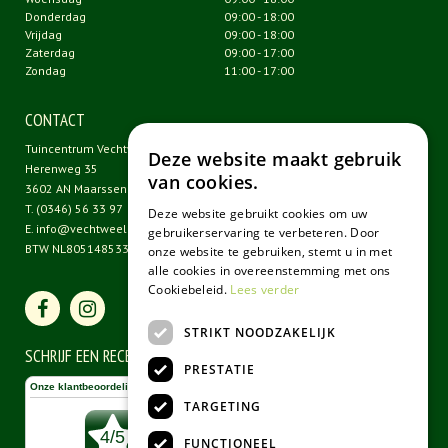
Donderdag
09:00 - 18:00
Vrijdag
09:00 - 18:00
Zaterdag
09:00 - 17:00
Zondag
11:00 - 17:00
CONTACT
Tuincentrum Vechtweelde
Deze website maakt gebruik
Herenweg 35
van cookies.
3602 AN Maarssen
T.
(0346) 56 33 97
Deze website gebruikt cookies om uw
E.
info@vechtweelde.nl
gebruikerservaring te verbeteren. Door
BTW NL805148533B01
onze website te gebruiken, stemt u in met
alle cookies in overeenstemming met ons
Cookiebeleid.
Lees verder
STRIKT NOODZAKELIJK
SCHRIJF EEN RECENSIE
PRESTATIE
TARGETING
FUNCTIONEEL