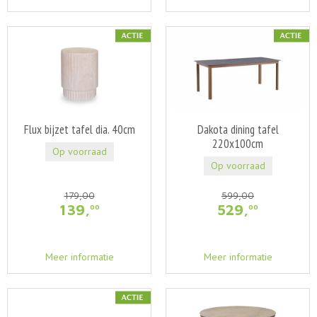
Flux bijzet tafel dia. 40cm
Dakota dining tafel
220x100cm
Op voorraad
Op voorraad
179
,
00
599
,
00
139
,
529
,
00
00
Meer informatie
Meer informatie