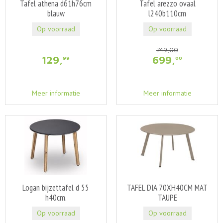
Tafel athena d61h76cm
Tafel arezzo ovaal
blauw
l240b110cm
Op voorraad
Op voorraad
749
,
00
129
,
699
,
99
00
Meer informatie
Meer informatie
Logan bijzettafel d 55
TAFEL DIA 70XH40CM MAT
h40cm.
TAUPE
Op voorraad
Op voorraad