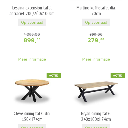
Lessina extension tafel
Martino koffietafel dia.
antraciet 200/260x100cm
70cm
Op voorraad
Op voorraad
1.099
,
00
399
,
00
899
,
279
,
00
00
Meer informatie
Meer informatie
Cleve dining tafel dia.
Bryan dining tafel
150xH74cm
240x100xH74cm