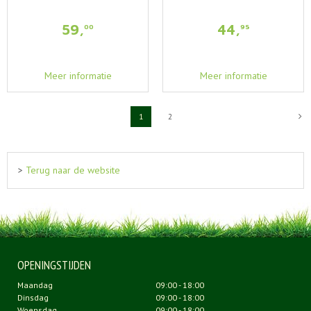
59
,
44
,
00
95
Meer informatie
Meer informatie
1
2
>
Terug naar de website
OPENINGSTIJDEN
Maandag
09:00 - 18:00
Dinsdag
09:00 - 18:00
Woensdag
09:00 - 18:00