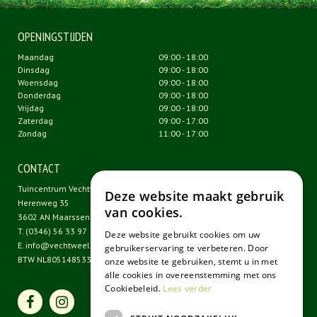
OPENINGSTIJDEN
Maandag
09:00 - 18:00
Dinsdag
09:00 - 18:00
Woensdag
09:00 - 18:00
Donderdag
09:00 - 18:00
Vrijdag
09:00 - 18:00
Zaterdag
09:00 - 17:00
Zondag
11:00 - 17:00
CONTACT
Tuincentrum Vechtweelde
Deze website maakt gebruik
Herenweg 35
van cookies.
3602 AN Maarssen
T.
(0346) 56 33 97
Deze website gebruikt cookies om uw
E.
info@vechtweelde.nl
gebruikerservaring te verbeteren. Door
BTW NL805148533B01
onze website te gebruiken, stemt u in met
alle cookies in overeenstemming met ons
Cookiebeleid.
Lees verder