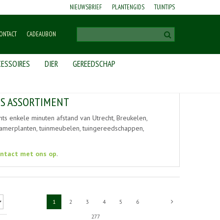
NIEUWSBRIEF
PLANTENGIDS
TUINTIPS
ONTACT
CADEAUBON
ESSOIRES
DIER
GEREEDSCHAP
NS ASSORTIMENT
ts enkele minuten afstand van Utrecht, Breukelen,
, kamerplanten, tuinmeubelen, tuingereedschappen,
ntact met ons op
.
1
2
3
4
5
6
277