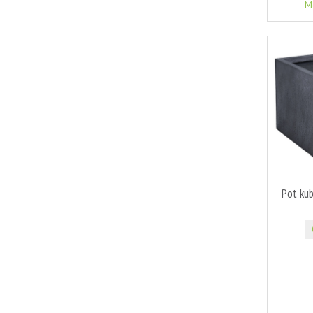
M
Pot ku