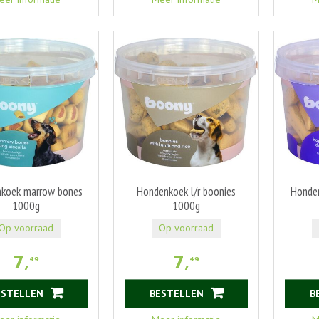
koek marrow bones
Hondenkoek l/r boonies
Honde
1000g
1000g
Op voorraad
Op voorraad
7
,
7
,
49
49
ESTELLEN
BESTELLEN
B