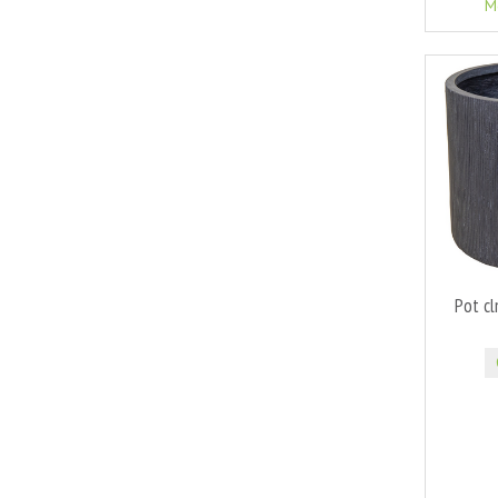
M
Pot c