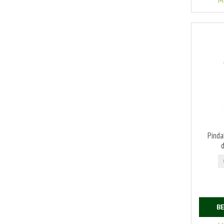
M
Pinda
B