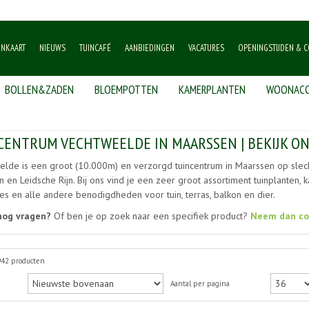
ENKAART
NIEUWS
TUINCAFÉ
AANBIEDINGEN
VACATURES
OPENINGSTIJDEN & C
BOLLEN&ZADEN
BLOEMPOTTEN
KAMERPLANTEN
WOONACC
CENTRUM VECHTWEELDE IN MAARSSEN | BEKIJK O
lde is een groot (10.000m) en verzorgd tuincentrum in Maarssen op slech
n en Leidsche Rijn. Bij ons vind je een zeer groot assortiment tuinplanten
s en alle andere benodigdheden voor tuin, terras, balkon en dier.
nog vragen?
Of ben je op zoek naar een specifiek product?
Neem dan co
942 producten
Aantal per pagina