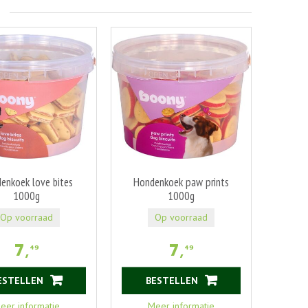
enkoek love bites
Hondenkoek paw prints
1000g
1000g
Op voorraad
Op voorraad
7
,
7
,
49
49
ESTELLEN
BESTELLEN
eer informatie
Meer informatie