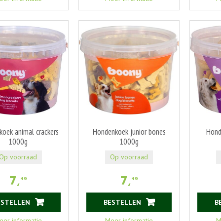
oek animal crackers
Hondenkoek junior bones
Hond
1000g
1000g
Op voorraad
Op voorraad
7
,
7
,
49
49
ESTELLEN
BESTELLEN
B
eer informatie
Meer informatie
M