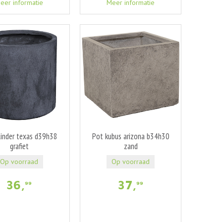
eer informatie
Meer informatie
linder texas d39h38
Pot kubus arizona b34h30
grafiet
zand
Op voorraad
Op voorraad
36
,
37
,
99
99