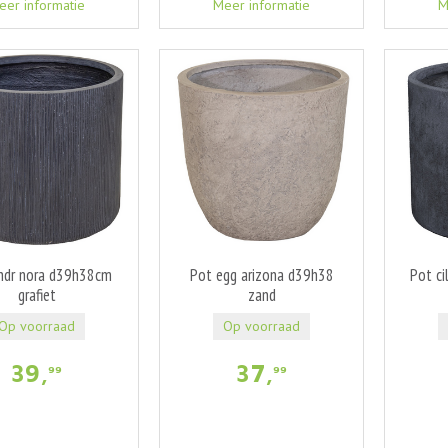
eer informatie
Meer informatie
M
lndr nora d39h38cm
Pot egg arizona d39h38
Pot ci
grafiet
zand
Op voorraad
Op voorraad
39
,
37
,
99
99