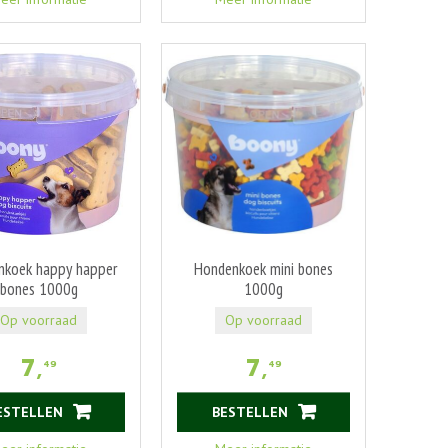
nkoek happy happer
Hondenkoek mini bones
bones 1000g
1000g
Op voorraad
Op voorraad
7
,
7
,
49
49
ESTELLEN
BESTELLEN