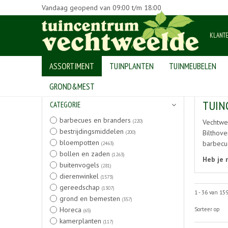
Vandaag geopend van
09:00
t/m
18:00
KLANT
ASSORTIMENT
TUINPLANTEN
TUINMEUBELEN
Home
>
Producten
GROND&MEST
TUIN
CATEGORIE
barbecues en branders
(220)
Vechtwee
bestrijdingsmiddelen
Bilthove
(200)
bloempotten
barbecue
(2463)
bollen en zaden
(1263)
Heb je 
buitenvogels
(281)
dierenwinkel
(1573)
gereedschap
(1307)
1 - 36 van 15
grond en bemesten
(357)
Horeca
Sorteer op
(65)
kamerplanten
(117)