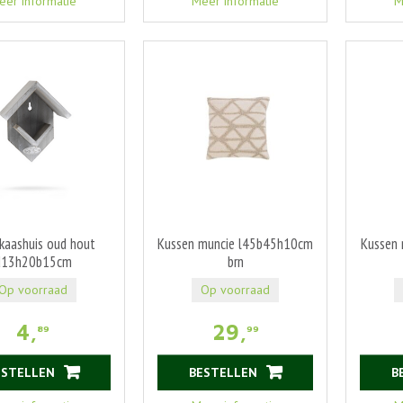
eer informatie
Meer informatie
M
kaashuis oud hout
Kussen muncie l45b45h10cm
Kussen
d13h20b15cm
brn
Op voorraad
Op voorraad
4
,
29
,
89
99
ESTELLEN
BESTELLEN
B