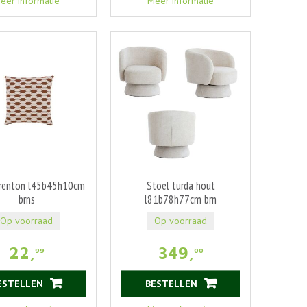
eer informatie
Meer informatie
 renton l45b45h10cm
Stoel turda hout
brns
l81b78h77cm brn
Op voorraad
Op voorraad
22
,
349
,
99
00
ESTELLEN
BESTELLEN