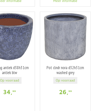
eer informatie
Meer informatie
gg antiek d38h31cm
Pot clndr nora d32h31cm
antiek blw
washed grey
Op voorraad
Op voorraad
34
,
26
,
99
99