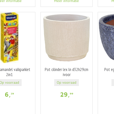
eer informatie
Meer informatie
M
 amandel valkparkiet
Pot cilinder lex ln d32h29cm
Pot e
2in1
ivoor
Op voorraad
Op voorraad
6
,
29
,
29
99