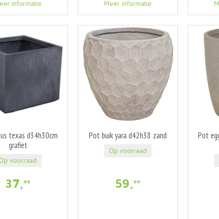
eer informatie
Meer informatie
M
bus texas d34h30cm
Pot buik yara d42h38 zand
Pot eg
grafiet
Op voorraad
Op voorraad
37
,
59
,
99
99