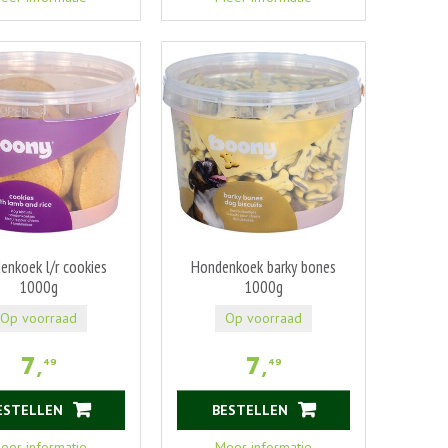
enkoek l/r cookies
Hondenkoek barky bones
1000g
1000g
Op voorraad
Op voorraad
7
,
7
,
49
49
ESTELLEN
BESTELLEN
eer informatie
Meer informatie