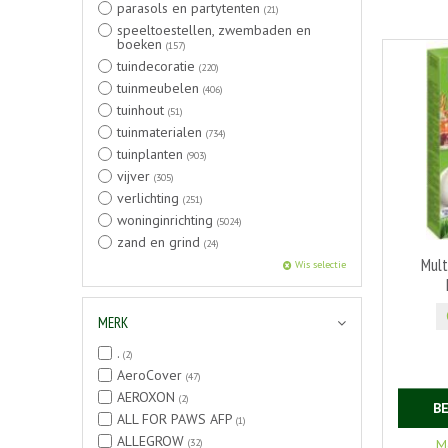
parasols en partytenten
(21)
speeltoestellen, zwembaden en
boeken
(157)
tuindecoratie
(220)
tuinmeubelen
(406)
tuinhout
(51)
tuinmaterialen
(734)
tuinplanten
(903)
vijver
(305)
verlichting
(251)
woninginrichting
(5024)
zand en grind
(24)
Mult
Wis selectie
MERK
.
(2)
AeroCover
(47)
AEROXON
(2)
B
ALL FOR PAWS AFP
(1)
ALLEGROW
(32)
M