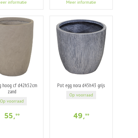
eer informatie
Meer informatie
g hoog cf d42h52cm
Pot egg nora d45h43 grijs
zand
Op voorraad
Op voorraad
55
,
49
,
99
99