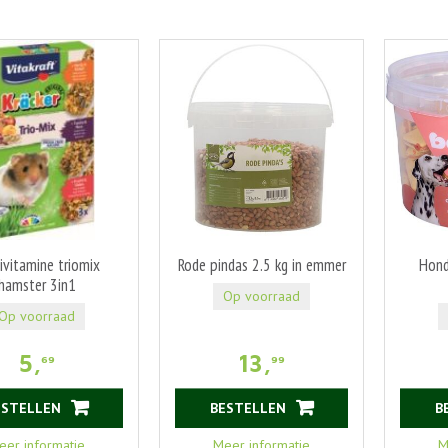
ivitamine triomix
Rode pindas 2.5 kg in emmer
Hond
hamster 3in1
Op voorraad
Op voorraad
5
,
13
,
69
99
ESTELLEN
BESTELLEN
B
eer informatie
Meer informatie
M