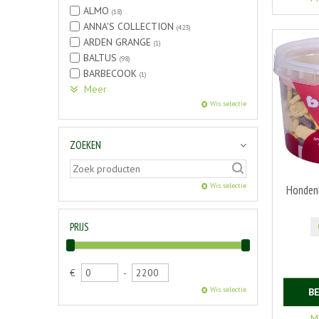
ALMO
(18)
ANNA'S COLLECTION
(423)
ARDEN GRANGE
(1)
BALTUS
(98)
BARBECOOK
(1)
Meer
Wis selectie
ZOEKEN
Wis selectie
Hondenk
PRIJS
€
-
Wis selectie
B
M