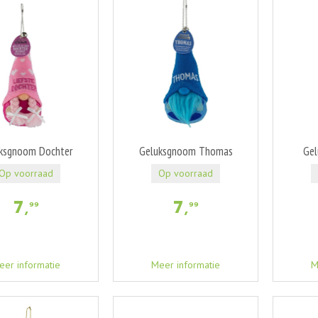
ksgnoom Dochter
Geluksgnoom Thomas
Gel
Op voorraad
Op voorraad
7
,
7
,
99
99
eer informatie
Meer informatie
M