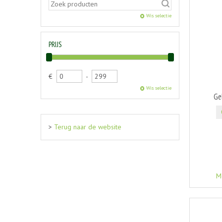
Wis selectie
PRIJS
€
-
Wis selectie
Ge
>
Terug naar de website
M