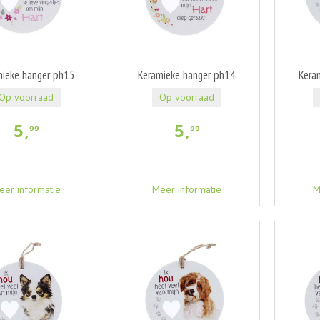
mieke hanger ph15
Keramieke hanger ph14
Kera
Op voorraad
Op voorraad
5
,
5
,
99
99
eer informatie
Meer informatie
M