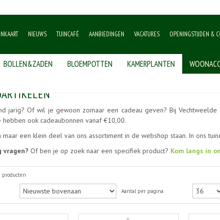
ENKAART
NIEUWS
TUINCAFÉ
AANBIEDINGEN
VACATURES
OPENINGSTIJDEN & C
BOLLEN&ZADEN
BLOEMPOTTEN
KAMERPLANTEN
WOONACC
UARTIKELEN
nd jarig? Of wil je gewoon zomaar een cadeau geven? Bij Vechtweelde 
 hebben ook cadeaubonnen vanaf €10,00.
 maar een klein deel van ons assortiment in de webshop staan. In ons tuin
g vragen?
Of ben je op zoek naar een specifiek product?
Kom langs in o
2 producten
Aantal per pagina