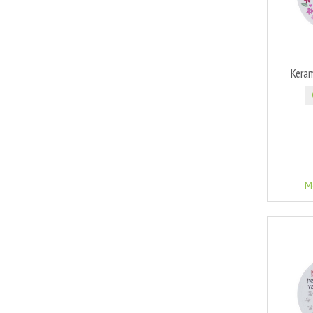
Kera
M