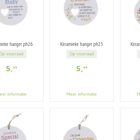
mieke hanger ph26
Keramieke hanger ph25
Kera
Op voorraad
Op voorraad
5
,
5
,
99
99
eer informatie
Meer informatie
M