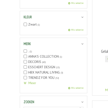
Wis selectie
KLEUR
Zwart
(1)
Wis selectie
MERK
Gelu
.
(1)
ANNA'S COLLECTION
(1)
DECORIS
(60)
ESSCHERT DESIGN
(15)
HBX NATURAL LIVING
(3)
TRENDZ FOR YOU
(32)
Meer
Wis selectie
M
ZOEKEN