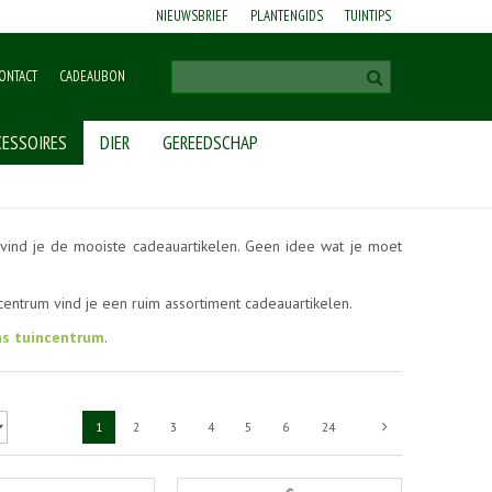
NIEUWSBRIEF
PLANTENGIDS
TUINTIPS
ONTACT
CADEAUBON
ESSOIRES
DIER
GEREEDSCHAP
vind je de mooiste cadeauartikelen. Geen idee wat je moet
centrum vind je een ruim assortiment cadeauartikelen.
ns tuincentrum
.
1
2
3
4
5
6
24