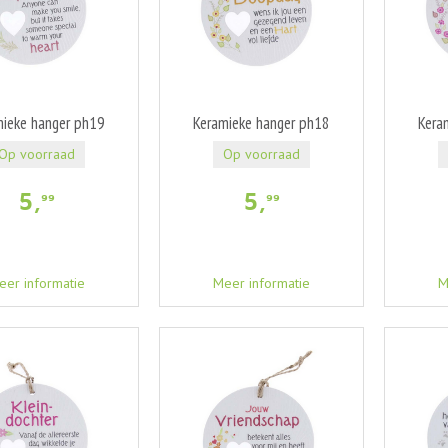
mieke hanger ph19
Keramieke hanger ph18
Kera
Op voorraad
Op voorraad
5
,
5
,
99
99
eer informatie
Meer informatie
M