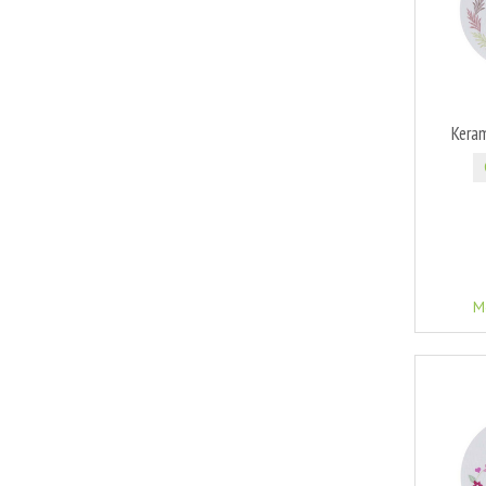
Kera
M