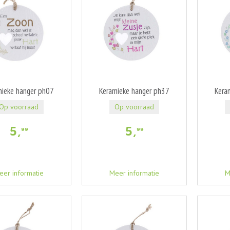
mieke hanger ph07
Keramieke hanger ph37
Kera
Op voorraad
Op voorraad
5
,
5
,
99
99
eer informatie
Meer informatie
M