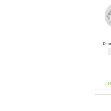
Kera
M