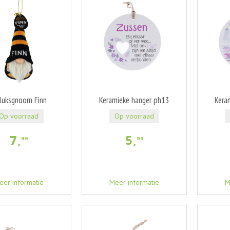
luksgnoom Finn
Keramieke hanger ph13
Kera
Op voorraad
Op voorraad
7
,
5
,
99
99
eer informatie
Meer informatie
M