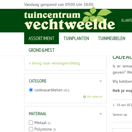
Vandaag geopend van
09:00
t/m
18:00
KLANT
ASSORTIMENT
TUINPLANTEN
TUINMEUBELEN
Home
>
Producten
>
woninginrichting
>
cadeauartikelen
GROND&MEST
CADEA
« terug naar woninginrichting
Is er iema
geven? We
CATEGORIE
Wij hebben
cadeauartikelen
Heb je no
(852)
Wis selectie
1 - 36 van 85
MATERIAAL
Sorteer op
Metaal
(1)
Polystone
(3)