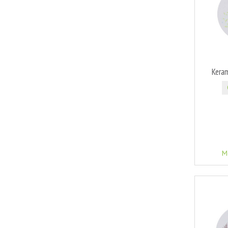
Kera
M