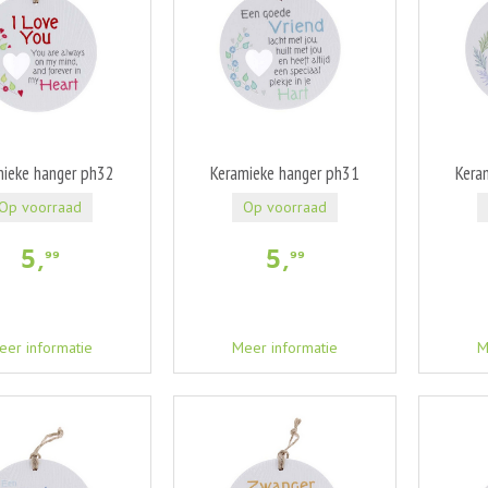
mieke hanger ph32
Keramieke hanger ph31
Kera
Op voorraad
Op voorraad
5
,
5
,
99
99
eer informatie
Meer informatie
M