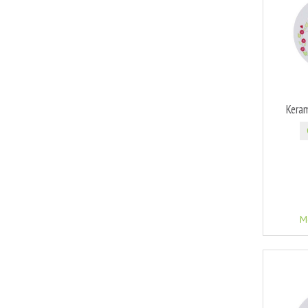
Kera
M