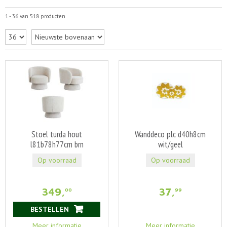
1 - 36 van 518 producten
Stoel turda hout
Wanddeco plc d40h8cm
l81b78h77cm brn
wit/geel
Op voorraad
Op voorraad
349
,
37
,
00
99
BESTELLEN
Meer informatie
Meer informatie