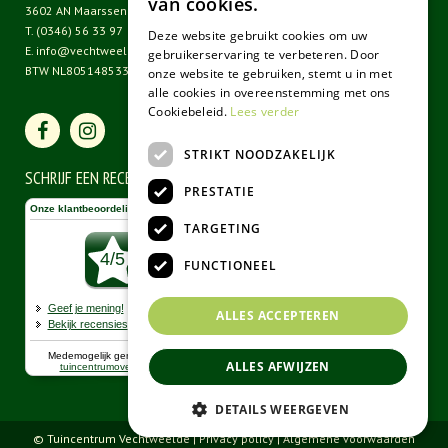
van cookies.
3602 AN Maarssen
T.
(0346) 56 33 97
Deze website gebruikt cookies om uw
E.
info@vechtweelde.nl
gebruikerservaring te verbeteren. Door
BTW NL805148533B01
onze website te gebruiken, stemt u in met
alle cookies in overeenstemming met ons
Cookiebeleid.
Lees verder
STRIKT NOODZAKELIJK
SCHRIJF EEN RECENSIE
PRESTATIE
TARGETING
FUNCTIONEEL
ALLES ACCEPTEREN
ALLES AFWIJZEN
DETAILS WEERGEVEN
© Tuincentrum Vechtweelde |
Privacy policy
|
Algemene voorwaarden