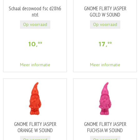
Schaal decowood fsc d28h6
GNOME FLIRTY JASPER
ntrl
GOLD W SOUND
11X10X27CM
Op voorraad
Op voorraad
10
,
17
,
99
99
Meer informatie
Meer informatie
GNOME FLIRTY JASPER
GNOME FLIRTY JASPER
ORANGE W SOUND
FUCHSIA W SOUND
11X10X27CM
11X10X27CM