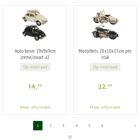
Auto kever 19x9x9cm
Motorfiets 28x10x15cm per
creme/zwart a2
stuk
Op voorraad
Op voorraad
14
,
22
,
99
99
Meer informatie
Meer informatie
1
2
3
4
5
6
15