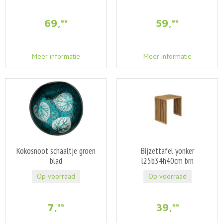
69
,
59
,
99
99
Meer informatie
Meer informatie
Kokosnoot schaaltje groen
Bijzettafel yonker
blad
l25b34h40cm brn
Op voorraad
Op voorraad
7
,
39
,
99
99