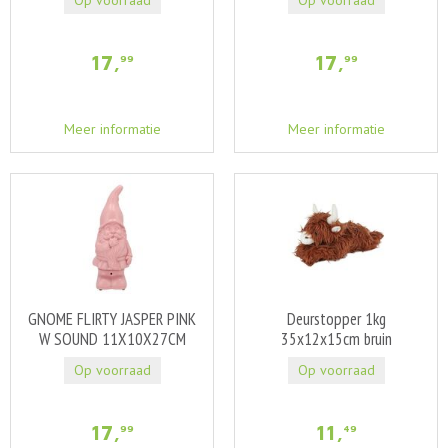
Op voorraad
Op voorraad
17
,
17
,
99
99
Meer informatie
Meer informatie
GNOME FLIRTY JASPER PINK
Deurstopper 1kg
W SOUND 11X10X27CM
35x12x15cm bruin
Op voorraad
Op voorraad
17
,
11
,
99
49