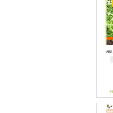
Andi
M