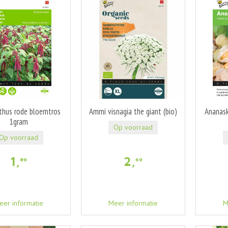
thus rode bloemtros
Ammi visnagia the giant (bio)
Ananask
1gram
Op voorraad
Op voorraad
1
,
2
,
89
69
eer informatie
Meer informatie
M