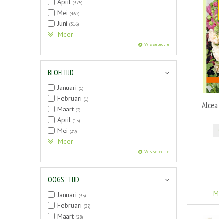
April
(375)
Mei
(462)
Juni
(316)
Meer
Wis selectie
BLOEITIJD
Januari
(1)
Februari
(1)
Alcea
Maart
(2)
April
(15)
Mei
(39)
Meer
Wis selectie
OOGSTTIJD
M
Januari
(35)
Februari
(32)
Maart
(28)