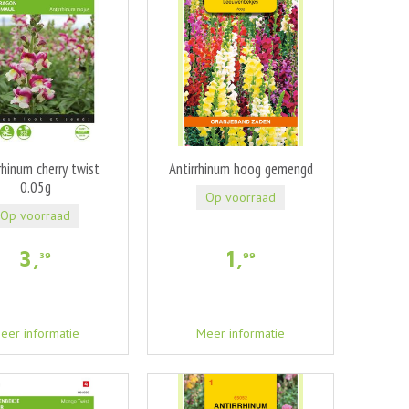
rhinum cherry twist
Antirrhinum hoog gemengd
0.05g
Op voorraad
Op voorraad
3
,
1
,
39
99
eer informatie
Meer informatie