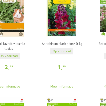
l favorites rucola
Antirrhinum black prince 0.1g
Antir
cavias
Op voorraad
Op voorraad
2
,
1
,
29
99
eer informatie
Meer informatie
M