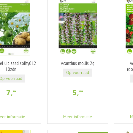
el uit zaad solhy012
Acanthus mollis 2g
A
10zdn
roo
Op voorraad
Op voorraad
7
,
5
,
19
89
eer informatie
Meer informatie
M