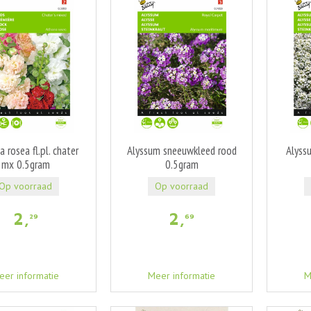
 rosea fl.pl. chater
Alyssum sneeuwkleed rood
Alyss
mx 0.5gram
0.5gram
Op voorraad
Op voorraad
2
,
2
,
29
69
eer informatie
Meer informatie
M