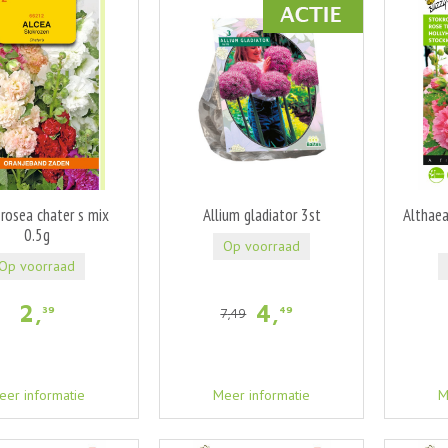
 rosea chater s mix
Allium gladiator 3st
Althaea
0.5g
Op voorraad
Op voorraad
2
,
4
,
39
49
7
,
49
eer informatie
Meer informatie
M