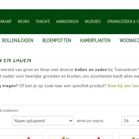
ENKAART
NIEUWS
TUINCAFÉ
AANBIEDINGEN
VACATURES
OPENINGSTIJDEN & C
BOLLEN&ZADEN
BLOEMPOTTEN
KAMERPLANTEN
WOONACC
N EN ZADEN
wereld van groei en bloei met diverse
bollen en zaden
bij Tuincentrum 
t zaden voor heerlijke groenten en kruiden, ons assortiment biedt alles w
g vragen?
Of ben je op zoek naar een specifiek product?
Kom bij ons lan
60 producten
Aantal per pagina