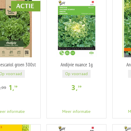
 escariol groen 300st
Andijvie nuance 1g
An
Op voorraad
Op voorraad
1
,
3
,
19
39
1
,
99
eer informatie
Meer informatie
M