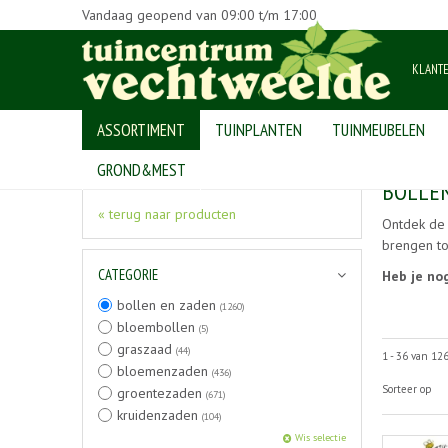
Vandaag geopend van
09:00
t/m
17:00
KLANT
ASSORTIMENT
TUINPLANTEN
TUINMEUBELEN
Home
>
Producten
>
bollen en zaden
GROND&MEST
BOLLE
« terug naar producten
Ontdek de 
brengen to
CATEGORIE
Heb je no
bollen en zaden
(1260)
bloembollen
(5)
graszaad
(44)
1 - 36 van 12
bloemenzaden
(436)
Sorteer op
groentezaden
(671)
kruidenzaden
(104)
Wis selectie