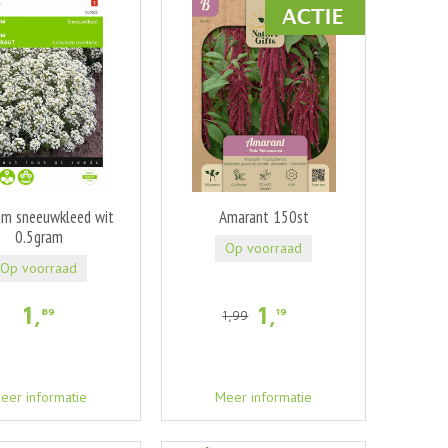
um sneeuwkleed wit
Amarant 150st
0.5gram
Op voorraad
Op voorraad
1
,
1
,
89
19
1
,
99
eer informatie
Meer informatie