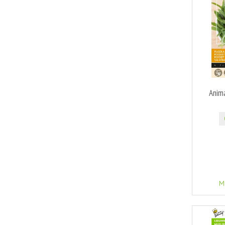
Anima
M