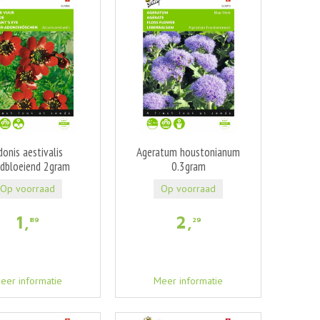
donis aestivalis
Ageratum houstonianum
dbloeiend 2gram
0.3gram
Op voorraad
Op voorraad
1
,
2
,
89
29
eer informatie
Meer informatie