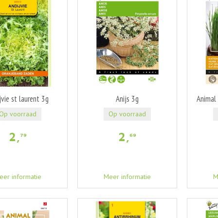
jvie st laurent 3g
Anijs 3g
Animal 
Op voorraad
Op voorraad
2
,
2
,
79
69
eer informatie
Meer informatie
M