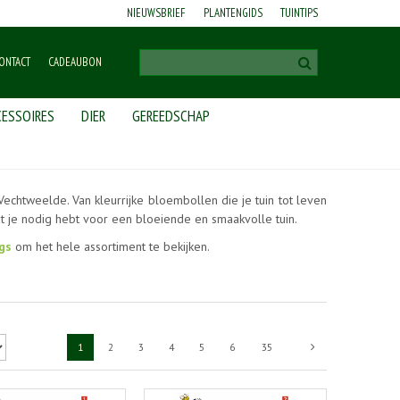
NIEUWSBRIEF
PLANTENGIDS
TUINTIPS
ONTACT
CADEAUBON
ESSOIRES
DIER
GEREEDSCHAP
Vechtweelde. Van kleurrijke bloembollen die je tuin tot leven
at je nodig hebt voor een bloeiende en smaakvolle tuin.
gs
om het hele assortiment te bekijken.
1
2
3
4
5
6
35