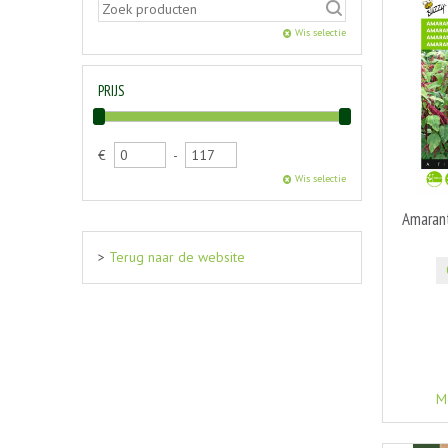
Wis selectie
PRIJS
€
-
Wis selectie
Amaran
>
Terug naar de website
M