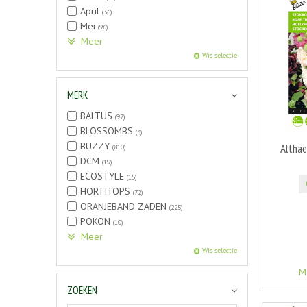
April
(36)
Mei
(96)
Meer
Wis selectie
MERK
BALTUS
(97)
BLOSSOMBS
(3)
BUZZY
Althaea
(810)
DCM
(19)
ECOSTYLE
(15)
HORTITOPS
(72)
ORANJEBAND ZADEN
(225)
POKON
(10)
Meer
Wis selectie
M
ZOEKEN