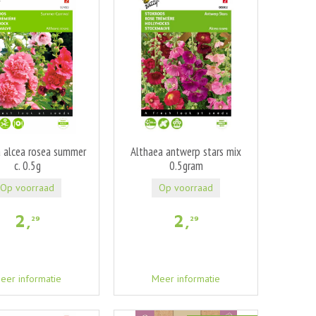
 alcea rosea summer
Althaea antwerp stars mix
c. 0.5g
0.5gram
Op voorraad
Op voorraad
2
,
2
,
29
29
eer informatie
Meer informatie