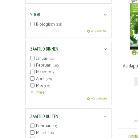
SOORT
Biologisch
(121)
Wis selectie
ZAAITIJD BINNEN
Januari
(30)
Februari
Aardapp
(160)
Maart
(311)
April
(291)
Mei
(123)
Meer
Wis selectie
ZAAITIJD BUITEN
M
Februari
(11)
Maart
(190)