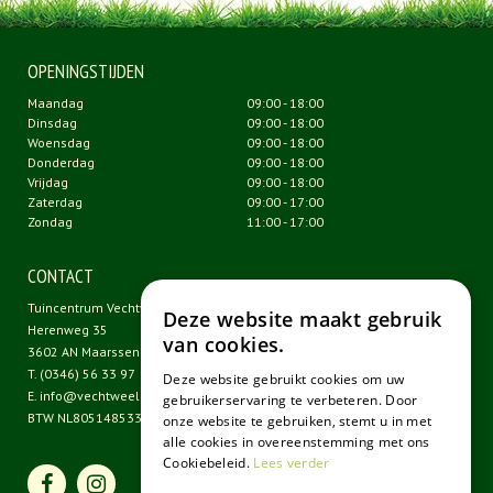
OPENINGSTIJDEN
Maandag
09:00 - 18:00
Dinsdag
09:00 - 18:00
Woensdag
09:00 - 18:00
Donderdag
09:00 - 18:00
Vrijdag
09:00 - 18:00
Zaterdag
09:00 - 17:00
Zondag
11:00 - 17:00
CONTACT
Tuincentrum Vechtweelde
Deze website maakt gebruik
Herenweg 35
van cookies.
3602 AN Maarssen
T.
(0346) 56 33 97
Deze website gebruikt cookies om uw
E.
info@vechtweelde.nl
gebruikerservaring te verbeteren. Door
BTW NL805148533B01
onze website te gebruiken, stemt u in met
alle cookies in overeenstemming met ons
Cookiebeleid.
Lees verder