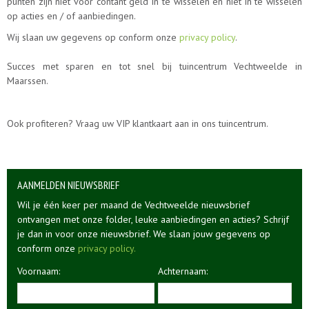
punten zijn niet voor contant geld in te wisselen en niet in te wisselen
op acties en / of aanbiedingen.
Wij slaan uw gegevens op conform onze
privacy policy
.
Succes met sparen en tot snel bij tuincentrum Vechtweelde in
Maarssen.
Ook profiteren? Vraag uw VIP klantkaart aan in ons tuincentrum.
AANMELDEN NIEUWSBRIEF
Wil je één keer per maand de Vechtweelde nieuwsbrief
ontvangen met onze folder, leuke aanbiedingen en acties? Schrijf
je dan in voor onze nieuwsbrief. We slaan jouw gegevens op
conform onze
privacy policy.
Voornaam:
Achternaam: