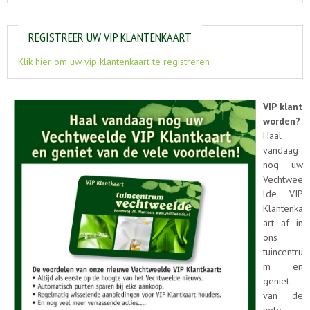
REGISTREER UW VIP KLANTENKAART
Klik hier om uw vip klantenkaart te registreren
VIP klant
worden?
Haal
vandaag
nog uw
Vechtwee
lde VIP
Klantenka
art af in
ons
tuincentru
m en
geniet
van de