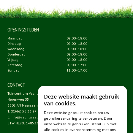
OPENINGSTIJDEN
Maandag
09:00 - 18:00
Dinsdag
09:00 - 18:00
Woensdag
09:00 - 18:00
Donderdag
09:00 - 18:00
Vrijdag
09:00 - 18:00
Zaterdag
09:00 - 17:00
Zondag
11:00 - 17:00
CONTACT
Tuincentrum Vechtweelde
Deze website maakt gebruik
Herenweg 35
van cookies.
3602 AN Maarssen
T.
(0346) 56 33 97
Deze website gebruikt cookies om uw
E.
info@vechtweelde.nl
gebruikerservaring te verbeteren. Door
BTW NL805148533B01
onze website te gebruiken, stemt u in met
alle cookies in overeenstemming met ons