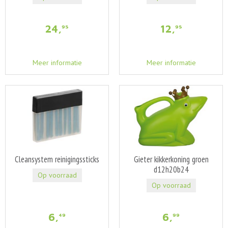
24
,
12
,
95
95
Meer informatie
Meer informatie
Cleansystem reinigingssticks
Gieter kikkerkoning groen
d12h20b24
Op voorraad
Op voorraad
6
,
6
,
49
99