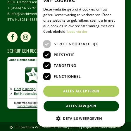
van cookies.
3602 AN Maarssen
T.
(0346) 56 33 97
Deze website gebruikt cookies om uw
E.
info@vechtweelde.nl
gebruikerservaring te verbeteren. Door
BTW NL805148533B01
onze website te gebruiken, stemt u in met
alle cookies in overeenstemming met ons
Cookiebeleid.
Lees verder
STRIKT NOODZAKELIJK
SCHRIJF EEN RECENSIE
PRESTATIE
TARGETING
FUNCTIONEEL
ALLES ACCEPTEREN
ALLES AFWIJZEN
DETAILS WEERGEVEN
© Tuincentrum Vechtweelde |
Privacy policy
|
Algemene voorwaarden