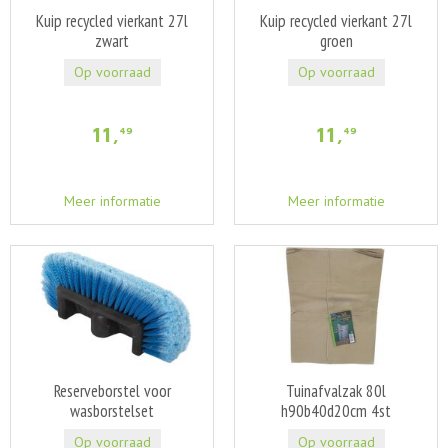
Kuip recycled vierkant 27l
Kuip recycled vierkant 27l
zwart
groen
Op voorraad
Op voorraad
11
,
11
,
49
49
Meer informatie
Meer informatie
Reserveborstel voor
Tuinafvalzak 80l
wasborstelset
h90b40d20cm 4st
Op voorraad
Op voorraad