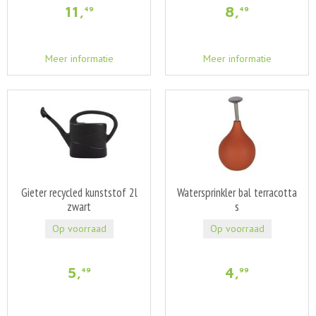
11
,
8
,
49
49
Meer informatie
Meer informatie
Gieter recycled kunststof 2l
Watersprinkler bal terracotta
zwart
s
Op voorraad
Op voorraad
5
,
4
,
49
99