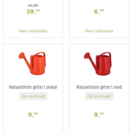
44
,
95
39
,
6
,
99
99
Meer informatie
Meer informatie
Natuurtinten gieter l oranje
Natuurtinten gieter l rood
Op voorraad
Op voorraad
9
,
9
,
99
99