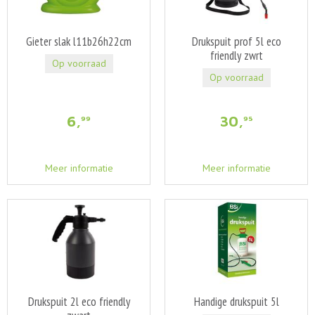
Gieter slak l11b26h22cm
Drukspuit prof 5l eco
friendly zwrt
Op voorraad
Op voorraad
6
,
30
,
99
95
Meer informatie
Meer informatie
Drukspuit 2l eco friendly
Handige drukspuit 5l