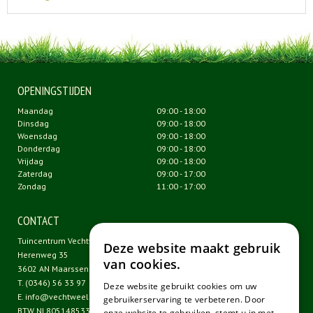
OPENINGSTIJDEN
Maandag
09:00 - 18:00
Dinsdag
09:00 - 18:00
Woensdag
09:00 - 18:00
Donderdag
09:00 - 18:00
Vrijdag
09:00 - 18:00
Zaterdag
09:00 - 17:00
Zondag
11:00 - 17:00
CONTACT
Tuincentrum Vechtweelde
Deze website maakt gebruik
Herenweg 35
van cookies.
3602 AN Maarssen
T.
(0346) 56 33 97
Deze website gebruikt cookies om uw
E.
info@vechtweelde.nl
gebruikerservaring te verbeteren. Door
BTW NL805148533B01
onze website te gebruiken, stemt u in met