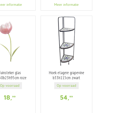
eer informatie
Meer informatie
uinsteker glas
Hoek etagere grapevine
.50b23h95cm roze
b33h115cm zwart
Op voorraad
Op voorraad
18
,
54
,
99
99