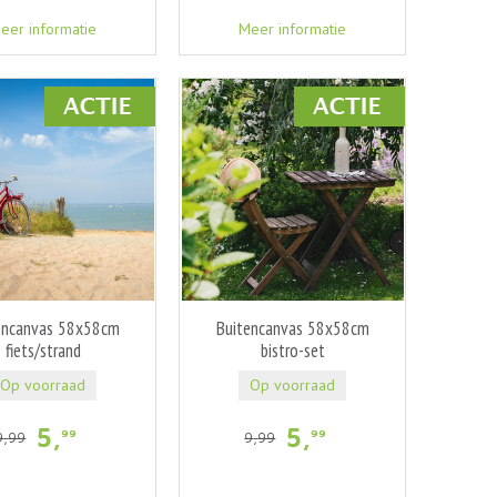
eer informatie
Meer informatie
encanvas 58x58cm
Buitencanvas 58x58cm
fiets/strand
bistro-set
Op voorraad
Op voorraad
5
,
5
,
99
99
9
,
99
9
,
99