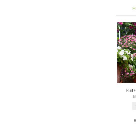
M
Buit
b