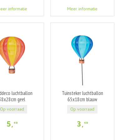
eer informatie
Meer informatie
deco luchtballon
Tuinsteker luchtballon
38x28cm geel
65x18cm blauw
Op voorraad
Op voorraad
5
,
3
,
49
49