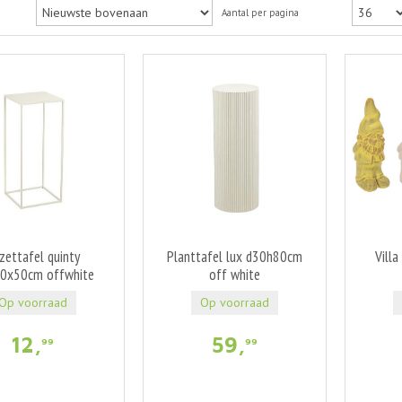
Aantal per pagina
jzettafel quinty
Planttafel lux d30h80cm
Vill
0x50cm offwhite
off white
Op voorraad
Op voorraad
12
,
59
,
99
99