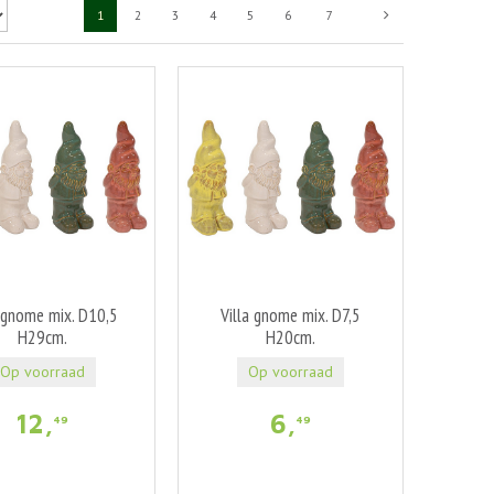
1
2
3
4
5
6
7
a gnome mix. D10,5
Villa gnome mix. D7,5
H29cm.
H20cm.
Op voorraad
Op voorraad
12
,
6
,
49
49