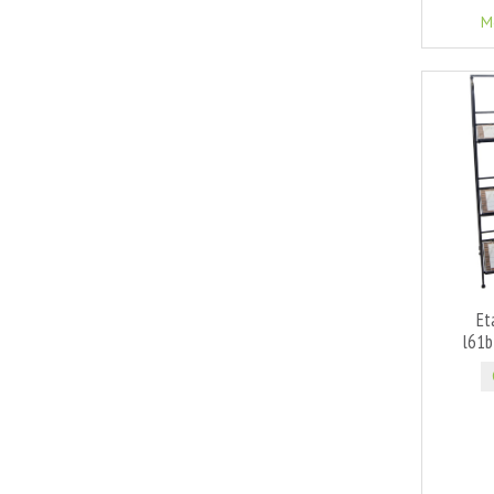
M
Et
l61