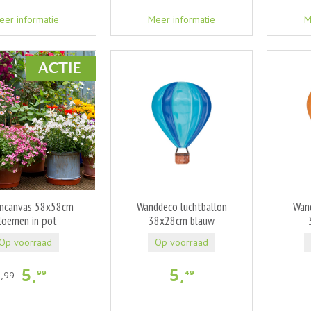
eer informatie
Meer informatie
M
encanvas 58x58cm
Wanddeco luchtballon
Wand
loemen in pot
38x28cm blauw
Op voorraad
Op voorraad
5
,
5
,
99
49
9
,
99