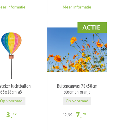
eer informatie
Meer informatie
steker luchtballon
Buitencanvas 78x58cm
65x18cm a5
bloemen oranje
Op voorraad
Op voorraad
3
,
7
,
49
79
12
,
99