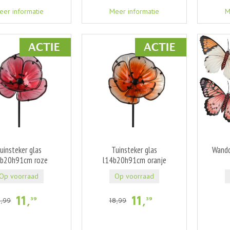
eer informatie
Meer informatie
M
uinsteker glas
Tuinsteker glas
Wandd
4b20h91cm roze
l14b20h91cm oranje
Op voorraad
Op voorraad
11
,
11
,
39
39
8
,
99
18
,
99