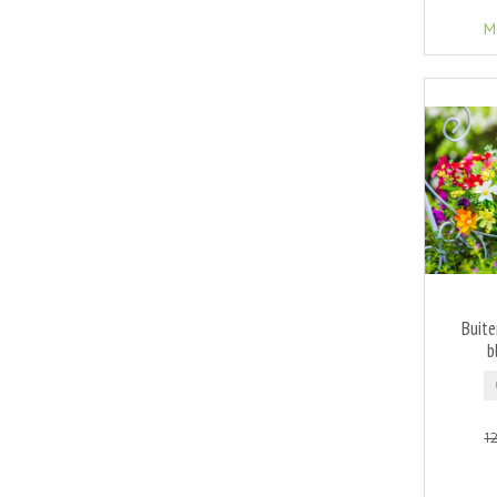
M
Buit
b
1