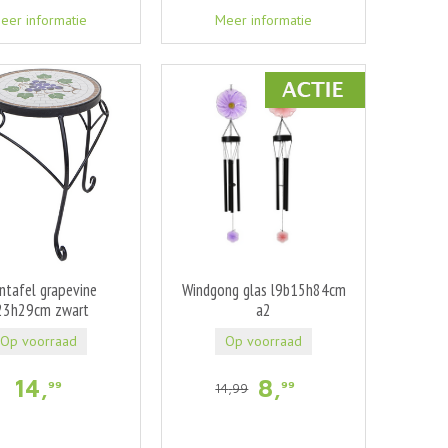
eer informatie
Meer informatie
ntafel grapevine
Windgong glas l9b15h84cm
23h29cm zwart
a2
Op voorraad
Op voorraad
14
,
8
,
99
99
14
,
99