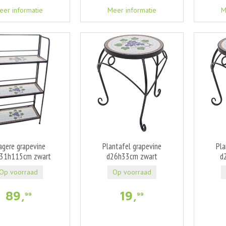
eer informatie
Meer informatie
M
agere grapevine
Plantafel grapevine
Pla
b31h115cm zwart
d26h33cm zwart
d
Op voorraad
Op voorraad
89
,
19
,
99
99