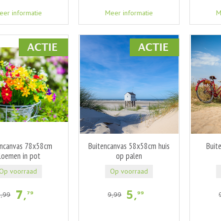
eer informatie
Meer informatie
M
encanvas 78x58cm
Buitencanvas 58x58cm huis
Buit
loemen in pot
op palen
Op voorraad
Op voorraad
7
,
5
,
79
99
2
,
99
9
,
99