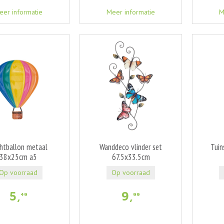
eer informatie
Meer informatie
M
htballon metaal
Wanddeco vlinder set
Tuin
38x25cm a5
67.5x33.5cm
Op voorraad
Op voorraad
5
,
9
,
49
99