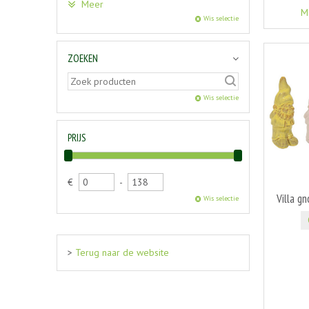
Meer
M
Wis selectie
ZOEKEN
Wis selectie
PRIJS
€
-
Villa g
Wis selectie
>
Terug naar de website