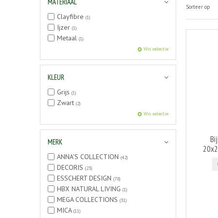
MATERIAAL
Sorteer op
Clayfibre
(1)
Ijzer
(1)
Metaal
(1)
Wis selectie
KLEUR
Grijs
(1)
Zwart
(2)
Wis selectie
Bi
MERK
20x2
ANNA'S COLLECTION
(42)
DECORIS
(23)
ESSCHERT DESIGN
(78)
HBX NATURAL LIVING
(1)
MEGA COLLECTIONS
(31)
MICA
(11)