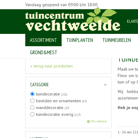
Vandaag geopend van
09:00
t/m
18:00
KLANT
ASSORTIMENT
TUINPLANTEN
TUINMEUBELEN
Home
>
Producten
>
tuindecoratie
GROND&MEST
TUINDE
« terug naar producten
Maak uw t
Fleur uw t
tuin of op
CATEGORIE
Wij hebb
tuindecoratie
(221)
assortimen
beelden en ornamenten
(67)
wanddecoratie
Heb je no
(27)
tuindecoratie overig
(127)
Wis selectie
1 - 36 van 22