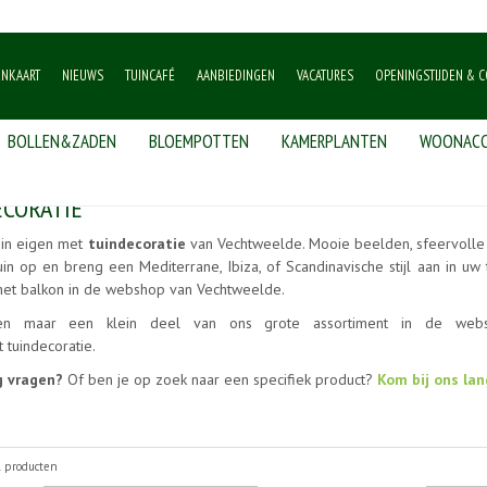
ENKAART
NIEUWS
TUINCAFÉ
AANBIEDINGEN
VACATURES
OPENINGSTIJDEN & C
BOLLEN&ZADEN
BLOEMPOTTEN
KAMERPLANTEN
WOONACC
CORATIE
uin eigen met
tuindecoratie
van Vechtweelde. Mooie beelden, sfeervolle 
uin op en breng een Mediterrane, Ibiza, of Scandinavische stijl aan in 
 het balkon in de webshop van Vechtweelde.
en maar een klein deel van ons grote assortiment in de websh
t tuindecoratie.
g vragen?
Of ben je op zoek naar een specifiek product?
Kom bij ons lan
1 producten