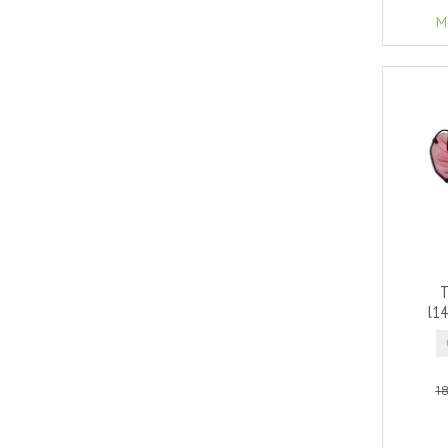
M
T
l1
1