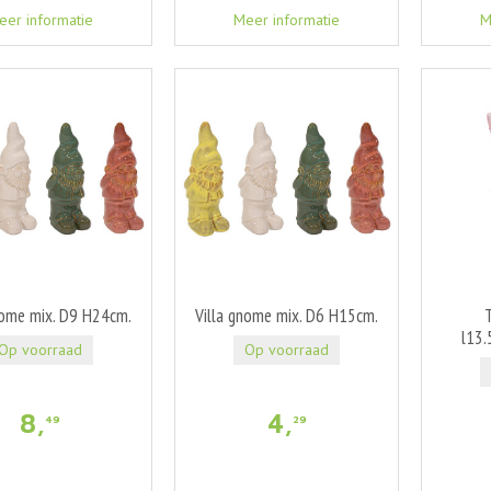
eer informatie
Meer informatie
M
nome mix. D9 H24cm.
Villa gnome mix. D6 H15cm.
T
l13
Op voorraad
Op voorraad
8
,
4
,
49
29