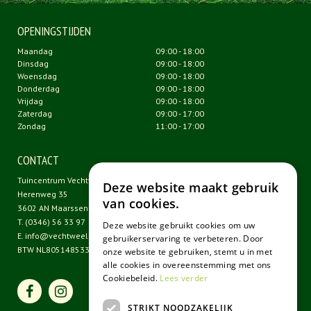
OPENINGSTIJDEN
Maandag
09:00 - 18:00
Dinsdag
09:00 - 18:00
Woensdag
09:00 - 18:00
Donderdag
09:00 - 18:00
Vrijdag
09:00 - 18:00
Zaterdag
09:00 - 17:00
Zondag
11:00 - 17:00
CONTACT
Tuincentrum Vechtweelde
Deze website maakt gebruik
Herenweg 35
van cookies.
3602 AN Maarssen
T.
(0346) 56 33 97
Deze website gebruikt cookies om uw
E.
info@vechtweelde.nl
gebruikerservaring te verbeteren. Door
BTW NL805148533B01
onze website te gebruiken, stemt u in met
alle cookies in overeenstemming met ons
Cookiebeleid.
Lees verder
STRIKT NOODZAKELIJK