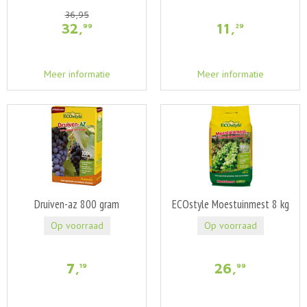
36
,
95
32
,
11
,
99
29
Meer informatie
Meer informatie
Druiven-az 800 gram
ECOstyle Moestuinmest 8 kg
Op voorraad
Op voorraad
7
,
26
,
19
99