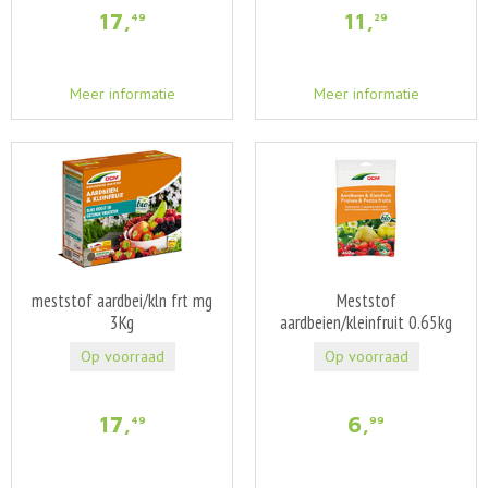
17
,
11
,
49
29
Meer informatie
Meer informatie
meststof aardbei/kln frt mg
Meststof
3Kg
aardbeien/kleinfruit 0.65kg
Op voorraad
Op voorraad
17
,
6
,
49
99