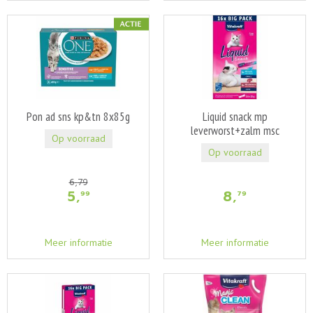
Pon ad sns kp&tn 8x85g
Liquid snack mp
leverworst+zalm msc
Op voorraad
Op voorraad
6
,
79
5
,
8
,
99
79
Meer informatie
Meer informatie