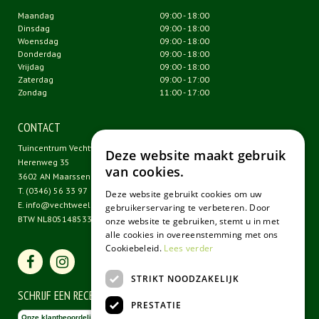
Maandag
09:00 - 18:00
Dinsdag
09:00 - 18:00
Woensdag
09:00 - 18:00
Donderdag
09:00 - 18:00
Vrijdag
09:00 - 18:00
Zaterdag
09:00 - 17:00
Zondag
11:00 - 17:00
CONTACT
Tuincentrum Vechtweelde
Deze website maakt gebruik
Herenweg 35
van cookies.
3602 AN Maarssen
T.
(0346) 56 33 97
Deze website gebruikt cookies om uw
E.
info@vechtweelde.nl
gebruikerservaring te verbeteren. Door
BTW NL805148533B01
onze website te gebruiken, stemt u in met
alle cookies in overeenstemming met ons
Cookiebeleid.
Lees verder
STRIKT NOODZAKELIJK
SCHRIJF EEN RECENSIE
PRESTATIE