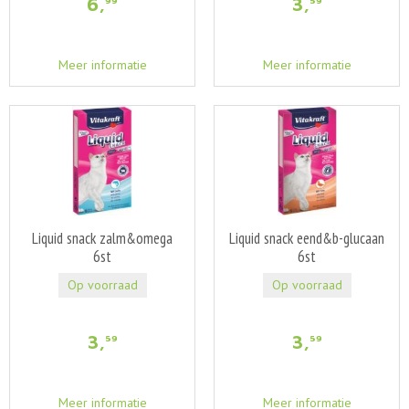
6
,
3
,
99
59
Meer informatie
Meer informatie
Liquid snack zalm&omega
Liquid snack eend&b-glucaan
6st
6st
Op voorraad
Op voorraad
3
,
3
,
59
59
Meer informatie
Meer informatie