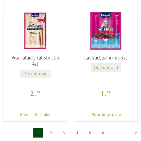
Vita naturals cat stick kip
Cat stick zalm msc 3st
4st
Op voorraad
Op voorraad
2
,
1
,
29
89
Meer informatie
Meer informatie
1
2
3
4
5
6