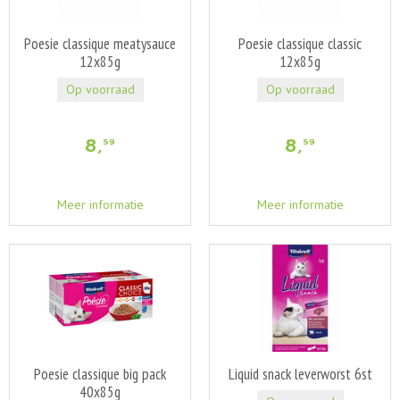
Poesie classique meatysauce
Poesie classique classic
12x85g
12x85g
Op voorraad
Op voorraad
8
,
8
,
59
59
Meer informatie
Meer informatie
Poesie classique big pack
Liquid snack leverworst 6st
40x85g