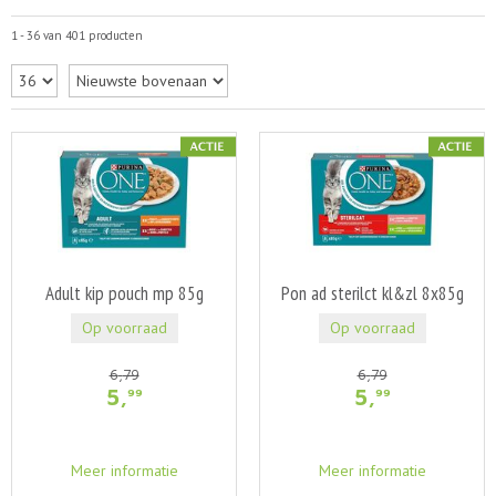
1 - 36 van 401 producten
Adult kip pouch mp 85g
Pon ad sterilct kl&zl 8x85g
Op voorraad
Op voorraad
6
,
79
6
,
79
5
,
5
,
99
99
Meer informatie
Meer informatie