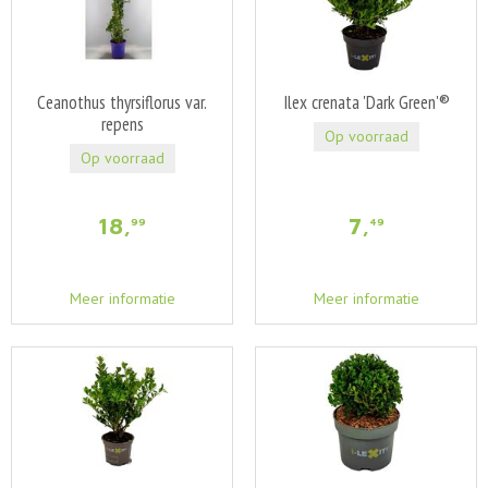
Ceanothus thyrsiflorus var.
Ilex crenata 'Dark Green'®
repens
Op voorraad
Op voorraad
18
,
7
,
99
49
Meer informatie
Meer informatie