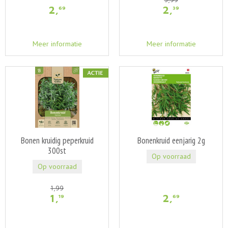
2
,
2
,
69
39
Meer informatie
Meer informatie
Bonen kruidig peperkruid
Bonenkruid eenjarig 2g
300st
Op voorraad
Op voorraad
1
,
99
1
,
2
,
19
69