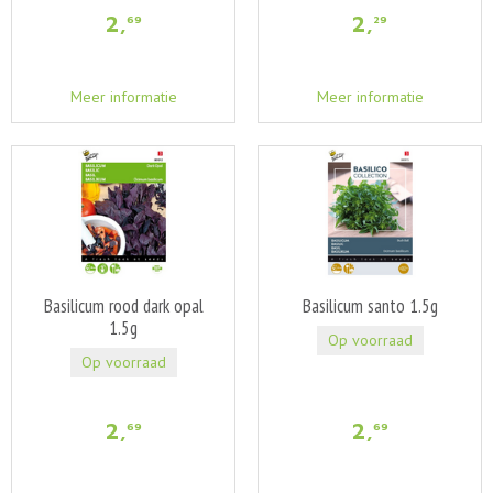
2
,
2
,
69
29
Meer informatie
Meer informatie
Basilicum rood dark opal
Basilicum santo 1.5g
1.5g
Op voorraad
Op voorraad
2
,
2
,
69
69