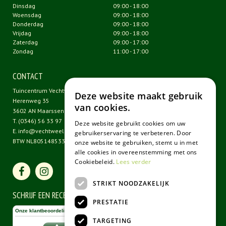
Dinsdag
09:00 - 18:00
Woensdag
09:00 - 18:00
Donderdag
09:00 - 18:00
Vrijdag
09:00 - 18:00
Zaterdag
09:00 - 17:00
Zondag
11:00 - 17:00
CONTACT
Tuincentrum Vechtweelde
Deze website maakt gebruik
Herenweg 35
van cookies.
3602 AN Maarssen
T.
(0346) 56 33 97
Deze website gebruikt cookies om uw
E.
info@vechtweelde.nl
gebruikerservaring te verbeteren. Door
BTW NL805148533B01
onze website te gebruiken, stemt u in met
alle cookies in overeenstemming met ons
Cookiebeleid.
Lees verder
STRIKT NOODZAKELIJK
SCHRIJF EEN RECENSIE
PRESTATIE
TARGETING