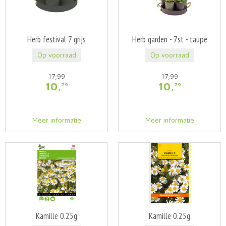
Herb festival 7 grijs
Herb garden - 7st - taupe
Op voorraad
Op voorraad
17
,
99
17
,
99
10
,
10
,
79
79
Meer informatie
Meer informatie
Kamille 0.25g
Kamille 0.25g