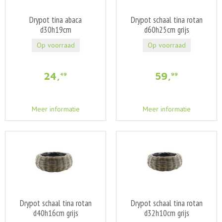
Drypot tina abaca
Drypot schaal tina rotan
d30h19cm
d60h25cm grijs
Op voorraad
Op voorraad
24
,
59
,
49
99
Meer informatie
Meer informatie
Drypot schaal tina rotan
Drypot schaal tina rotan
d40h16cm grijs
d32h10cm grijs