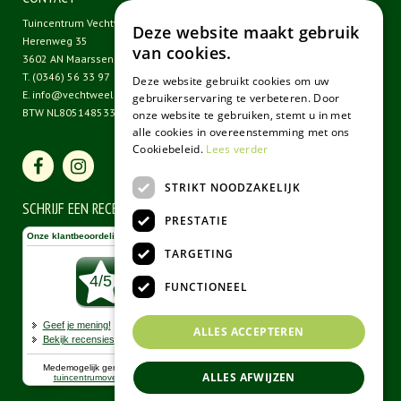
Tuincentrum Vechtweelde
Deze website maakt gebruik
Herenweg 35
van cookies.
3602 AN Maarssen
T.
(0346) 56 33 97
Deze website gebruikt cookies om uw
E.
info@vechtweelde.nl
gebruikerservaring te verbeteren. Door
BTW NL805148533B01
onze website te gebruiken, stemt u in met
alle cookies in overeenstemming met ons
Cookiebeleid.
Lees verder
STRIKT NOODZAKELIJK
SCHRIJF EEN RECENSIE
PRESTATIE
TARGETING
FUNCTIONEEL
ALLES ACCEPTEREN
ALLES AFWIJZEN