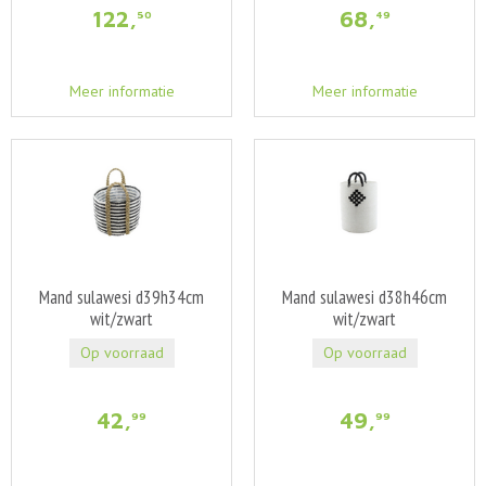
122
,
68
,
50
49
Meer informatie
Meer informatie
Mand sulawesi d39h34cm
Mand sulawesi d38h46cm
wit/zwart
wit/zwart
Op voorraad
Op voorraad
42
,
49
,
99
99