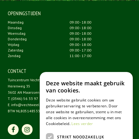
OPENINGSTIJDEN
Maandag
09:00 - 18:00
Dinsdag
09:00 - 18:00
Woensdag
09:00 - 18:00
Donderdag
09:00 - 18:00
Vrijdag
09:00 - 18:00
Zaterdag
09:00 - 17:00
Zondag
11:00 - 17:00
CONTACT
Tuincentrum Vechtweelde
Deze website maakt gebruik
Herenweg 35
van cookies.
3602 AN Maarssen
T.
(0346) 56 33 97
Deze website gebruikt cookies om uw
E.
info@vechtweelde.nl
gebruikerservaring te verbeteren. Door
BTW NL805148533B01
onze website te gebruiken, stemt u in met
alle cookies in overeenstemming met ons
Cookiebeleid.
Lees verder
STRIKT NOODZAKELIJK