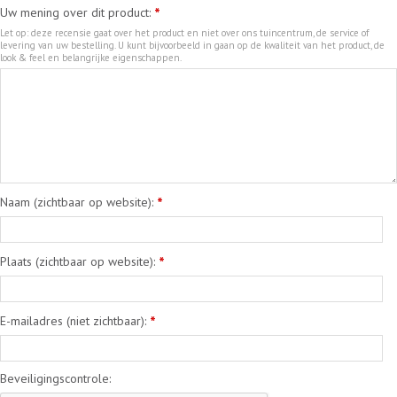
Uw mening over dit product:
*
Let op: deze recensie gaat over het product en niet over ons tuincentrum, de service of
levering van uw bestelling. U kunt bijvoorbeeld in gaan op de kwaliteit van het product, de
look & feel en belangrijke eigenschappen.
Naam (zichtbaar op website):
*
Plaats (zichtbaar op website):
*
E-mailadres (niet zichtbaar):
*
Beveiligingscontrole: