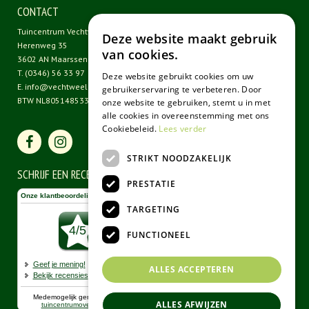
CONTACT
Tuincentrum Vechtweelde
Deze website maakt gebruik
Herenweg 35
van cookies.
3602 AN Maarssen
T.
(0346) 56 33 97
Deze website gebruikt cookies om uw
E.
info@vechtweelde.nl
gebruikerservaring te verbeteren. Door
BTW NL805148533B01
onze website te gebruiken, stemt u in met
alle cookies in overeenstemming met ons
Cookiebeleid.
Lees verder
STRIKT NOODZAKELIJK
SCHRIJF EEN RECENSIE
PRESTATIE
TARGETING
FUNCTIONEEL
ALLES ACCEPTEREN
ALLES AFWIJZEN