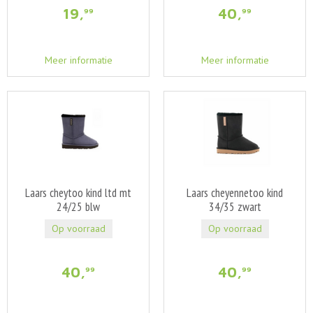
19
,
40
,
99
99
Meer informatie
Meer informatie
Laars cheytoo kind ltd mt
Laars cheyennetoo kind
24/25 blw
34/35 zwart
Op voorraad
Op voorraad
40
,
40
,
99
99