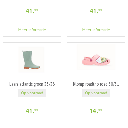
41
,
41
,
99
99
Meer informatie
Meer informatie
Laars atlantic groen 35/36
Klomp roadtrip roze 30/31
Op voorraad
Op voorraad
41
,
14
,
99
99