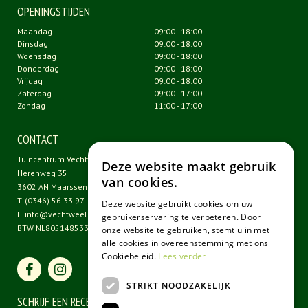
OPENINGSTIJDEN
Maandag
09:00 - 18:00
Dinsdag
09:00 - 18:00
Woensdag
09:00 - 18:00
Donderdag
09:00 - 18:00
Vrijdag
09:00 - 18:00
Zaterdag
09:00 - 17:00
Zondag
11:00 - 17:00
CONTACT
Tuincentrum Vechtweelde
Deze website maakt gebruik
Herenweg 35
van cookies.
3602 AN Maarssen
T.
(0346) 56 33 97
Deze website gebruikt cookies om uw
E.
info@vechtweelde.nl
gebruikerservaring te verbeteren. Door
BTW NL805148533B01
onze website te gebruiken, stemt u in met
alle cookies in overeenstemming met ons
Cookiebeleid.
Lees verder
STRIKT NOODZAKELIJK
SCHRIJF EEN RECENSIE