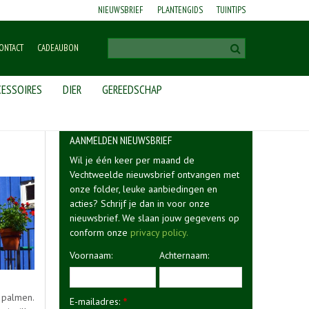
NIEUWSBRIEF
PLANTENGIDS
TUINTIPS
ONTACT
CADEAUBON
ESSOIRES
DIER
GEREEDSCHAP
AANMELDEN NIEUWSBRIEF
Wil je één keer per maand de
Vechtweelde nieuwsbrief ontvangen met
onze folder, leuke aanbiedingen en
acties? Schrijf je dan in voor onze
nieuwsbrief. We slaan jouw gegevens op
conform onze
privacy policy.
Voornaam:
Achternaam:
 palmen.
E-mailadres:
*