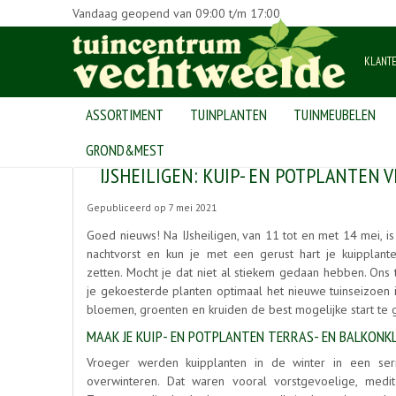
Vandaag geopend van
09:00
t/m
17:00
KLANT
ASSORTIMENT
TUINPLANTEN
TUINMEUBELEN
Home
>
Nieuws
>
IJsheiligen: kuip- en potplanten verzorgen
GROND&MEST
IJSHEILIGEN: KUIP- EN POTPLANTEN
Gepubliceerd op
7 mei 2021
Goed nieuws! Na IJsheiligen, van 11 tot en met 14 mei, 
nachtvorst en kun je met een gerust hart je kuipplant
zetten. Mocht je dat niet al stiekem gedaan hebben. Ons 
je gekoesterde planten optimaal het nieuwe tuinseizoen 
bloemen, groenten en kruiden de best mogelijke start te 
MAAK JE KUIP- EN POTPLANTEN TERRAS- EN BALKONK
Vroeger werden kuipplanten in de winter in een ser
overwinteren. Dat waren vooral vorstgevoelige, medit