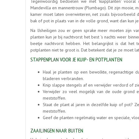
Tegenwoordig bedoelen we met 'kuipplanten' vooral medi
Mandevilla en mannentrouw (Plumbago). Dit zijn mooie, ma
kamer moet laten overwinteren, net zoals bijvoorbeeld de
bak of pot in plaats van in de volle grond, want dan kun je
Na IJsheiligen zou er geen sprake meer moeten zijn va
planten kun je bij nachtvorst het best ’s nachts weer bin
beetje nachtvorst hebben. Het belangrijkst is dat het 
potplanten niet te groot is. Dat betekent dat je ze moet lat
STAPPENPLAN VOOR JE KUIP- EN POTPLANTEN
Haal je planten op een bewolkte, regenachtige da
bladeren verbranden.
Knip slappe stengels af en verwijder verdord of zi
Verwijder zo veel mogelijk van de oude grond
meststoffen.
Staat de plant al jaren in dezelfde kuip of pot? 
meststoffen.
Geef de planten regelmatig water en speciale, vlo
ZAAILINGEN NAAR BUITEN