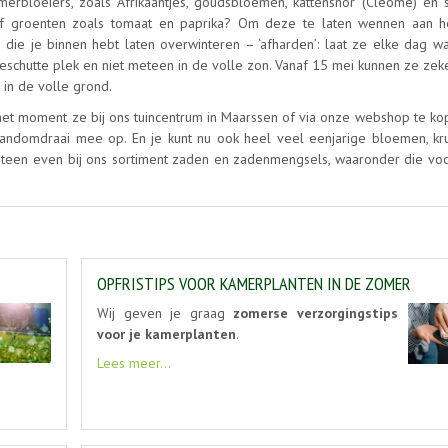
rbloeiers, zoals Afrikaantjes, goudsbloemen, kattensnor (Cleome) en s
jm of groenten zoals tomaat en paprika? Om deze te laten wennen aan he
 die je binnen hebt laten overwinteren – ‘afharden’: laat ze elke dag wa
 beschutte plek en niet meteen in de volle zon. Vanaf 15 mei kunnen ze zek
e in de volle grond.
het moment ze bij ons tuincentrum in Maarssen of via onze webshop te kop
 handomdraai mee op. En je kunt nu ook heel veel eenjarige bloemen, kr
meteen even bij ons sortiment zaden en zadenmengsels, waaronder die voor
OPFRISTIPS VOOR KAMERPLANTEN IN DE ZOMER
Wij geven je graag
zomerse verzorgingstips
voor je kamerplanten
.
Lees meer...