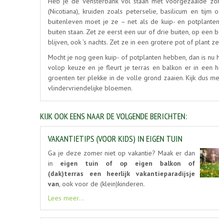
Heb je de vensterbank vol staan met voorgezaaide zome
(Nicotiana), kruiden zoals peterselie, basilicum en ti
buitenleven moet je ze – net als de kuip- en potplanten
buiten staan. Zet ze eerst een uur of drie buiten, op een
blijven, ook ’s nachts. Zet ze in een grotere pot of plant z
Mocht je nog geen kuip- of potplanten hebben, dan is nu 
volop keuze en je fleurt je terras en balkon er in een
groenten ter plekke in de volle grond zaaien. Kijk dus 
vlindervriendelijke bloemen.
KIJK OOK EENS NAAR DE VOLGENDE BERICHTEN:
VAKANTIETIPS (VOOR KIDS) IN EIGEN TUIN
Ga je deze zomer niet op vakantie? Maak er dan
in
eigen tuin of op eigen balkon of
(dak)terras een heerlijk vakantieparadijsje
van
, ook voor de (klein)kinderen.
Lees meer...