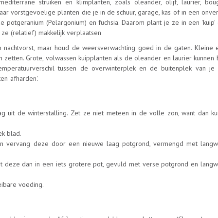
terrane struiken en klimplanten, zoals oleander, olijf, laurier, bouga
ar vorstgevoelige planten die je in de schuur, garage, kas of in een on
 potgeranium (Pelargonium) en fuchsia. Daarom plant je ze in een 'kuip'
 ze (relatief) makkelijk verplaatsen
n nachtvorst, maar houd de weersverwachting goed in de gaten. Kleine 
nen zetten. Grote, volwassen kuipplanten als de oleander en laurier kunnen
temperatuurverschil tussen de overwinterplek en de buitenplek van je 
en 'afharden'.
g uit de winterstalling. Zet ze niet meteen in de volle zon, want dan k
ek blad.
 en vervang deze door een nieuwe laag potgrond, vermengd met lang
Zet deze dan in een iets grotere pot, gevuld met verse potgrond en lang
eibare voeding.