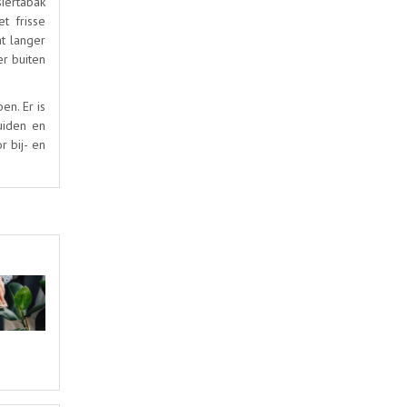
iertabak
t frisse
t langer
er buiten
en. Er is
uiden en
 bij- en