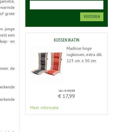
inville,
verwarmde
 of grote
en jonge
 best een
KUSSEN IKATIN
kuip- en
Madison hoge
rugkussen, extra dik.
123 cm. x 50 cm.
unnen de
werkende
Van
€
39
,
99
€
17
,
99
werkende
Meer informatie