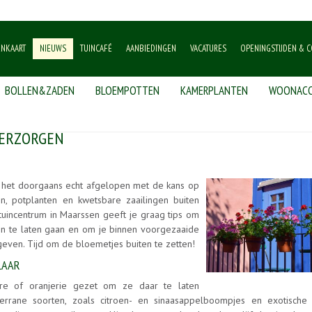
ENKAART
NIEUWS
TUINCAFÉ
AANBIEDINGEN
VACATURES
OPENINGSTIJDEN & C
BOLLEN&ZADEN
BLOEMPOTTEN
KAMERPLANTEN
WOONACC
 VERZORGEN
is het doorgaans echt afgelopen met de kans op
en, potplanten en kwetsbare zaailingen buiten
tuincentrum in Maarssen geeft je graag tips om
in te laten gaan en om je binnen voorgezaaide
geven. Tijd om de bloemetjes buiten te zetten!
LAAR
re of oranjerie gezet om ze daar te laten
errane soorten, zoals citroen- en sinaasappelboompjes en exotische