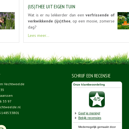
(IJS)THEE UIT EIGEN TUIN
Wat is er nu lekkerder dan een
verfrissende of
verkwikkende (ijs)thee
, op een mooie, zomerse
dag?
Lees meer...
T
SCHRIJF EEN RECENSIE
um Vechtweelde
 35
aarssen
6 33 97
chtweelde.nl
5148533B01