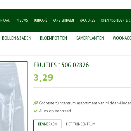
ENKAART
NIEUWS
TUINCAFÉ
AANBIEDINGEN
VACATURES
OPENINGSTIJDEN & C
BOLLEN&ZADEN
BLOEMPOTTEN
KAMERPLANTEN
WOONACC
acks
>
Fruitjes 150g 02826
FRUITJES 150G 02826
3
,
29
Grootste tuincentrum assortiment van Midden-Nede
Alles op voorraad
KENMERKEN
HET TUINCENTRUM