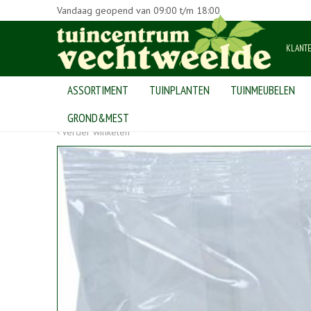
Vandaag geopend van
09:00
t/m
18:00
KLANT
ASSORTIMENT
TUINPLANTEN
TUINMEUBELEN
Home
>
Producten
>
dierenwinkel
>
knaagdieren
>
knaagdiersn
GROND&MEST
Verder winkelen