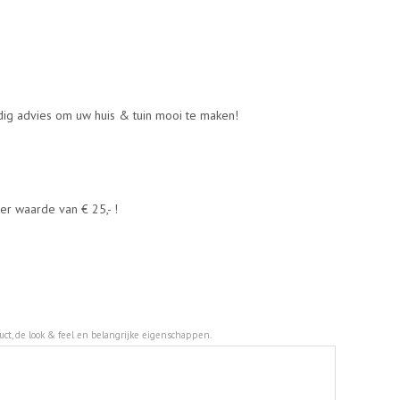
ndig advies om uw huis & tuin mooi te maken!
r waarde van € 25,- !
duct, de look & feel en belangrijke eigenschappen.