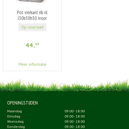
Pot vierkant rib nl
l30b30h30 ivoor
Op voorraad
44
,
99
Meer informatie
OPENINGSTIJDEN
Maandag
09:00 - 18:00
Dinsdag
09:00 - 18:00
Woensdag
09:00 - 18:00
Donderdag
09:00 - 18:00