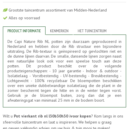
Grootste tuincentrum assortiment van Midden-Nederland
Alles op voorraad
PRODUCT INFORMATIE
KENMERKEN
HET TUINCENTRUM
De Capi Nature Rib NL potten zijn duurzaam geproduceerd in
Nederland en hebben door de Rib structuur een bijzondere
uitstraling. De Rib-textuur is geïnspireerd op gevlochten riet en
de dunne lĳnen daarvan. De smalle, dansende lijnen zorgen naast
een natuurlijke look ook voor een speelse touch aan deze
potten. Dit product beschikt over de volgende
producteigenschappen: - 10 jaar garantie - Indoor & outdoor -
Isolatielaag - Vorstbestendig - UV-bestendig - Breukbestendig -
Lichtgewicht - 100% recyclebaar De bloempotten beschikken
over een unieke dubbelwandige isolatielaag die de plant in de
zomer beschermt tegen de hitte en in de winter tegen vorst.
Gebruik je de bloempot buiten, zorg dan dat je een
afwateringsgat van minimaal 25 mm in de bodem boort.
Wilt u
Pot vierkant rib nl l30b30h30 ivoor kopen
? Kom langs in ons
sfeervolle tuincentrum en laat u inspireren. We helpen u graag
en geven vakkundig advies om uw huis & tuin mooi te maken!