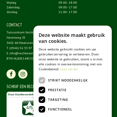
Vrijdag
09:00 - 18:00
Zaterdag
09:00 - 17:00
Zondag
11:00 - 17:00
CONTACT
Tuincentrum Vechtweelde
Deze website maakt gebruik
Herenweg 35
van cookies.
3602 AN Maarssen
T.
(0346) 56 33 97
Deze website gebruikt cookies om uw
E.
info@vechtweelde.nl
gebruikerservaring te verbeteren. Door
BTW NL805148533B01
onze website te gebruiken, stemt u in met
alle cookies in overeenstemming met ons
Cookiebeleid.
Lees verder
STRIKT NOODZAKELIJK
SCHRIJF EEN RECENSIE
PRESTATIE
TARGETING
FUNCTIONEEL