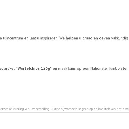
le tuincentrum en laat u inspireren. We helpen u graag en geven vakkundi
et artikel
"Wortelchips 125g"
en maak kans op een Nationale Tuinbon ter 
ervice of levering van uw bestelling. U kunt bijvoorbeeld in gaan op de kwaliteit van het pro