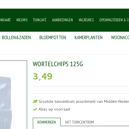
ENKAART
NIEUWS
TUINCAFÉ
AANBIEDINGEN
VACATURES
OPENINGSTIJDEN & C
BOLLEN&ZADEN
BLOEMPOTTEN
KAMERPLANTEN
WOONACC
acks
>
Wortelchips 125g
WORTELCHIPS 125G
3
,
49
Grootste tuincentrum assortiment van Midden-Nede
Alles op voorraad
KENMERKEN
HET TUINCENTRUM