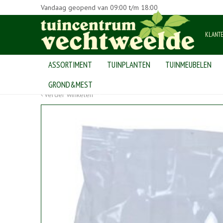
Vandaag geopend van
09:00
t/m
18:00
KLANT
ASSORTIMENT
TUINPLANTEN
TUINMEUBELEN
Home
>
Producten
>
dierenwinkel
>
knaagdieren
>
knaagdiersn
GROND&MEST
Verder winkelen