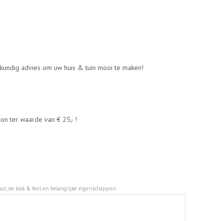
kkundig advies om uw huis & tuin mooi te maken!
n ter waarde van € 25,- !
duct, de look & feel en belangrijke eigenschappen.