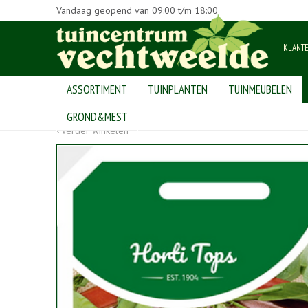
Vandaag geopend van
09:00
t/m
18:00
KLANT
ASSORTIMENT
TUINPLANTEN
TUINMEUBELEN
Home
>
Producten
>
bollen en zaden
>
groentezaden
>
Peul de
GROND&MEST
Verder winkelen