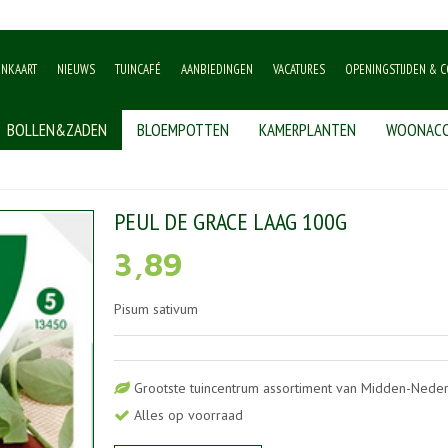
ENKAART
NIEUWS
TUINCAFÉ
AANBIEDINGEN
VACATURES
OPENINGSTIJDEN & C
BOLLEN&ZADEN
BLOEMPOTTEN
KAMERPLANTEN
WOONACC
 grace laag 100g
PEUL DE GRACE LAAG 100G
3
,
89
Pisum sativum
Grootste tuincentrum assortiment van Midden-Nede
Alles op voorraad