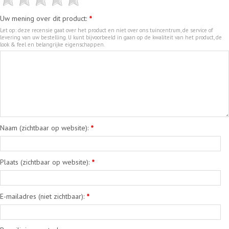
Uw mening over dit product:
*
Let op: deze recensie gaat over het product en niet over ons tuincentrum, de service of
levering van uw bestelling. U kunt bijvoorbeeld in gaan op de kwaliteit van het product, de
look & feel en belangrijke eigenschappen.
Naam (zichtbaar op website):
*
Plaats (zichtbaar op website):
*
E-mailadres (niet zichtbaar):
*