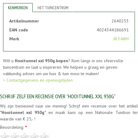
KENMERKEN
HET TUINCENTRUM
Artikelnummer
2640253
EAN code
4024344186691
Merk
JR FARM
Wilt u
Hooitunnel xxl 950g kopen
? Kom langs in ons sfeervolle
tuincentrum en laat u inspireren. We helpen u graag en geven
vakkundig advies om uw huis & tuin mooi te maken!
> Contactgegevens en openingstijden
SCHRIJF ZELF EEN RECENSIE OVER "HOOITUNNEL XXL 950G"
Wij zijn benieuwd naar uw mening! Schrijf een recensie over het artikel
"Hooitunnel xxl 950g"
en maak kans op een Nationale Tuinbon te
waarde van € 25,- !
Beoordeling:
*