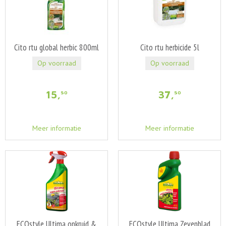
Cito rtu global herbic 800ml
Cito rtu herbicide 5l
Op voorraad
Op voorraad
15
,
37
,
50
50
Meer informatie
Meer informatie
ECOstyle Ultima onkruid &
ECOstyle Ultima Zevenblad