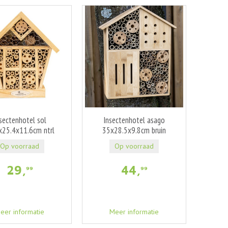
sectenhotel sol
Insectenhotel asago
x25.4x11.6cm ntrl
35x28.5x9.8cm bruin
Op voorraad
Op voorraad
29
,
44
,
99
99
eer informatie
Meer informatie