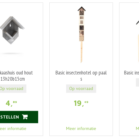
kaashuis oud hout
Basic insectenhotel op paal
Basic in
d13h20b15cm
s
Op voorraad
Op voorraad
4
,
19
,
89
49
ESTELLEN
eer informatie
Meer informatie
M