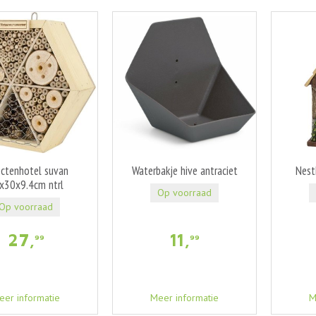
ectenhotel suvan
Waterbakje hive antraciet
Nest
x30x9.4cm ntrl
Op voorraad
Op voorraad
27
,
11
,
99
99
eer informatie
Meer informatie
M