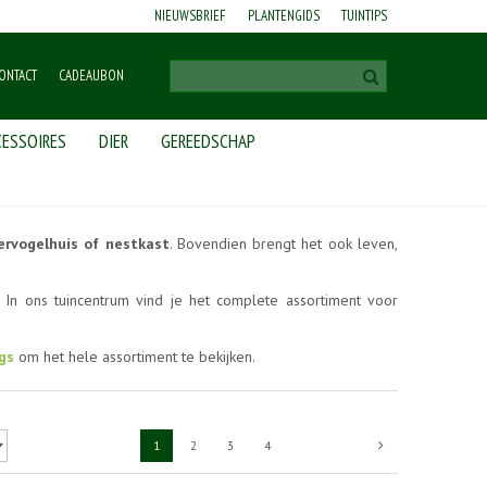
NIEUWSBRIEF
PLANTENGIDS
TUINTIPS
ONTACT
CADEAUBON
ESSOIRES
DIER
GEREEDSCHAP
ervogelhuis of nestkast
. Bovendien brengt het ook leven,
In ons tuincentrum vind je het complete assortiment voor
gs
om het hele assortiment te bekijken.
1
2
3
4