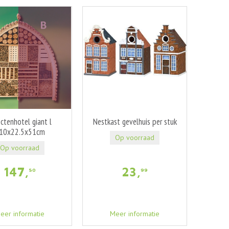
ectenhotel giant l
Nestkast gevelhuis per stuk
10x22.5x51cm
Op voorraad
Op voorraad
147
,
23
,
50
99
eer informatie
Meer informatie