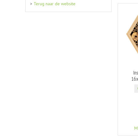
>
Terug naar de website
In
16x
M