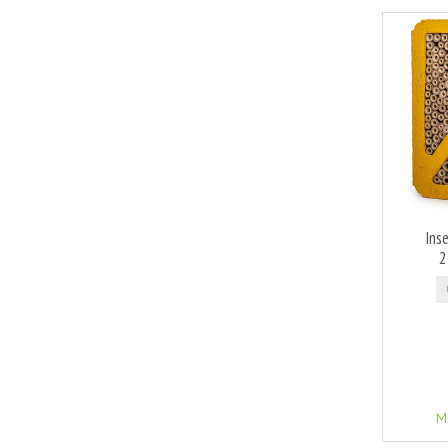
Ins
2
M