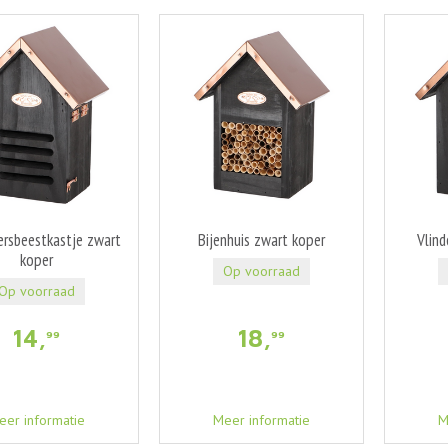
ersbeestkastje zwart
Bijenhuis zwart koper
Vlind
koper
Op voorraad
Op voorraad
14
,
18
,
99
99
eer informatie
Meer informatie
M