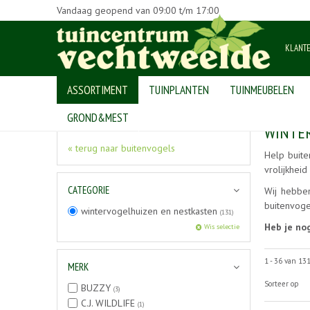
Vandaag geopend van
09:00
t/m
17:00
KLANT
ASSORTIMENT
TUINPLANTEN
TUINMEUBELEN
Home
>
Producten
>
buitenvogels
>
wintervogelhuizen en nestkas
GROND&MEST
WINTE
« terug naar buitenvogels
Help buit
vrolijkhei
CATEGORIE
Wij hebben
buitenvoge
wintervogelhuizen en nestkasten
(131)
Heb je no
Wis selectie
1 - 36 van 13
MERK
Sorteer op
BUZZY
(3)
C.J. WILDLIFE
(1)