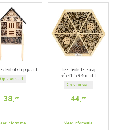
sectenhotel op paal l
Insectenhotel suraj
36x41.5x9.4cm ntrl
Op voorraad
Op voorraad
38
,
44
,
99
99
eer informatie
Meer informatie