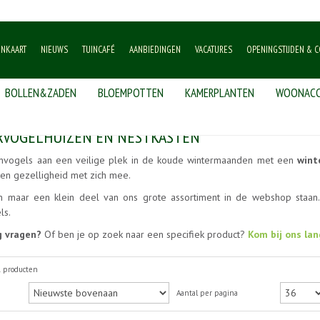
ENKAART
NIEUWS
TUINCAFÉ
AANBIEDINGEN
VACATURES
OPENINGSTIJDEN & C
BOLLEN&ZADEN
BLOEMPOTTEN
KAMERPLANTEN
WOONACC
ten
RVOGELHUIZEN EN NESTKASTEN
envogels aan een veilige plek in de koude wintermaanden met een
wint
d en gezelligheid met zich mee.
 maar een klein deel van ons grote assortiment in de webshop staan. 
ls.
g vragen?
Of ben je op zoek naar een specifiek product?
Kom bij ons lan
1 producten
Aantal per pagina