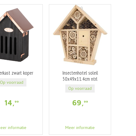
erkast zwart koper
Insectenhotel soleil
50x49x11.4cm ntrl
Op voorraad
Op voorraad
14
,
69
,
99
99
eer informatie
Meer informatie