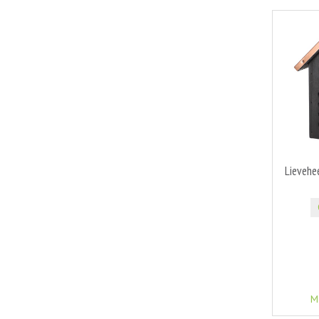
Lievehe
M