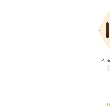
Vlind
M