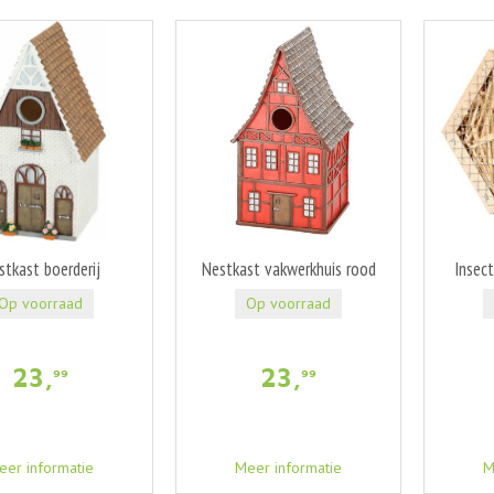
stkast boerderij
Nestkast vakwerkhuis rood
Insec
Op voorraad
Op voorraad
23
,
23
,
99
99
eer informatie
Meer informatie
M