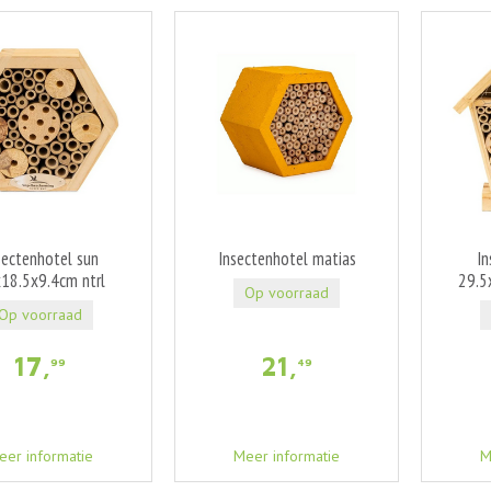
sectenhotel sun
Insectenhotel matias
In
18.5x9.4cm ntrl
29.5
Op voorraad
Op voorraad
17
,
21
,
99
49
eer informatie
Meer informatie
M