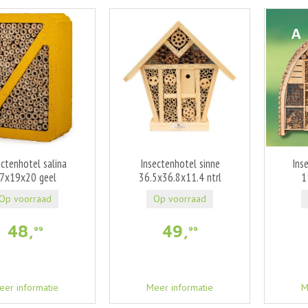
ectenhotel salina
Insectenhotel sinne
Ins
7x19x20 geel
36.5x36.8x11.4 ntrl
1
Op voorraad
Op voorraad
48
,
49
,
99
99
eer informatie
Meer informatie
M