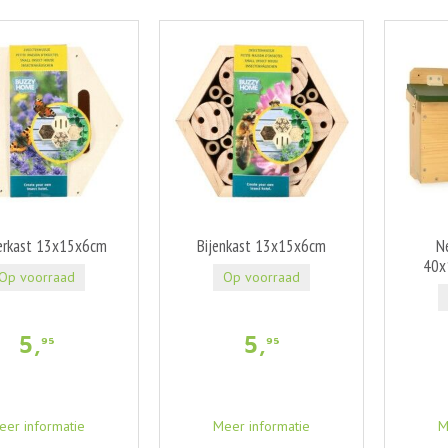
erkast 13x15x6cm
Bijenkast 13x15x6cm
N
40x
Op voorraad
Op voorraad
5
,
5
,
95
95
eer informatie
Meer informatie
M