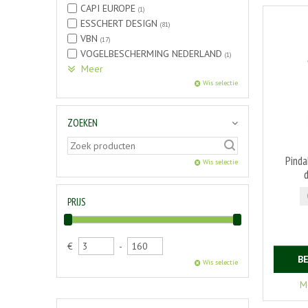
CAPI EUROPE
(1)
ESSCHERT DESIGN
(81)
VBN
(17)
VOGELBESCHERMING NEDERLAND
(1)
Meer
Wis selectie
ZOEKEN
Pinda
Wis selectie
PRIJS
€
-
B
Wis selectie
M