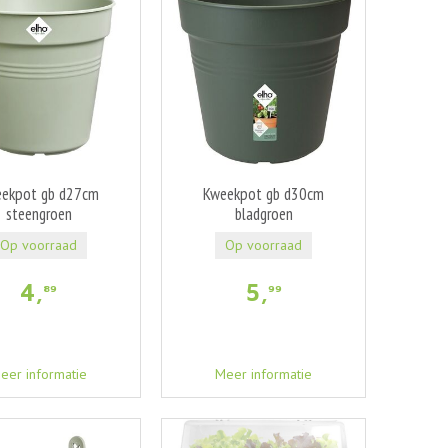
ekpot gb d27cm
Kweekpot gb d30cm
steengroen
bladgroen
Op voorraad
Op voorraad
4
,
5
,
89
99
eer informatie
Meer informatie