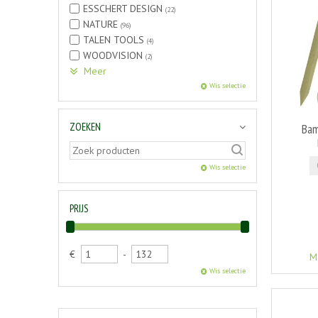
ESSCHERT DESIGN
(22)
NATURE
(96)
TALEN TOOLS
(4)
WOODVISION
(2)
Meer
Wis selectie
ZOEKEN
Bam
Wis selectie
PRIJS
€
-
M
Wis selectie