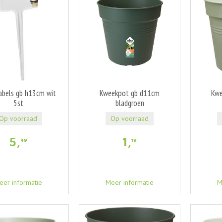
abels gb h13cm wit
Kweekpot gb d11cm
Kwe
5st
bladgroen
Op voorraad
Op voorraad
5
,
1
,
49
19
eer informatie
Meer informatie
M