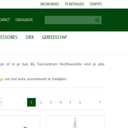
NIEUWSBRIEF
PLANTENGIDS
TUINTIPS
ONTACT
CADEAUBON
ESSOIRES
DIER
GEREEDSCHAP
on of in je tuin. Bij Tuincentrum Vechtweelde vind je alle
gs
om het hele assortiment te bekijken.
1
2
3
4
5
6