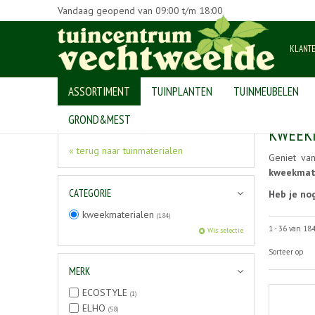
Vandaag geopend van
09:00
t/m
18:00
KLANT
ASSORTIMENT
TUINPLANTEN
TUINMEUBELEN
Home
>
Producten
>
tuinmaterialen
>
kweekmaterialen
GROND&MEST
KWEEK
« terug naar tuinmaterialen
Geniet van
kweekmat
CATEGORIE
Heb je no
kweekmaterialen
(184)
1 - 36 van 18
Wis selectie
Sorteer op
MERK
ECOSTYLE
(1)
ELHO
(58)