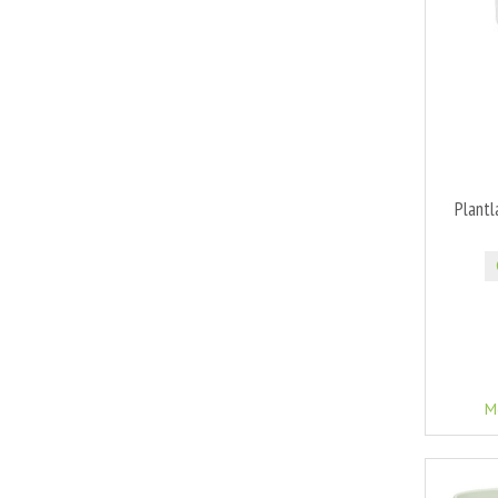
Plantl
M