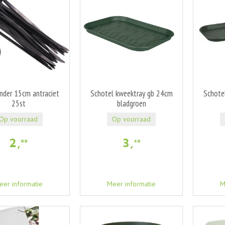
nder 15cm antraciet
Schotel kweektray gb 24cm
Schote
25st
bladgroen
Op voorraad
Op voorraad
2
,
3
,
99
49
eer informatie
Meer informatie
M