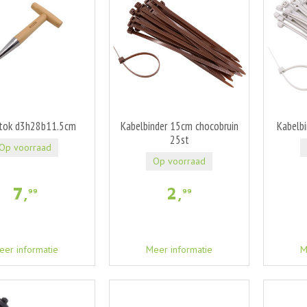
tok d3h28b11.5cm
Kabelbinder 15cm chocobruin
Kabelbi
25st
Op voorraad
Op voorraad
7
,
2
,
99
99
eer informatie
Meer informatie
M