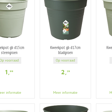
ekpot gb d15cm
Kweekpot gb d17cm
Kwe
steengroen
bladgroen
Op voorraad
Op voorraad
1
,
2
,
99
29
eer informatie
Meer informatie
M