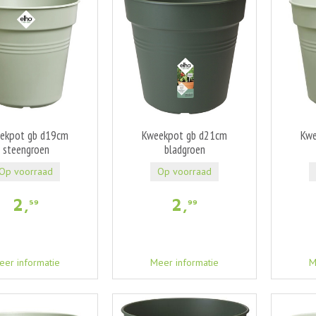
ekpot gb d19cm
Kweekpot gb d21cm
Kwe
steengroen
bladgroen
Op voorraad
Op voorraad
2
,
2
,
59
99
eer informatie
Meer informatie
M