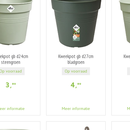
ekpot gb d24cm
Kweekpot gb d27cm
Kwe
steengroen
bladgroen
Op voorraad
Op voorraad
3
,
4
,
89
89
eer informatie
Meer informatie
M