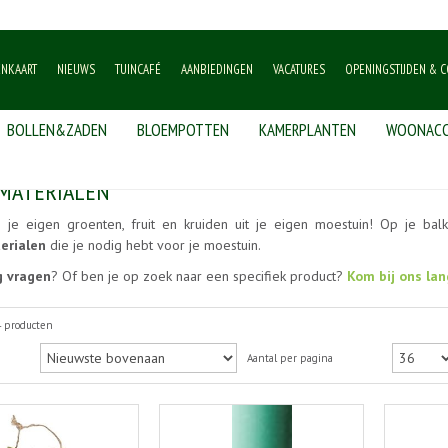
ENKAART
NIEUWS
TUINCAFÉ
AANBIEDINGEN
VACATURES
OPENINGSTIJDEN & C
BOLLEN&ZADEN
BLOEMPOTTEN
KAMERPLANTEN
WOONACC
MATERIALEN
 je eigen groenten, fruit en kruiden uit je eigen moestuin! Op je balk
erialen
die je nodig hebt voor je moestuin.
g vragen
? Of ben je op zoek naar een specifiek product?
Kom bij ons lan
4 producten
Aantal per pagina