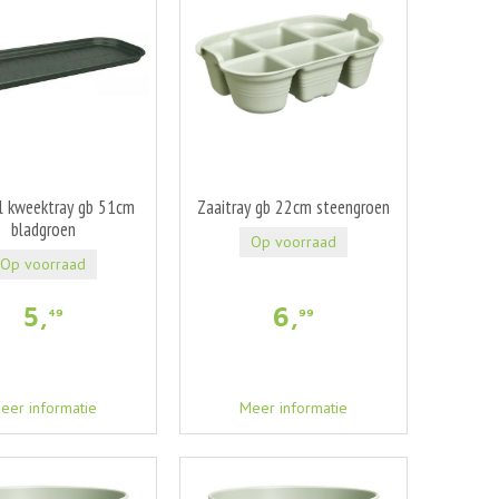
l kweektray gb 51cm
Zaaitray gb 22cm steengroen
bladgroen
Op voorraad
Op voorraad
5
,
6
,
49
99
eer informatie
Meer informatie