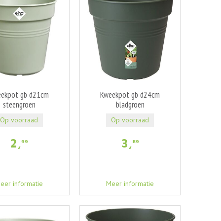
ekpot gb d21cm
Kweekpot gb d24cm
steengroen
bladgroen
Op voorraad
Op voorraad
2
,
3
,
99
89
eer informatie
Meer informatie