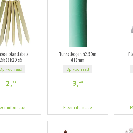
boe plantlabels
Tunnelbogen h2.50m
Pl
l6b18h20 s6
d11mm
Op voorraad
Op voorraad
2
,
3
,
39
49
eer informatie
Meer informatie
M