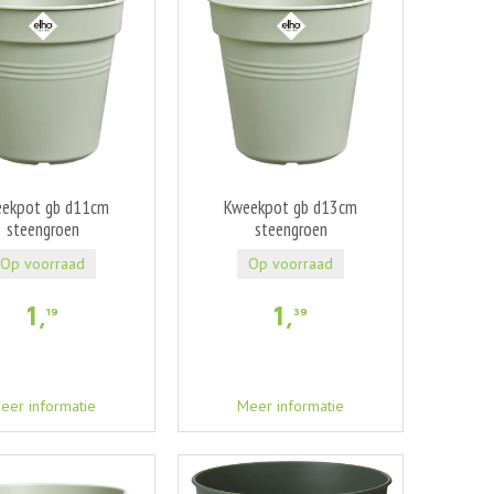
ekpot gb d11cm
Kweekpot gb d13cm
steengroen
steengroen
Op voorraad
Op voorraad
1
,
1
,
19
39
eer informatie
Meer informatie