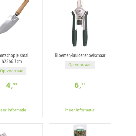
antschopje smal
Bloemen/kruidensnoeischaar
h28b6.3cm
Op voorraad
Op voorraad
4
,
6
,
99
99
eer informatie
Meer informatie