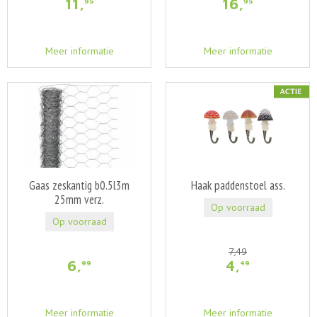
11
,
16
,
95
95
Meer informatie
Meer informatie
Gaas zeskantig b0.5l3m
Haak paddenstoel ass.
25mm verz.
Op voorraad
Op voorraad
7
,
49
6
,
4
,
99
49
Meer informatie
Meer informatie