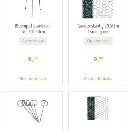
Bloempot standaard
Gaas zeskantig b0.5l3m
l30b31h50cm
13mm groen
Op voorraad
Op voorraad
9
,
9
,
99
99
Meer informatie
Meer informatie