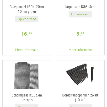
Gaaspaneel b60h120cm
Kopertape l8b3h8cm
50mm groen
Op voorraad
Op voorraad
16
,
5
,
95
39
Meer informatie
Meer informatie
Schermgaas h1.0b3m
Borderrandepennen zwart
lichtgrijs
(10 st.)