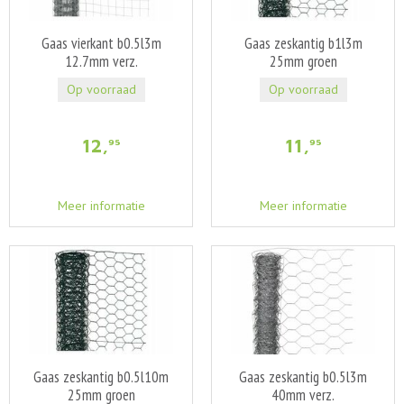
Gaas vierkant b0.5l3m
Gaas zeskantig b1l3m
12.7mm verz.
25mm groen
Op voorraad
Op voorraad
12
,
11
,
95
95
Meer informatie
Meer informatie
Gaas zeskantig b0.5l10m
Gaas zeskantig b0.5l3m
25mm groen
40mm verz.