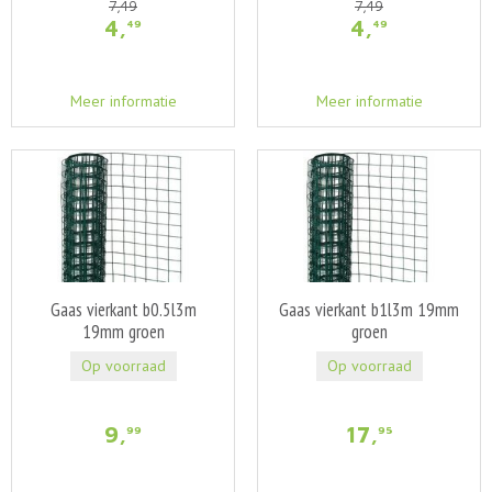
7
,
49
7
,
49
4
,
4
,
49
49
Meer informatie
Meer informatie
Gaas vierkant b0.5l3m
Gaas vierkant b1l3m 19mm
19mm groen
groen
Op voorraad
Op voorraad
9
,
17
,
99
95