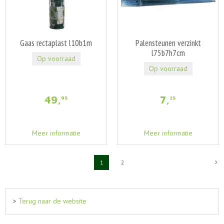
Gaas rectaplast l10b1m
Palensteunen verzinkt
l75b7h7cm
Op voorraad
Op voorraad
49
,
7
,
95
25
Meer informatie
Meer informatie
1
2
>
Terug naar de website