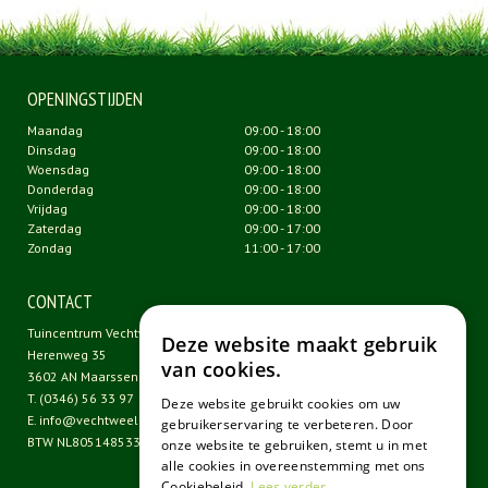
OPENINGSTIJDEN
Maandag
09:00 - 18:00
Dinsdag
09:00 - 18:00
Woensdag
09:00 - 18:00
Donderdag
09:00 - 18:00
Vrijdag
09:00 - 18:00
Zaterdag
09:00 - 17:00
Zondag
11:00 - 17:00
CONTACT
Tuincentrum Vechtweelde
Deze website maakt gebruik
Herenweg 35
van cookies.
3602 AN Maarssen
T.
(0346) 56 33 97
Deze website gebruikt cookies om uw
E.
info@vechtweelde.nl
gebruikerservaring te verbeteren. Door
BTW NL805148533B01
onze website te gebruiken, stemt u in met
alle cookies in overeenstemming met ons
Cookiebeleid.
Lees verder