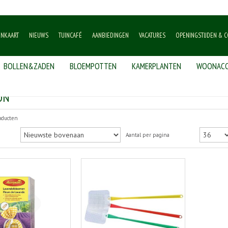
ENKAART
NIEUWS
TUINCAFÉ
AANBIEDINGEN
VACATURES
OPENINGSTIJDEN & C
BOLLEN&ZADEN
BLOEMPOTTEN
KAMERPLANTEN
WOONACC
ON
roducten
Aantal per pagina