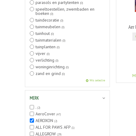
parasols en partytenten
(0)
speeltoestellen, zwembaden en
boeken
(0)
tuindecoratie
(0)
Aer
tuinmeubelen
(0)
tuinhout
(0)
tuinmaterialen
(0)
tuinplanten
(0)
vijver
(0)
verlichting
(0)
woninginrichting
(0)
zand en grind
(0)
M
Wis selectie
MERK
.
(2)
AeroCover
(47)
AEROXON
(2)
ALL FOR PAWS AFP
(1)
ALLEGROW
(29)