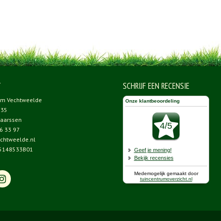
T
SCHRIJF EEN RECENSIE
um Vechtweelde
 35
aarssen
6 33 97
chtweelde.nl
5148533B01