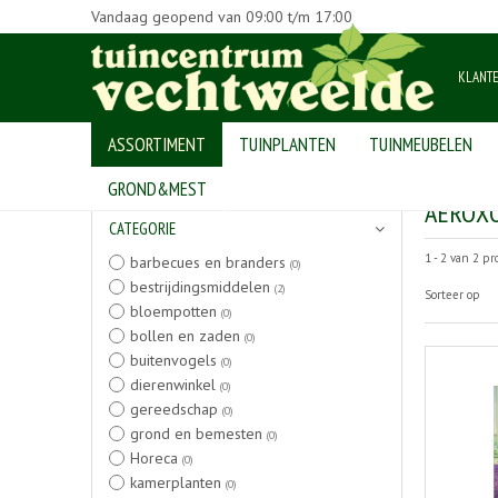
Vandaag geopend van
09:00
t/m
17:00
KLANT
ASSORTIMENT
TUINPLANTEN
TUINMEUBELEN
Home
>
Producten
GROND&MEST
AEROX
CATEGORIE
1 - 2 van 2 p
barbecues en branders
(0)
bestrijdingsmiddelen
(2)
Sorteer op
bloempotten
(0)
bollen en zaden
(0)
buitenvogels
(0)
dierenwinkel
(0)
gereedschap
(0)
grond en bemesten
(0)
Horeca
(0)
kamerplanten
(0)