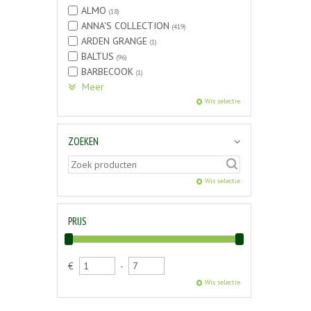
ALMO
(18)
ANNA'S COLLECTION
(419)
ARDEN GRANGE
(1)
BALTUS
(96)
BARBECOOK
(1)
Meer
Wis selectie
ZOEKEN
Wis selectie
PRIJS
€
-
Wis selectie