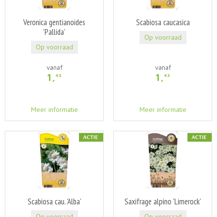
Veronica gentianoides
Scabiosa caucasica
'Pallida'
Op voorraad
Op voorraad
vanaf
vanaf
1
,
1
,
43
43
Meer informatie
Meer informatie
Scabiosa cau. 'Alba'
Saxifrage alpino 'Limerock'
Op voorraad
Op voorraad