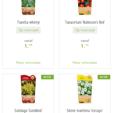
Tiarella wherryi
Tanacetum 'Robinson's Red'
Op voorraad
Op voorraad
vanaf
vanaf
1
,
1
,
59
43
Meer informatie
Meer informatie
Solidago 'Goldkind'
Silene maritima 'Icecups'