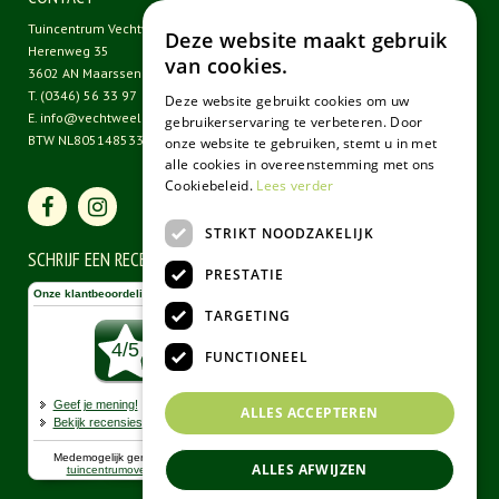
Tuincentrum Vechtweelde
Deze website maakt gebruik
Herenweg 35
van cookies.
3602 AN Maarssen
T.
(0346) 56 33 97
Deze website gebruikt cookies om uw
E.
info@vechtweelde.nl
gebruikerservaring te verbeteren. Door
BTW NL805148533B01
onze website te gebruiken, stemt u in met
alle cookies in overeenstemming met ons
Cookiebeleid.
Lees verder
STRIKT NOODZAKELIJK
SCHRIJF EEN RECENSIE
PRESTATIE
TARGETING
FUNCTIONEEL
ALLES ACCEPTEREN
ALLES AFWIJZEN