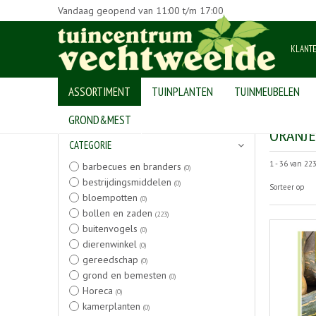
Vandaag geopend van
11:00
t/m
17:00
KLANT
ASSORTIMENT
TUINPLANTEN
TUINMEUBELEN
Home
>
Producten
GROND&MEST
ORANJ
CATEGORIE
1 - 36 van 22
barbecues en branders
(0)
bestrijdingsmiddelen
(0)
Sorteer op
bloempotten
(0)
bollen en zaden
(223)
buitenvogels
(0)
dierenwinkel
(0)
gereedschap
(0)
grond en bemesten
(0)
Horeca
(0)
kamerplanten
(0)