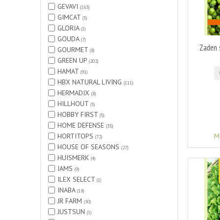
GEVAVI
(163)
GIMCAT
(5)
GLORIA
(1)
GOUDA
(7)
Zaden 
GOURMET
(8)
GREEN UP
(202)
HAMAT
(91)
HBX NATURAL LIVING
(111)
HERMADIX
(8)
HILLHOUT
(5)
HOBBY FIRST
(5)
HOME DEFENSE
(35)
HORTITOPS
M
(72)
HOUSE OF SEASONS
(27)
HUISMERK
(4)
IAMS
(9)
ILEX SELECT
(1)
INABA
(18)
JR FARM
(30)
JUSTSUN
(1)