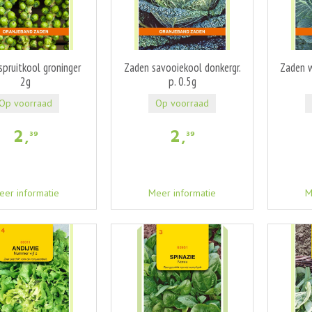
spruitkool groninger
Zaden savooiekool donkergr.
Zaden w
2g
p. 0.5g
Op voorraad
Op voorraad
2
,
2
,
39
39
eer informatie
Meer informatie
M