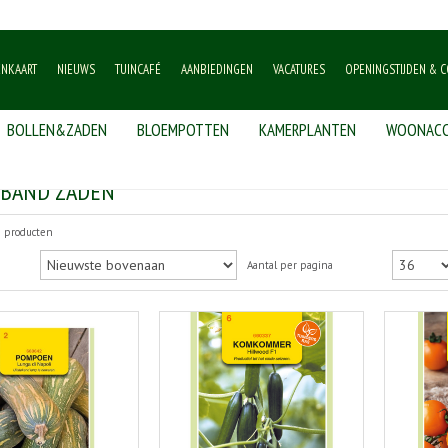
ENKAART
NIEUWS
TUINCAFÉ
AANBIEDINGEN
VACATURES
OPENINGSTIJDEN & C
BOLLEN&ZADEN
BLOEMPOTTEN
KAMERPLANTEN
WOONACC
EBAND ZADEN
3 producten
Aantal per pagina