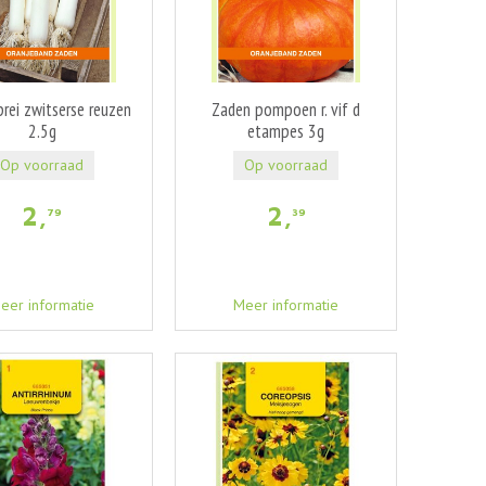
rei zwitserse reuzen
Zaden pompoen r. vif d
2.5g
etampes 3g
Op voorraad
Op voorraad
2
,
2
,
79
39
eer informatie
Meer informatie