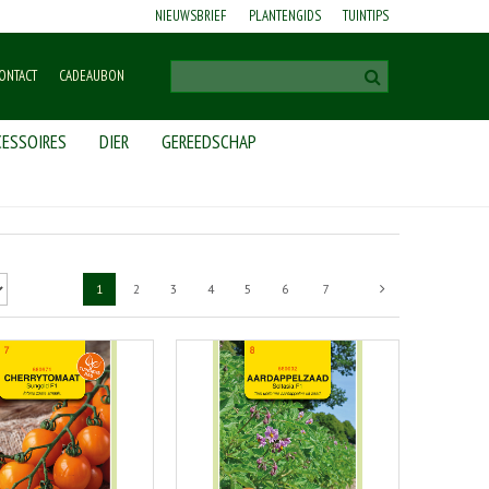
NIEUWSBRIEF
PLANTENGIDS
TUINTIPS
ONTACT
CADEAUBON
ESSOIRES
DIER
GEREEDSCHAP
1
2
3
4
5
6
7