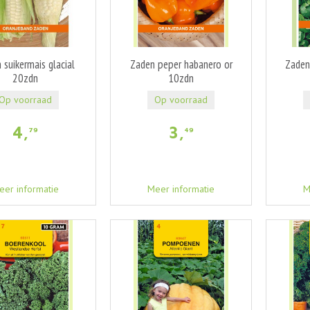
 suikermais glacial
Zaden peper habanero or
Zaden
20zdn
10zdn
Op voorraad
Op voorraad
4
,
3
,
79
49
eer informatie
Meer informatie
M