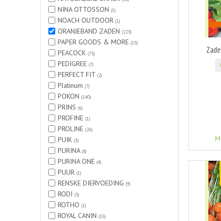
NINA OTTOSSON
(1)
NOACH OUTDOOR
(1)
ORANJEBAND ZADEN
(223)
PAPER GOODS & MORE
(15)
Zaden
PEACOCK
(75)
PEDIGREE
(7)
PERFECT FIT
(2)
Platinum
(7)
POKON
(140)
PRINS
(6)
PROFINE
(1)
PROLINE
(26)
M
PUIK
(3)
PURINA
(8)
PURINA ONE
(4)
PUUR
(1)
RENSKE DIERVOEDING
(9)
RODI
(3)
ROTHO
(1)
ROYAL CANIN
(55)