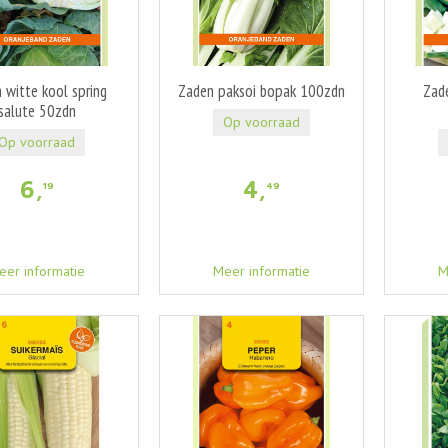
 witte kool spring
Zaden paksoi bopak 100zdn
Zade
salute 50zdn
Op voorraad
Op voorraad
6
,
4
,
19
49
eer informatie
Meer informatie
M