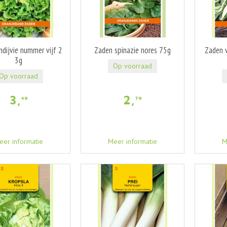
dijvie nummer vijf 2
Zaden spinazie nores 75g
Zaden v
3g
Op voorraad
Op voorraad
3
,
2
,
49
79
eer informatie
Meer informatie
M