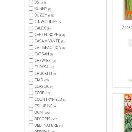
BSI
(64)
BUNNY
(1)
BUZZY
(821)
C.J. WILDLIFE
(5)
Zaden
CALEX
(16)
CAPI EUROPE
(131)
CASA VIVANTE
(11)
CATISFACTION
(6)
CATSAN
(1)
CHEWIES
(28)
CHRYSAL
(2)
CHUCKIT!
(7)
CIAO
M
(26)
CLASSIC
(4)
COBB
(12)
COUNTRYFIELD
(7)
CSI URINE
(4)
DCM
(210)
DECORIS
(357)
DELI NATURE
(44)
DEROMA