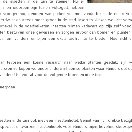
om de insecten in de tuin te steunen. Nu er
is en iedereen zijn tuinen voltegelt, hebben
en vroeger nog genoten van parken vol met vlinderlokeknde en bij-vrie
dwijnt er steeds meer groen in de stad. Insecten klinken wellicht verv
 schakel in de voedselketen. Insecten ruimen kadavers op, zijn zelf voe
ecten bestuiven onze gewassen en zorgen ervoor dan bomen en planten 
 tuin om vlinders en bijen een extra leefruimte te bieden. Hoe richt u
van tevoren een kleine research naar welke planten geschikt zijn 
 Maarssen verkopen we onder andere inheemse planten waar vlinders dol op
 vlinders! Ga vooral voor de volgende bloemen in de tuin:
zenegroen
insecten in de tuin ook met een insectenhotel. Geniet van hun drukke bezi
 speciaal ontworpen insectenhotels voor vlinders, bijen, lieveheersbeestj