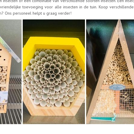
en insecten of een combinatie van verschillende soorten insecten. Een inse
vriendelijke toevoeging voor alle insecten in de tuin. Koop verschillend
en? Ons personeel helpt u graag verder!