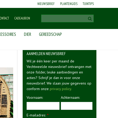
NIEUWSBRIEF
PLANTENGIDS
TUINTIPS
ONTACT
CADEAUBON
ESSOIRES
DIER
GEREEDSCHAP
AANMELDEN NIEUWSBRIEF
Wil je één keer per maand de
Vechtweelde nieuwsbrief ontvangen met
onze folder, leuke aanbiedingen en
acties? Schrijf je dan in voor onze
nieuwsbrief. We slaan jouw gegevens op
conform onze
privacy policy.
Voornaam:
Achternaam:
E-mailadres:
*