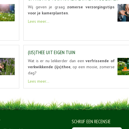
Wij geven je graag
zomerse verzorgingstips
voor je kamerplanten
.
Lees meer...
(IJS)THEE UIT EIGEN TUIN
Wat is er nu lekkerder dan een
verfrissende of
verkwikkende (ijs)thee
, op een mooie, zomerse
dag?
Lees meer...
T
SCHRIJF EEN RECENSIE