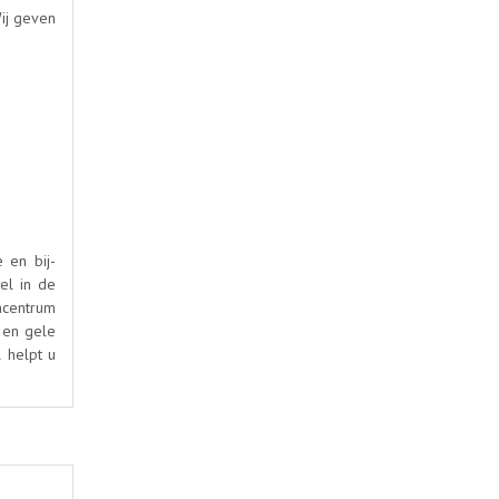
Wij geven
 en bij-
el in de
ncentrum
 en gele
l helpt u