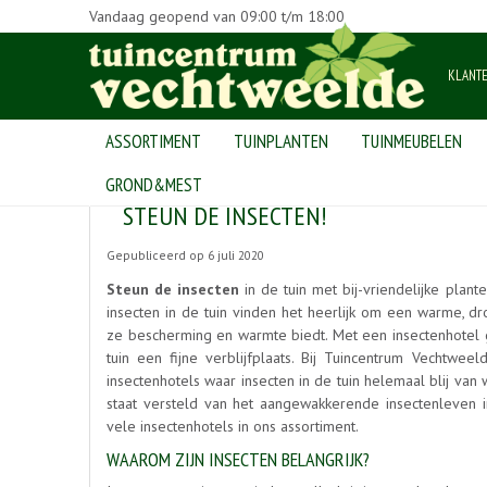
Vandaag geopend van
09:00
t/m
18:00
KLANT
ASSORTIMENT
TUINPLANTEN
TUINMEUBELEN
Home
>
Nieuws
>
Steun de insecten!
GROND&MEST
STEUN DE INSECTEN!
Gepubliceerd op
6 juli 2020
Steun de insecten
in de tuin met bij-vriendelijke plan
insecten in de tuin vinden het heerlijk om een warme, d
ze bescherming en warmte biedt. Met een insectenhotel ge
tuin een fijne verblijfplaats. Bij Tuincentrum Vechtwee
insectenhotels waar insecten in de tuin helemaal blij van 
staat versteld van het aangewakkerende insectenleven i
vele insectenhotels in ons assortiment.
WAAROM ZIJN INSECTEN BELANGRIJK?