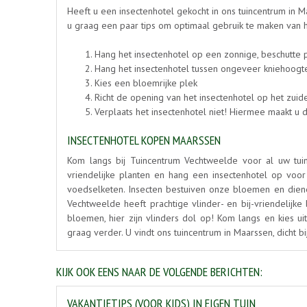
Heeft u een insectenhotel gekocht in ons tuincentrum in Ma
u graag een paar tips om optimaal gebruik te maken van h
Hang het insectenhotel op een zonnige, beschutte 
Hang het insectenhotel tussen ongeveer kniehoogt
Kies een bloemrijke plek
Richt de opening van het insectenhotel op het zuid
Verplaats het insectenhotel niet! Hiermee maakt u d
INSECTENHOTEL KOPEN MAARSSEN
Kom langs bij Tuincentrum Vechtweelde voor al uw tuina
vriendelijke planten en hang een insectenhotel op voor 
voedselketen. Insecten bestuiven onze bloemen en diene
Vechtweelde heeft prachtige vlinder- en bij-vriendelij
bloemen, hier zijn vlinders dol op! Kom langs en kies ui
graag verder. U vindt ons tuincentrum in Maarssen, dicht 
KIJK OOK EENS NAAR DE VOLGENDE BERICHTEN:
VAKANTIETIPS (VOOR KIDS) IN EIGEN TUIN