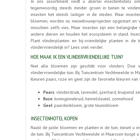
In ons assortiment vindt u allerlei insectenhotels 
tegenwoordig steeds minder groen in tuinen te vinden 
insecten het steeds lastiger in de steden. Waar insect
bloemen, worden nu nieuwbouwprojecten opgestart en ver
misschien zelfs vies. Maar insecten zijn een belangrijke
andere dieren en houden het ecosysteem in stand. Ins
Plant vlinderplanten en bij-vriendelijke planten in de
vlindervriendelijk in? Lees snel verder.
HOE MAAK IK EEN VLINDERVRIENDELIJKE TUIN?
Niet alle bloemen zijn geschikt voor vlinders. Doe 
vlindervriendelijke tuin. Bij Tuincentrum Vechtweelde in
kleuren paars, roze en geel zijn de favoriete kleuren van
Paars
: vlinderstruik, lavendel, ijzerhard, kruipend 
Roze
: koninginnekruid, hemelsleutel, zonnehoed
Geel
: paardenbloem, grote teunisbloem
INSECTENHOTEL KOPEN
Naast de juiste bloemen en planten in de tuin, steunt u 
de tuin. Bij Tuincentrum Vechtweelde in Maarssen koopt u