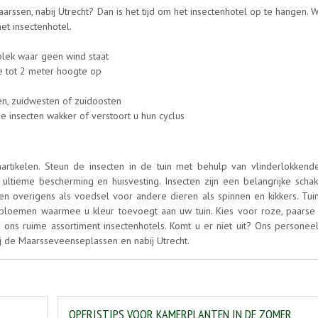
arssen, nabij Utrecht? Dan is het tijd om het insectenhotel op te hangen. 
et insectenhotel.
plek waar geen wind staat
e tot 2 meter hoogte op
en, zuidwesten of zuidoosten
e insecten wakker of verstoort u hun cyclus
rtikelen. Steun de insecten in de tuin met behulp van vlinderlokkende
ultieme bescherming en huisvesting. Insecten zijn een belangrijke schak
n overigens als voedsel voor andere dieren als spinnen en kikkers. Tui
ke bloemen waarmee u kleur toevoegt aan uw tuin. Kies voor roze, paarse
t ons ruime assortiment insectenhotels. Komt u er niet uit? Ons personee
bij de Maarsseveenseplassen en nabij Utrecht.
OPFRISTIPS VOOR KAMERPLANTEN IN DE ZOMER