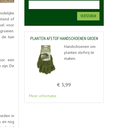
ndelijke
elend of
dsel voor
groeien.
 de tuin
PLANTEN AFSTOF HANDSCHOENEN GROEN
Handschoenen om
planten stofvrij te
maken.
voor een
 zijn. De
€
3
,
99
Meer informatie
gheden in
es en nog