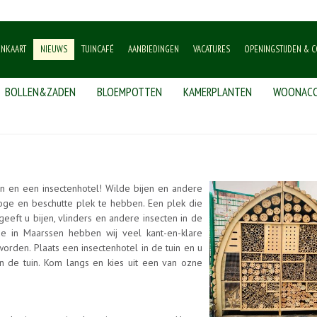
ENKAART
NIEUWS
TUINCAFÉ
AANBIEDINGEN
VACATURES
OPENINGSTIJDEN & C
BOLLEN&ZADEN
BLOEMPOTTEN
KAMERPLANTEN
WOONACC
ten en een insectenhotel! Wilde bijen en andere
roge en beschutte plek te hebben. Een plek die
eft u bijen, vlinders en andere insecten in de
lde in Maarssen hebben wij veel kant-en-klare
worden. Plaats een insectenhotel in de tuin en u
n de tuin. Kom langs en kies uit een van ozne