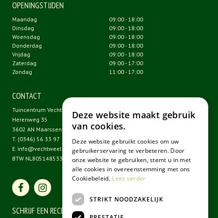
OPENINGSTIJDEN
Maandag
09:00 - 18:00
Dinsdag
09:00 - 18:00
Woensdag
09:00 - 18:00
Donderdag
09:00 - 18:00
Vrijdag
09:00 - 18:00
Zaterdag
09:00 - 17:00
Zondag
11:00 - 17:00
CONTACT
Tuincentrum Vechtweelde
Deze website maakt gebruik
Herenweg 35
van cookies.
3602 AN Maarssen
T.
(0346) 56 33 97
Deze website gebruikt cookies om uw
E.
info@vechtweelde.nl
gebruikerservaring te verbeteren. Door
BTW NL805148533B01
onze website te gebruiken, stemt u in met
alle cookies in overeenstemming met ons
Cookiebeleid.
Lees verder
STRIKT NOODZAKELIJK
SCHRIJF EEN RECENSIE
PRESTATIE