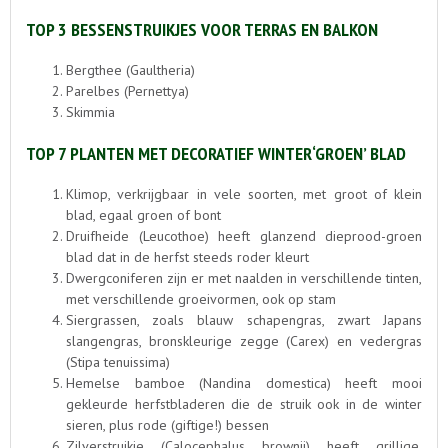
TOP 3 BESSENSTRUIKJES VOOR TERRAS EN BALKON
Bergthee (Gaultheria)
Parelbes (Pernettya)
Skimmia
TOP 7 PLANTEN MET DECORATIEF WINTER‘GROEN’ BLAD
Klimop, verkrijgbaar in vele soorten, met groot of klein
blad, egaal groen of bont
Druifheide (Leucothoe) heeft glanzend dieprood-groen
blad dat in de herfst steeds roder kleurt
Dwergconiferen zijn er met naalden in verschillende tinten,
met verschillende groeivormen, ook op stam
Siergrassen, zoals blauw schapengras, zwart Japans
slangengras, bronskleurige zegge (Carex) en vedergras
(Stipa tenuissima)
Hemelse bamboe (Nandina domestica) heeft mooi
gekleurde herfstbladeren die de struik ook in de winter
sieren, plus rode (giftige!) bessen
Zilverstruikje (Calocephalus brownii) heeft grillige,