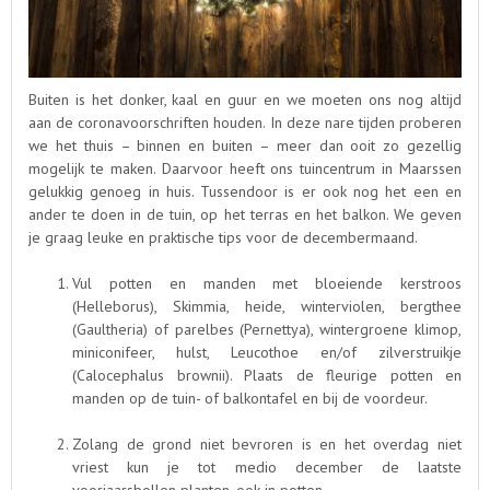
Buiten is het donker, kaal en guur en we moeten ons nog altijd
aan de coronavoorschriften houden. In deze nare tijden proberen
we het thuis – binnen en buiten – meer dan ooit zo gezellig
mogelijk te maken. Daarvoor heeft ons tuincentrum in Maarssen
gelukkig genoeg in huis. Tussendoor is er ook nog het een en
ander te doen in de tuin, op het terras en het balkon. We geven
je graag leuke en praktische tips voor de decembermaand.
Vul potten en manden met bloeiende kerstroos
(Helleborus), Skimmia, heide, winterviolen, bergthee
(Gaultheria) of parelbes (Pernettya), wintergroene klimop,
miniconifeer, hulst, Leucothoe en/of zilverstruikje
(Calocephalus brownii). Plaats de fleurige potten en
manden op de tuin- of balkontafel en bij de voordeur.
Zolang de grond niet bevroren is en het overdag niet
vriest kun je tot medio december de laatste
voorjaarsbollen planten, ook in potten.