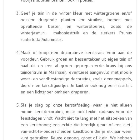
Geef je tuin in de winter kleur met wintergroene en/of
bessen dragende planten en struiken, bomen met
opvallende basten en winterbloeiers, zoals de
winterjasmijn, mahoniestruik en de sierkers Prunus
subhirtella ‘Autumnalis’.
Maak of koop een decoratieve kerstkrans voor aan de
voordeur. Gebruik groen en bessentakken uit eigen tuin of
haal dit en een al groen geprepareerde krans bij ons
tuincentrum in Maarssen, eventueel aangevuld met mooie
weer- en windbestendige decoraties, zoals dennenappels,
dieren- en kerstfiguurtjes. Je kunt er ook nog een fraai lint
en een lichtsnoer omheen draperen.
Sla je slag op onze kerstafdeling, waar je niet alleen
mooie kerstdecoraties, maar ook leuke cadeaus voor de
feestdagen vindt. Wacht niet te lang met het uitzoeken van
een kerstboom; een echte die heerlijk geurt of een niet-
van-echt-te-onderscheiden kunstboom die je elk jaar weer
kunt gebruiken. Keuze genoeg, groot of klein. We hebben