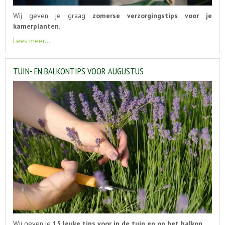
Wij geven je graag
zomerse verzorgingstips voor je
kamerplanten
.
Lees meer...
TUIN- EN BALKONTIPS VOOR AUGUSTUS
Wij geven je
15 leuke tips voor in de tuin en op het balkon.