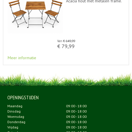
Acacia hout met metalen frame.
Van
€
149
,
99
€
79
,
99
Meer informatie
OPENINGSTIJDEN
Maandag
09:00 - 18:00
Dinsdag
09:00 - 18:00
Woensdag
09:00 - 18:00
Donderdag
09:00 - 18:00
Vrijdag
09:00 - 18:00