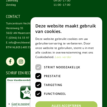
Zaterdag
09:00 - 17:00
Zondag
11:00 - 17:00
CONTACT
Tuincentrum Vechtweelde
Deze website maakt gebruik
Herenweg 35
van cookies.
3602 AN Maarssen
T.
(0346) 56 33 97
Deze website gebruikt cookies om uw
E.
info@vechtweelde.nl
gebruikerservaring te verbeteren. Door
BTW NL805148533B01
onze website te gebruiken, stemt u in met
alle cookies in overeenstemming met ons
Cookiebeleid.
Lees verder
STRIKT NOODZAKELIJK
SCHRIJF EEN RECENSIE
PRESTATIE
TARGETING
FUNCTIONEEL
ALLES ACCEPTEREN