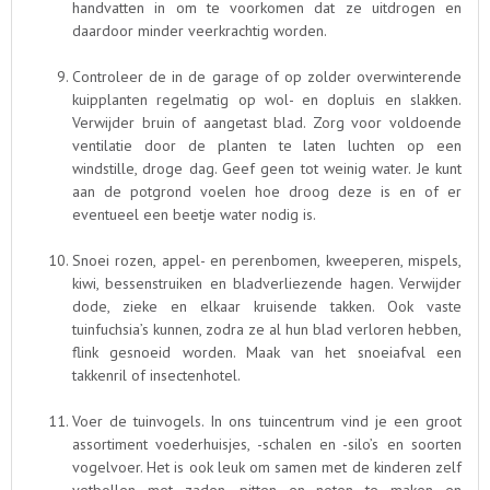
handvatten in om te voorkomen dat ze uitdrogen en
daardoor minder veerkrachtig worden.
Controleer de in de garage of op zolder overwinterende
kuipplanten regelmatig op wol- en dopluis en slakken.
Verwijder bruin of aangetast blad. Zorg voor voldoende
ventilatie door de planten te laten luchten op een
windstille, droge dag. Geef geen tot weinig water. Je kunt
aan de potgrond voelen hoe droog deze is en of er
eventueel een beetje water nodig is.
Snoei rozen, appel- en perenbomen, kweeperen, mispels,
kiwi, bessenstruiken en bladverliezende hagen. Verwijder
dode, zieke en elkaar kruisende takken. Ook vaste
tuinfuchsia’s kunnen, zodra ze al hun blad verloren hebben,
flink gesnoeid worden. Maak van het snoeiafval een
takkenril of insectenhotel.
Voer de tuinvogels. In ons tuincentrum vind je een groot
assortiment voederhuisjes, -schalen en -silo’s en soorten
vogelvoer. Het is ook leuk om samen met de kinderen zelf
vetbollen met zaden, pitten en noten te maken en