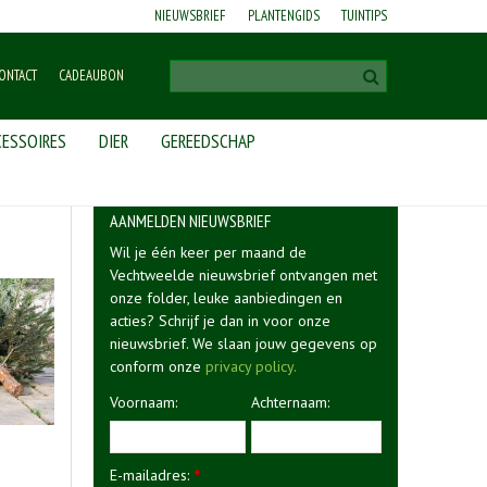
NIEUWSBRIEF
PLANTENGIDS
TUINTIPS
ONTACT
CADEAUBON
ESSOIRES
DIER
GEREEDSCHAP
AANMELDEN NIEUWSBRIEF
Wil je één keer per maand de
Vechtweelde nieuwsbrief ontvangen met
onze folder, leuke aanbiedingen en
acties? Schrijf je dan in voor onze
nieuwsbrief. We slaan jouw gegevens op
conform onze
privacy policy.
Voornaam:
Achternaam:
E-mailadres:
*