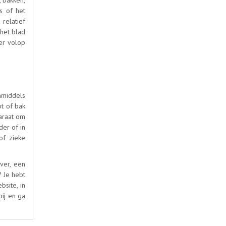
, bakken,
s of het
relatief
 het blad
eer volop
inmiddels
t of bak
paraat om
der of in
of zieke
ver, een
? Je hebt
bsite, in
bij en ga