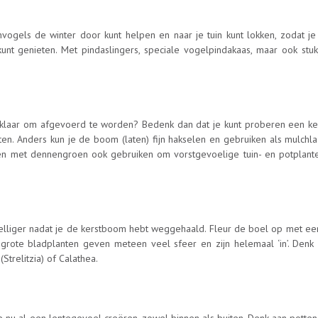
vogels de winter door kunt helpen en naar je tuin kunt lokken, zodat je
t genieten. Met pindaslingers, speciale vogelpindakaas, maar ook stukje
uin klaar om afgevoerd te worden? Bedenk dan dat je kunt proberen een k
ten. Anders kun je de boom (laten) fijn hakselen en gebruiken als mulchl
en met dennengroen ook gebruiken om vorstgevoelige tuin- en potplant
lliger nadat je de kerstboom hebt weggehaald. Fleur de boel op met ee
 grote bladplanten geven meteen veel sfeer en zijn helemaal ‘in’. Denk
Strelitzia) of Calathea.