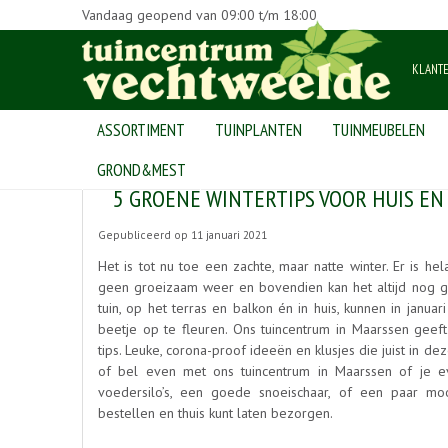
Vandaag geopend van
09:00
t/m
18:00
KLANT
ASSORTIMENT
TUINPLANTEN
TUINMEUBELEN
Home
>
Nieuws
>
5 Groene wintertips voor huis en tuin
GROND&MEST
5 GROENE WINTERTIPS VOOR HUIS EN
Gepubliceerd op
11 januari 2021
Het is tot nu toe een zachte, maar natte winter. Er is hel
geen groeizaam weer en bovendien kan het altijd nog g
tuin, op het terras en balkon én in huis, kunnen in jan
beetje op te fleuren. Ons tuincentrum in Maarssen geeft
tips. Leuke, corona-proof ideeën en klusjes die juist in d
of bel even met ons tuincentrum in Maarssen of je e
voedersilo’s, een goede snoeischaar, of een paar mo
bestellen en thuis kunt laten bezorgen.