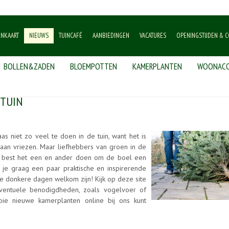
ENKAART
NIEUWS
TUINCAFÉ
AANBIEDINGEN
VACATURES
OPENINGSTIJDEN & C
BOLLEN&ZADEN
BLOEMPOTTEN
KAMERPLANTEN
WOONACC
 TUIN
aas niet zo veel te doen in de tuin, want het is
aan vriezen. Maar liefhebbers van groen in de
uari best het een en ander doen om de boel een
 je graag een paar praktische en inspirerende
eze donkere dagen welkom zijn! Kijk op deze site
ventuele benodigdheden, zoals vogelvoer of
oie nieuwe kamerplanten online bij ons kunt