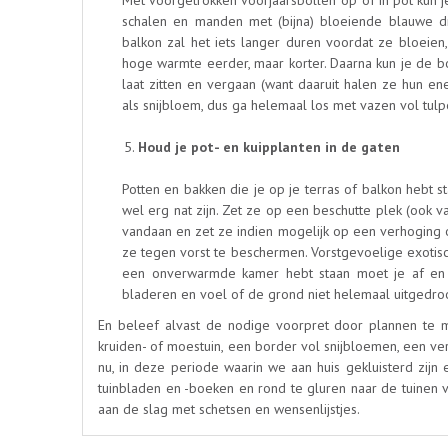
Met voorgetrokken voorjaarsbollen ‘op’ of in pot kun 
schalen en manden met (bijna) bloeiende blauwe drui
balkon zal het iets langer duren voordat ze bloeien
hoge warmte eerder, maar korter. Daarna kun je de bol
laat zitten en vergaan (want daaruit halen ze hun en
als snijbloem, dus ga helemaal los met vazen vol tulp
Houd je pot- en kuipplanten in de gaten
Potten en bakken die je op je terras of balkon hebt s
wel erg nat zijn. Zet ze op een beschutte plek (ook
vandaan en zet ze indien mogelijk op een verhoging o
ze tegen vorst te beschermen. Vorstgevoelige exotisch
een onverwarmde kamer hebt staan moet je af en t
bladeren en voel of de grond niet helemaal uitgedroo
En beleef alvast de nodige voorpret door plannen te ma
kruiden- of moestuin, een border vol snijbloemen, een ve
nu, in deze periode waarin we aan huis gekluisterd zijn en
tuinbladen en -boeken en rond te gluren naar de tuinen va
aan de slag met schetsen en wensenlijstjes.