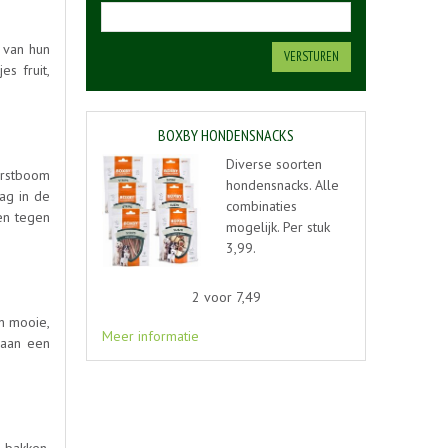
 van hun
s fruit,
BOXBY HONDENSNACKS
Diverse soorten
erstboom
hondensnacks. Alle
aag in de
combinaties
en tegen
mogelijk. Per stuk
3,99.
2 voor 7,49
n mooie,
Meer informatie
 aan een