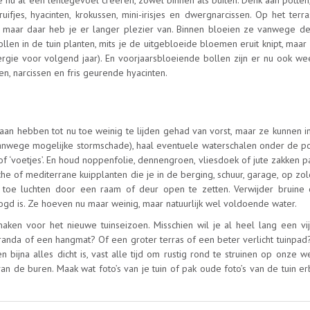
je nu al een lentegevoel creëren, zowel binnen als buiten. Denk aan potten
fjes, hyacinten, krokussen, mini-irisjes en dwergnarcissen. Op het terra
, maar daar heb je er langer plezier van. Binnen bloeien ze vanwege de 
len in de tuin planten, mits je de uitgebloeide bloemen eruit knipt, maar
ergie voor volgend jaar). En voorjaarsbloeiende bollen zijn er nu ook w
en, narcissen en fris geurende hyacinten.
taan hebben tot nu toe weinig te lijden gehad van vorst, maar ze kunnen 
 vanwege mogelijke stormschade), haal eventuele waterschalen onder de po
f ‘voetjes’. En houd noppenfolie, dennengroen, vliesdoek of jute zakken 
e of mediterrane kuipplanten die je in de berging, schuur, garage, op zol
oe luchten door een raam of deur open te zetten. Verwijder bruine 
gd is. Ze hoeven nu maar weinig, maar natuurlijk wel voldoende water.
ken voor het nieuwe tuinseizoen. Misschien wil je al heel lang een vij
randa of een hangmat? Of een groter terras of een beter verlicht tuinpad
 bijna alles dicht is, vast alle tijd om rustig rond te struinen op onze we
n de buren. Maak wat foto’s van je tuin of pak oude foto’s van de tuin er