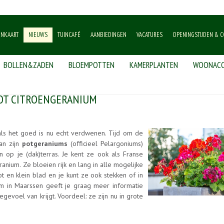
ENKAART
NIEUWS
TUINCAFÉ
AANBIEDINGEN
VACATURES
OPENINGSTIJDEN & C
BOLLEN&ZADEN
BLOEMPOTTEN
KAMERPLANTEN
WOONACC
m
TOT CITROENGERANIUM
s als het goed is nu echt verdwenen. Tijd om de
dan zijn
potgeraniums
(officieel Pelargoniums)
 op je (dak)terras. Je kent ze ook als Franse
nium. Ze bloeien rijk en lang in alle mogelijke
 en klein blad en je kunt ze ook stekken of in
um in Maarssen geeft je graag meer informatie
egevoel van krijgt. Voordeel: ze zijn nu in grote