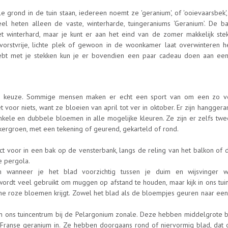
e grond in de tuin staan, iedereen noemt ze 'geranium', of 'ooievaarsbek'
el heten alleen de vaste, winterharde, tuingeraniums ‘Geranium’. De ba
iet winterhard, maar je kunt er aan het eind van de zomer makkelijk ste
orstvrije, lichte plek of gewoon in de woonkamer laat overwinteren h
 hebt met je stekken kun je er bovendien een paar cadeau doen aan ee
lop keuze. Sommige mensen maken er echt een sport van om een zo ve
t voor niets, want ze bloeien van april tot ver in oktober. Er zijn hangger
nkele en dubbele bloemen in alle mogelijke kleuren. Ze zijn er zelfs twe
kergroen, met een tekening of geurend, gekarteld of rond.
ct voor in een bak op de vensterbank, langs de reling van het balkon of 
e pergola.
wanneer je het blad voorzichtig tussen je duim en wijsvinger wr
 wordt veel gebruikt om muggen op afstand te houden, maar kijk in ons tu
ne roze bloemen krijgt. Zowel het blad als de bloempjes geuren naar een
in ons tuincentrum bij de Pelargonium zonale. Deze hebben middelgrote 
Franse geranium in. Ze hebben doorgaans rond of niervormig blad, dat 