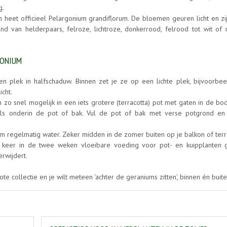
g.
heet officieel Pelargonium grandiflorum. De bloemen geuren licht en zij
nd van helderpaars, felroze, lichtroze, donkerrood, felrood tot wit of
GONIUM
 plek in halfschaduw. Binnen zet je ze op een lichte plek, bijvoorbee
cht.
 zo snel mogelijk in een iets grotere (terracotta) pot met gaten in de b
els onderin de pot of bak. Vul de pot of bak met verse potgrond en
m regelmatig water. Zeker midden in de zomer buiten op je balkon of terr
 keer in de twee weken vloeibare voeding voor pot- en kuipplanten 
rwijdert.
te collectie en je wilt meteen 'achter de geraniums zitten', binnen én buite