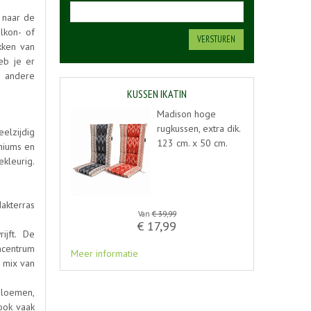
, naar de
lkon- of
kken van
eb je er
n andere
KUSSEN IKATIN
Madison hoge
rugkussen, extra dik.
elzijdig
123 cm. x 50 cm.
aniums en
ekleurig.
dakterras
Van
€
39
,
99
€
17
,
99
ijft. De
incentrum
Meer informatie
 mix van
bloemen,
ook vaak