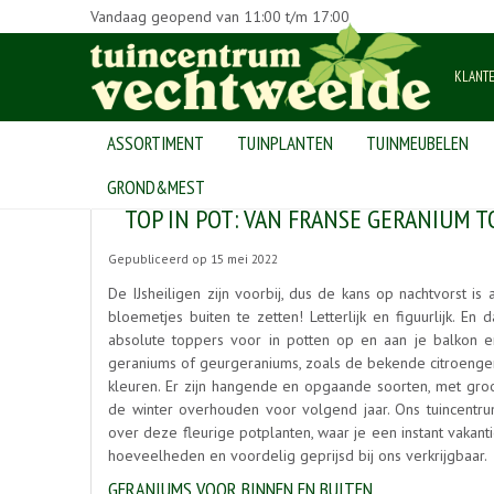
Vandaag geopend van
11:00
t/m
17:00
KLANT
ASSORTIMENT
TUINPLANTEN
TUINMEUBELEN
Home
>
Nieuws
>
Top in pot: van Franse geranium tot citroengeraniu
GROND&MEST
TOP IN POT: VAN FRANSE GERANIUM 
Gepubliceerd op
15 mei 2022
De IJsheiligen zijn voorbij, dus de kans op nachtvorst i
bloemetjes buiten te zetten! Letterlijk en figuurlijk. En 
absolute toppers voor in potten op en aan je balkon en
geraniums of geurgeraniums, zoals de bekende citroengera
kleuren. Er zijn hangende en opgaande soorten, met groot
de winter overhouden voor volgend jaar. Ons tuincentr
over deze fleurige potplanten, waar je een instant vakanti
hoeveelheden en voordelig geprijsd bij ons verkrijgbaar.
GERANIUMS VOOR BINNEN EN BUITEN