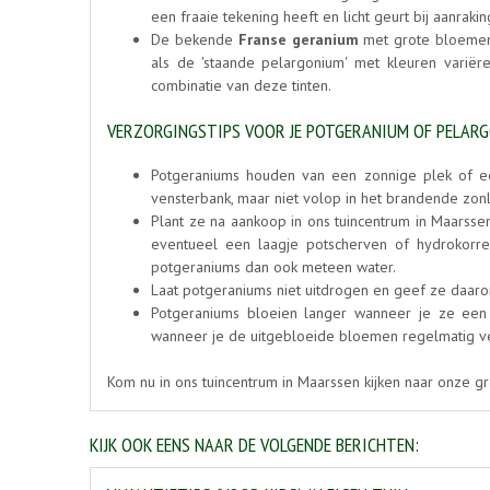
een fraaie tekening heeft en licht geurt bij aanrakin
De bekende
Franse geranium
met grote bloemen 
als de 'staande pelargonium' met kleuren variëre
combinatie van deze tinten.
VERZORGINGSTIPS VOOR JE POTGERANIUM OF PELAR
Potgeraniums houden van een zonnige plek of een
vensterbank, maar niet volop in het brandende zonli
Plant ze na aankoop in ons tuincentrum in Maarssen
eventueel een laagje potscherven of hydrokorr
potgeraniums dan ook meteen water.
Laat potgeraniums niet uitdrogen en geef ze daaro
Potgeraniums bloeien langer wanneer je ze een
wanneer je de uitgebloeide bloemen regelmatig ve
Kom nu in ons tuincentrum in Maarssen kijken naar onze gro
KIJK OOK EENS NAAR DE VOLGENDE BERICHTEN: