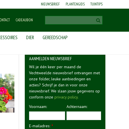
NIEUWSBRIEF
PLANTENGIDS
TUINTIPS
ONTACT
CADEAUBON
ESSOIRES
DIER
GEREEDSCHAP
AANMELDEN NIEUWSBRIEF
Wil je één keer per maand de
Vechtweelde nieuwsbrief ontvangen met
onze folder, leuke aanbiedingen en
acties? Schrijf je dan in voor onze
nieuwsbrief. We slaan jouw gegevens op
conform onze
privacy policy.
Voornaam:
Achternaam:
E-mailadres:
*