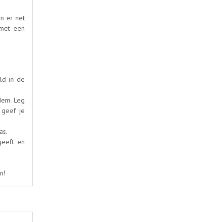
n er net
 met een
ld in de
odem. Leg
 geef je
as.
geeft en
n!