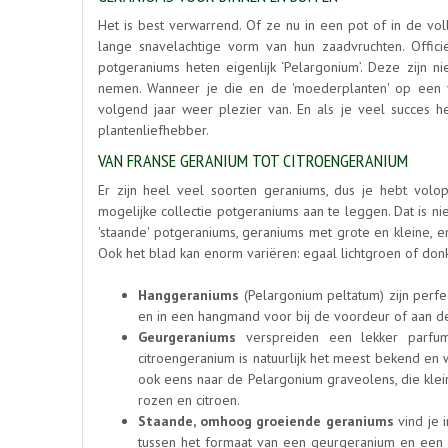
Het is best verwarrend. Of ze nu in een pot of in de voll
lange snavelachtige vorm van hun zaadvruchten. Officie
potgeraniums heten eigenlijk ‘Pelargonium’. Deze zijn n
nemen. Wanneer je die en de 'moederplanten' op een v
volgend jaar weer plezier van. En als je veel succes
plantenliefhebber.
VAN FRANSE GERANIUM TOT CITROENGERANIUM
Er zijn heel veel soorten geraniums, dus je hebt vo
mogelijke collectie potgeraniums aan te leggen. Dat is nie
'staande' potgeraniums, geraniums met grote en kleine, e
Ook het blad kan enorm variëren: egaal lichtgroen of don
Hanggeraniums
(Pelargonium peltatum) zijn perfe
en in een hangmand voor bij de voordeur of aan d
Geurgeraniums
verspreiden een lekker parfum 
citroengeranium is natuurlijk het meest bekend en
ook eens naar de Pelargonium graveolens, die klei
rozen en citroen.
Staande, omhoog groeiende geraniums
vind je 
tussen het formaat van een geurgeranium en een 