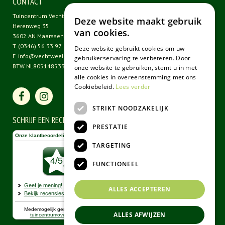
CONTACT
Tuincentrum Vechtweelde
Deze website maakt gebruik
Herenweg 35
van cookies.
3602 AN Maarssen
T.
(0346) 56 33 97
Deze website gebruikt cookies om uw
E.
info@vechtweelde.nl
gebruikerservaring te verbeteren. Door
BTW NL805148533B01
onze website te gebruiken, stemt u in met
alle cookies in overeenstemming met ons
Cookiebeleid.
Lees verder
STRIKT NOODZAKELIJK
SCHRIJF EEN RECENSIE
PRESTATIE
TARGETING
FUNCTIONEEL
ALLES ACCEPTEREN
ALLES AFWIJZEN