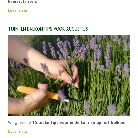
kamerplanten
.
Lees meer...
TUIN- EN BALKONTIPS VOOR AUGUSTUS
Wij geven je
15 leuke tips voor in de tuin en op het balkon.
Lees meer...