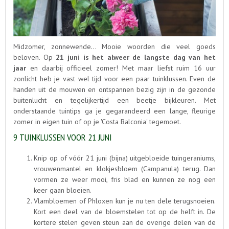
Midzomer, zonnewende... Mooie woorden die veel goeds
beloven. Op
21 juni is het alweer de langste dag van het
jaar
en daarbij officieel zomer! Met maar liefst ruim 16 uur
zonlicht heb je vast wel tijd voor een paar tuinklussen. Even de
handen uit de mouwen en ontspannen bezig zijn in de gezonde
buitenlucht en tegelijkertijd een beetje bijkleuren. Met
onderstaande tuintips ga je gegarandeerd een lange, fleurige
zomer in eigen tuin of op je 'Costa Balconia' tegemoet.
9 TUINKLUSSEN VOOR 21 JUNI
Knip op of vóór 21 juni (bijna) uitgebloeide tuingeraniums,
vrouwenmantel en klokjesbloem (Campanula) terug. Dan
vormen ze weer mooi, fris blad en kunnen ze nog een
keer gaan bloeien.
Vlambloemen of Phloxen kun je nu ten dele terugsnoeien.
Kort een deel van de bloemstelen tot op de helft in. De
kortere stelen geven steun aan de overige delen van de