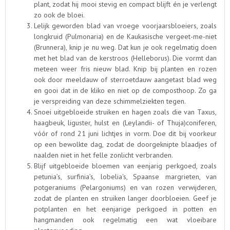
plant, zodat hij mooi stevig en compact blijft én je verlengt
zo ook de bloei.
Lelijk geworden blad van vroege voorjaarsbloeiers, zoals
longkruid (Pulmonaria) en de Kaukasische vergeet-me-niet
(Brunnera), knip je nu weg. Dat kun je ook regelmatig doen
met het blad van de kerstroos (Helleborus). Die vormt dan
meteen weer fris nieuw blad. Knip bij planten en rozen
ook door meeldauw of sterroetdauw aangetast blad weg
en gooi dat in de kliko en niet op de composthoop. Zo ga
je verspreiding van deze schimmelziekten tegen.
Snoei uitgebloeide struiken en hagen zoals die van Taxus,
haagbeuk, liguster, hulst en (Leylandii- of Thuja)coniferen,
vóór of rond 21 juni lichtjes in vorm. Doe dit bij voorkeur
op een bewolkte dag, zodat de doorgeknipte blaadjes of
naalden niet in het felle zonlicht verbranden.
Blijf uitgebloeide bloemen van eenjarig perkgoed, zoals
petunia’s, surfinia’s, lobelia's, Spaanse margrieten, van
potgeraniums (Pelargoniums) en van rozen verwijderen,
zodat de planten en struiken langer doorbloeien. Geef je
potplanten en het eenjarige perkgoed in potten en
hangmanden ook regelmatig een wat vloeibare