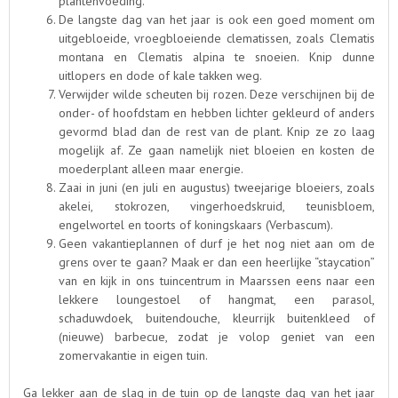
plantenvoeding.
De langste dag van het jaar is ook een goed moment om
uitgebloeide, vroegbloeiende clematissen, zoals Clematis
montana en Clematis alpina te snoeien. Knip dunne
uitlopers en dode of kale takken weg.
Verwijder wilde scheuten bij rozen. Deze verschijnen bij de
onder- of hoofdstam en hebben lichter gekleurd of anders
gevormd blad dan de rest van de plant. Knip ze zo laag
mogelijk af. Ze gaan namelijk niet bloeien en kosten de
moederplant alleen maar energie.
Zaai in juni (en juli en augustus) tweejarige bloeiers, zoals
akelei, stokrozen, vingerhoedskruid, teunisbloem,
engelwortel en toorts of koningskaars (Verbascum).
Geen vakantieplannen of durf je het nog niet aan om de
grens over te gaan? Maak er dan een heerlijke “staycation”
van en kijk in ons tuincentrum in Maarssen eens naar een
lekkere loungestoel of hangmat, een parasol,
schaduwdoek, buitendouche, kleurrijk buitenkleed of
(nieuwe) barbecue, zodat je volop geniet van een
zomervakantie in eigen tuin.
Ga lekker aan de slag in de tuin op de langste dag van het jaar