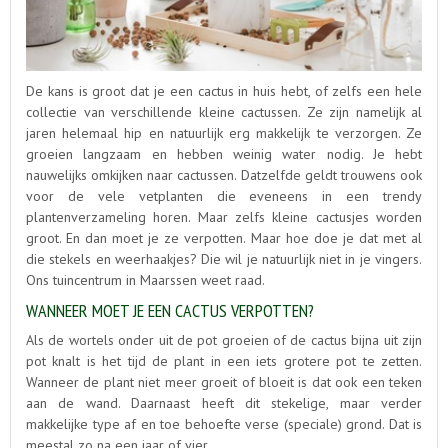
De kans is groot dat je een cactus in huis hebt, of zelfs een hele
collectie van verschillende kleine cactussen. Ze zijn namelijk al
jaren helemaal hip en natuurlijk erg makkelijk te verzorgen. Ze
groeien langzaam en hebben weinig water nodig. Je hebt
nauwelijks omkijken naar cactussen. Datzelfde geldt trouwens ook
voor de vele vetplanten die eveneens in een trendy
plantenverzameling horen. Maar zelfs kleine cactusjes worden
groot. En dan moet je ze verpotten. Maar hoe doe je dat met al
die stekels en weerhaakjes? Die wil je natuurlijk niet in je vingers.
Ons tuincentrum in Maarssen weet raad.
WANNEER MOET JE EEN CACTUS VERPOTTEN?
Als de wortels onder uit de pot groeien of de cactus bijna uit zijn
pot knalt is het tijd de plant in een iets grotere pot te zetten.
Wanneer de plant niet meer groeit of bloeit is dat ook een teken
aan de wand. Daarnaast heeft dit stekelige, maar verder
makkelijke type af en toe behoefte verse (speciale) grond. Dat is
meestal zo na een jaar of vier.