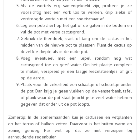
Als de wortels erg samengekoekt zijn, probeer je ze
voorzichtig met een vork los te wrikken. Knip zieke of
verdroogde wortels met een snoeischaar af.
Leg een potscherf op het gat of de gaten in de bodem en
vul de pot met verse cactusgrond.
Gebruik de theedoek, krant of tang om de cactus in het
midden van de nieuwe pot te plaatsen. Plant de cactus op
dezelfde diepte als in de oude pot.
Voeg eventueel met een lepel rondom nog wat
cactusgrond toe en geef water. Om het plaatje compleet
te maken, verspreid je een laagje kiezelsteentjes of grit
op de aarde.
Plaats voor de zekerheid een schaaltje of schoteltje onder
de pot. Dan krijg je geen vlekken op de vensterbank, tafel
of plank waar de pot staat (mocht je te veel water hebben
gegeven dat onder uit de pot loopt).
Zomertip: In de zomermaanden kun je cactussen en vetplanten
op het terras of balkon zetten. Daarvoor is het buiten warm en
zonnig genoeg. Pas wel op dat ze niet verzuipen bij
aanhoudende regenbuien.