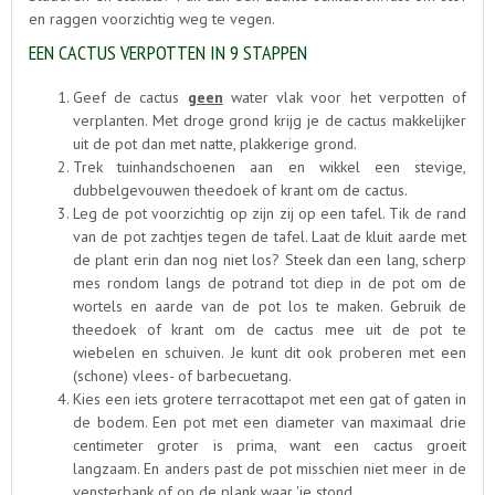
en raggen voorzichtig weg te vegen.
EEN CACTUS VERPOTTEN IN 9 STAPPEN
Geef de cactus
geen
water vlak voor het verpotten of
verplanten. Met droge grond krijg je de cactus makkelijker
uit de pot dan met natte, plakkerige grond.
Trek tuinhandschoenen aan en wikkel een stevige,
dubbelgevouwen theedoek of krant om de cactus.
Leg de pot voorzichtig op zijn zij op een tafel. Tik de rand
van de pot zachtjes tegen de tafel. Laat de kluit aarde met
de plant erin dan nog niet los? Steek dan een lang, scherp
mes rondom langs de potrand tot diep in de pot om de
wortels en aarde van de pot los te maken. Gebruik de
theedoek of krant om de cactus mee uit de pot te
wiebelen en schuiven. Je kunt dit ook proberen met een
(schone) vlees- of barbecuetang.
Kies een iets grotere terracottapot met een gat of gaten in
de bodem. Een pot met een diameter van maximaal drie
centimeter groter is prima, want een cactus groeit
langzaam. En anders past de pot misschien niet meer in de
vensterbank of op de plank waar 'ie stond.