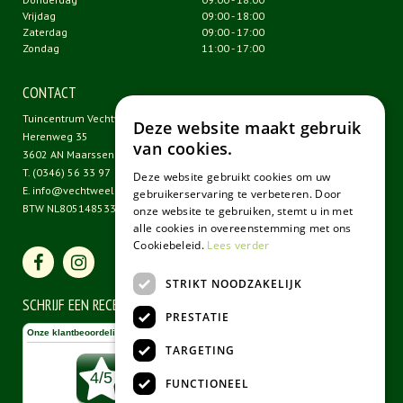
Vrijdag
09:00 - 18:00
Zaterdag
09:00 - 17:00
Zondag
11:00 - 17:00
CONTACT
Tuincentrum Vechtweelde
Deze website maakt gebruik
Herenweg 35
van cookies.
3602 AN Maarssen
T.
(0346) 56 33 97
Deze website gebruikt cookies om uw
E.
info@vechtweelde.nl
gebruikerservaring te verbeteren. Door
BTW NL805148533B01
onze website te gebruiken, stemt u in met
alle cookies in overeenstemming met ons
Cookiebeleid.
Lees verder
STRIKT NOODZAKELIJK
SCHRIJF EEN RECENSIE
PRESTATIE
TARGETING
FUNCTIONEEL