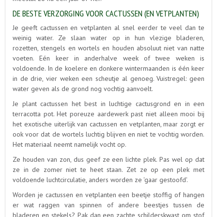
DE BESTE VERZORGING VOOR CACTUSSEN (EN VETPLANTEN)
Je geeft cactussen en vetplanten al snel eerder te veel dan te
weinig water. Ze slaan water op in hun vlezige bladeren,
rozetten, stengels en wortels en houden absoluut niet van natte
voeten. Eén keer in anderhalve week of twee weken is
voldoende. In de koelere en donkere wintermaanden is één keer
in de drie, vier weken een scheutje al genoeg. Vuistregel: geen
water geven als de grond nog vochtig aanvoelt.
Je plant cactussen het best in luchtige cactusgrond en in een
terracotta pot. Het poreuze aardewerk past niet alleen mooi bij
het exotische uiterlijk van cactussen en vetplanten, maar zorgt er
ook voor dat de wortels luchtig blijven en niet te vochtig worden.
Het materiaal neemt namelijk vocht op.
Ze houden van zon, dus geef ze een lichte plek. Pas wel op dat
ze in de zomer niet te heet staan. Zet ze op een plek met
voldoende luchtcirculatie, anders worden ze 'gaar gestoofd'.
Worden je cactussen en vetplanten een beetje stoffig of hangen
er wat raggen van spinnen of andere beestjes tussen de
bladeren en stekels? Pak dan een zachte schilderskwast om stof