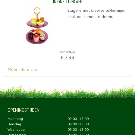
IN ONS TUINCAFÉ
Etagère met diverse lekkernijen.
Leuk om samen te delen.
Van
€
9
,
99
€
7
,
99
Meer informatie
OPENINGSTIJDEN
Maandag
09:00 - 18:00
Dinsdag
09:00 - 18:00
Woensdag
09:00 - 18:00
Donderdag
09:00 - 18:00