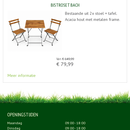
BISTROSET BACH
Bestaande uit 2x stoel + tafel.
Acacia hout met metalen frame.
Van
€
149
,
99
€
79
,
99
Meer informatie
OPENINGSTIJDEN
Maandag
09:00 - 18:00
Dinsdag
09:00 - 18:00