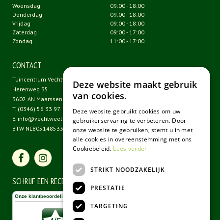
Woensdag
09:00 - 18:00
Donderdag
09:00 - 18:00
Vrijdag
09:00 - 18:00
Zaterdag
09:00 - 17:00
Zondag
11:00 - 17:00
CONTACT
Tuincentrum Vechtweelde
Deze website maakt gebruik
Herenweg 35
van cookies.
3602 AN Maarssen
T.
(0346) 56 33 97
Deze website gebruikt cookies om uw
E.
info@vechtweelde.nl
gebruikerservaring te verbeteren. Door
BTW NL805148533B01
onze website te gebruiken, stemt u in met
alle cookies in overeenstemming met ons
Cookiebeleid.
Lees verder
STRIKT NOODZAKELIJK
SCHRIJF EEN RECENSIE
PRESTATIE
TARGETING