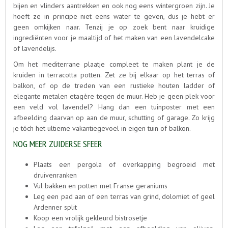
bijen en vlinders aantrekken en ook nog eens wintergroen zijn. Je
hoeft ze in principe niet eens water te geven, dus je hebt er
geen omkijken naar. Tenzij je op zoek bent naar kruidige
ingrediënten voor je maaltijd of het maken van een lavendelcake
of lavendelijs.
Om het mediterrane plaatje compleet te maken plant je de
kruiden in terracotta potten. Zet ze bij elkaar op het terras of
balkon, of op de treden van een rustieke houten ladder of
elegante metalen etagère tegen de muur. Heb je geen plek voor
een veld vol lavendel? Hang dan een tuinposter met een
afbeelding daarvan op aan de muur, schutting of garage. Zo krijg
je tóch het ultieme vakantiegevoel in eigen tuin of balkon.
NOG MEER ZUIDERSE SFEER
Plaats een pergola of overkapping begroeid met
druivenranken
Vul bakken en potten met Franse geraniums
Leg een pad aan of een terras van grind, dolomiet of geel
Ardenner split
Koop een vrolijk gekleurd bistrosetje