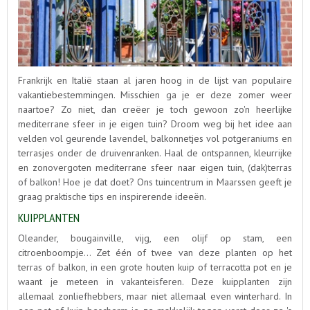
Frankrijk en Italië staan al jaren hoog in de lijst van populaire
vakantiebestemmingen. Misschien ga je er deze zomer weer
naartoe? Zo niet, dan creëer je toch gewoon zo'n heerlijke
mediterrane sfeer in je eigen tuin? Droom weg bij het idee aan
velden vol geurende lavendel, balkonnetjes vol potgeraniums en
terrasjes onder de druivenranken. Haal de ontspannen, kleurrijke
en zonovergoten mediterrane sfeer naar eigen tuin, (dak)terras
of balkon! Hoe je dat doet? Ons tuincentrum in Maarssen geeft je
graag praktische tips en inspirerende ideeën.
KUIPPLANTEN
Oleander, bougainville, vijg, een olijf op stam, een
citroenboompje... Zet één of twee van deze planten op het
terras of balkon, in een grote houten kuip of terracotta pot en je
waant je meteen in vakanteisferen. Deze kuipplanten zijn
allemaal zonliefhebbers, maar niet allemaal even winterhard. In